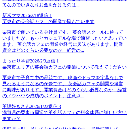
てなのでいきなりお金をかけるのは...
新米ママ
2026/2/18
返信
1
栗東市の英会話カフェの開業で悩んでいます
栗東市で働いている会社員です。 英会話スクールに通って
いましたが、もっとカジュアルな場で練習したいと思ってい
ます。 英会話カフェの開業や経営に興味があります。開業
資金はどのくらい必要なのか、経営の...
まったり学習
2026/2/3
返信
1
栗東市エリアの英会話カフェの開業について教えてください
栗東市で子育て中の母親です。 映画やドラマを字幕なしで
見れるようになるのが夢です。 英会話カフェの開業や経営
に興味があります。開業資金はどのくらい必要なのか、経営
のノウハウや成功のポイント、注意点...
英語好きさん
2026/1/23
返信
3
滋賀県の栗東市周辺で英会話カフェの料金体系に詳しい方い
ますか？