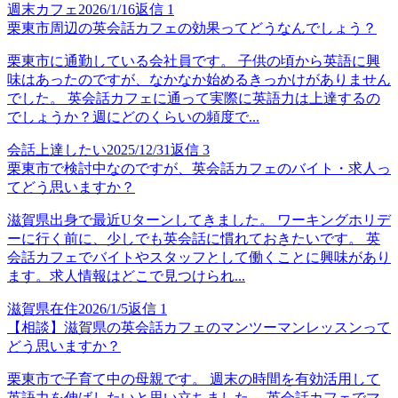
週末カフェ
2026/1/16
返信
1
栗東市周辺の英会話カフェの効果ってどうなんでしょう？
栗東市に通勤している会社員です。 子供の頃から英語に興
味はあったのですが、なかなか始めるきっかけがありません
でした。 英会話カフェに通って実際に英語力は上達するの
でしょうか？週にどのくらいの頻度で...
会話上達したい
2025/12/31
返信
3
栗東市で検討中なのですが、英会話カフェのバイト・求人っ
てどう思いますか？
滋賀県出身で最近Uターンしてきました。 ワーキングホリデ
ーに行く前に、少しでも英会話に慣れておきたいです。 英
会話カフェでバイトやスタッフとして働くことに興味があり
ます。求人情報はどこで見つけられ...
滋賀県在住
2026/1/5
返信
1
【相談】滋賀県の英会話カフェのマンツーマンレッスンって
どう思いますか？
栗東市で子育て中の母親です。 週末の時間を有効活用して
英語力を伸ばしたいと思い立ちました。 英会話カフェでマ