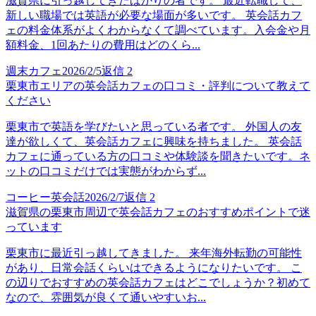
滋賀県に引っ越してきたばかりの者です。 最近転職して、
新しい職場では英語が必要な場面が多いです。 英会話カフ
ェの料金体系がよくわからなくて調べています。入会金や月
額料金、1回あたりの費用はどのくら...
週末カフェ
2026/2/5
返信
2
栗東市エリアの英会話カフェの口コミ・評判について教えて
ください
栗東市で英語を学びたいと思っている者です。 外国人の友
達が欲しくて、英会話カフェに興味を持ちました。 英会話
カフェに通っている方の口コミや体験談を聞きたいです。ネ
ットの口コミだけでは実態がわからず...
コーヒー英会話
2026/2/7
返信
2
滋賀県の栗東市周辺で英会話カフェのおすすめポイントで迷
っています
栗東市に最近引っ越してきました。 来年海外転勤の可能性
があり、日常会話くらいはできるようになりたいです。 こ
の辺りでおすすめの英会話カフェはどこでしょうか？初めて
なので、雰囲気が良くて通いやすいお...