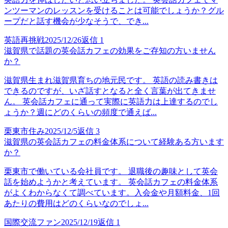
ンツーマンのレッスンを受けることは可能でしょうか？グル
ープだと話す機会が少なそうで、でき...
英語再挑戦
2025/12/26
返信
1
滋賀県で話題の英会話カフェの効果をご存知の方いません
か？
滋賀県生まれ滋賀県育ちの地元民です。 英語の読み書きは
できるのですが、いざ話すとなると全く言葉が出てきませ
ん。 英会話カフェに通って実際に英語力は上達するのでし
ょうか？週にどのくらいの頻度で通えば...
栗東市住み
2025/12/5
返信
3
滋賀県の英会話カフェの料金体系について経験ある方います
か？
栗東市で働いている会社員です。 退職後の趣味として英会
話を始めようかと考えています。 英会話カフェの料金体系
がよくわからなくて調べています。入会金や月額料金、1回
あたりの費用はどのくらいなのでしょ...
国際交流ファン
2025/12/19
返信
1