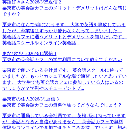
英語好きさん
2026/3/25
返信
2
栗東市の英会話カフェのメリット・デメリットはどんな感じ
ですか？
栗東市に住んで5年になります。 大学で英語を専攻していま
したが、卒業後はすっかり使わなくなってしまいました。
英会話カフェに通うメリットとデメリットを知りたいです。
英会話スクールやオンライン英会話...
まなびびと
2026/3/14
返信
1
栗東市の英会話カフェの学生利用について教えてください
栗東市で働いている会社員です。 英会話スクールに通って
いましたが、もっとカジュアルな場で練習したいと思ってい
ます。 大学生でも英会話カフェに参加している人はいるの
でしょうか？学割やスチューデントプ...
栗東市の住人
2026/3/1
返信
3
栗東市で英会話カフェの無料体験ってどうなんでしょう？
栗東市に通勤している会社員です。 英検2級は持っています
が、会話となると自信がありません。 英会話カフェで無料
体験やワンコインで参加できるところを探しています。初め