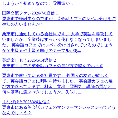
しょうか？初めてなので、雰囲気が...
国際交流ファン
2026/7/8
返信
1
栗東市で検討中なのですが、英会話カフェのレベル分けをご
存知の方いませんか？
栗東市に通勤している会社員です。 大学で英語を専攻して
いましたが、卒業後はすっかり使わなくなってしまいまし
た。 英会話カフェではレベル分けはされているのでしょう
か？中級者や上級者向けのテーブルがあ...
英語楽しもう
2026/5/14
返信
2
栗東市エリアの英会話カフェの選び方で悩んでいます
栗東市で働いている会社員です。 外国人の友達が欲しく
て、英会話カフェに興味を持ちました。 英会話カフェの選
び方で迷っています。料金、立地、雰囲気、講師の質など、
何を基準に選ぶべきでしょうか。失敗し...
まなびびと
2026/4/4
返信
2
栗東市にある英会話カフェのマンツーマンレッスンってどう
なんでしょう？