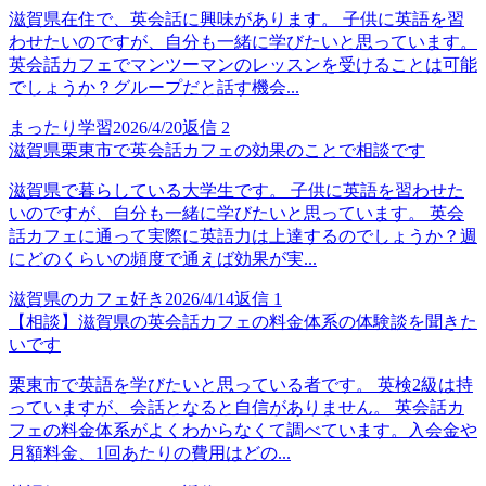
滋賀県在住で、英会話に興味があります。 子供に英語を習
わせたいのですが、自分も一緒に学びたいと思っています。
英会話カフェでマンツーマンのレッスンを受けることは可能
でしょうか？グループだと話す機会...
まったり学習
2026/4/20
返信
2
滋賀県栗東市で英会話カフェの効果のことで相談です
滋賀県で暮らしている大学生です。 子供に英語を習わせた
いのですが、自分も一緒に学びたいと思っています。 英会
話カフェに通って実際に英語力は上達するのでしょうか？週
にどのくらいの頻度で通えば効果が実...
滋賀県のカフェ好き
2026/4/14
返信
1
【相談】滋賀県の英会話カフェの料金体系の体験談を聞きた
いです
栗東市で英語を学びたいと思っている者です。 英検2級は持
っていますが、会話となると自信がありません。 英会話カ
フェの料金体系がよくわからなくて調べています。入会金や
月額料金、1回あたりの費用はどの...