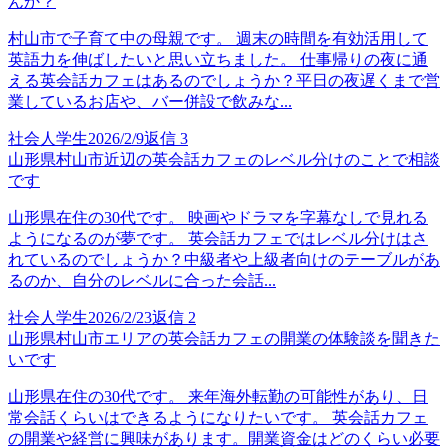
んか？
村山市で子育て中の母親です。 週末の時間を有効活用して
英語力を伸ばしたいと思い立ちました。 仕事帰りの夜に通
える英会話カフェはあるのでしょうか？平日の夜遅くまで営
業しているお店や、バー併設で飲みな...
社会人学生
2026/2/9
返信
3
山形県村山市近辺の英会話カフェのレベル分けのことで相談
です
山形県在住の30代です。 映画やドラマを字幕なしで見れる
ようになるのが夢です。 英会話カフェではレベル分けはさ
れているのでしょうか？中級者や上級者向けのテーブルがあ
るのか、自分のレベルに合った会話...
社会人学生
2026/2/23
返信
2
山形県村山市エリアの英会話カフェの開業の体験談を聞きた
いです
山形県在住の30代です。 来年海外転勤の可能性があり、日
常会話くらいはできるようになりたいです。 英会話カフェ
の開業や経営に興味があります。開業資金はどのくらい必要