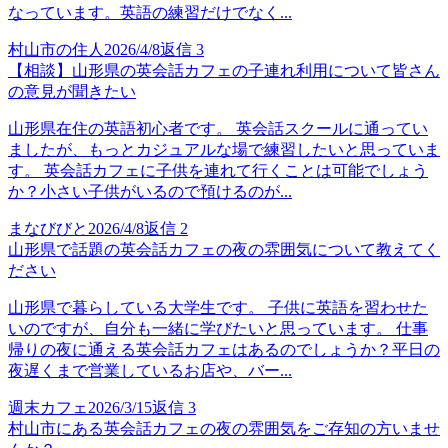
なっています。英語の練習だけでなく...
村山市の住人
2026/4/8
返信
3
【相談】山形県の英会話カフェの子連れ利用について皆さん
の意見が聞きたい
山形県在住の英語初心者です。 英会話スクールに通ってい
ましたが、もっとカジュアルな場で練習したいと思っていま
す。 英会話カフェに子供を連れて行くことは可能でしょう
か？小さい子供がいるので預けるのが...
まなびびと
2026/4/8
返信
2
山形県で話題の英会話カフェの夜の雰囲気について教えてく
ださい
山形県で暮らしている大学生です。 子供に英語を習わせた
いのですが、自分も一緒に学びたいと思っています。 仕事
帰りの夜に通える英会話カフェはあるのでしょうか？平日の
夜遅くまで営業しているお店や、バー...
週末カフェ
2026/3/15
返信
3
村山市にある英会話カフェの夜の雰囲気をご存知の方いませ