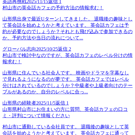
英語再挑戦
2025/11/15
返信
1
村山市の英会話カフェの予約方法の情報求む！
山形県出身で最近Uターンしてきました。 退職後の趣味とし
て英会話を始めようかと考えています。 英会話カフェは予
約が必要なのでしょうか？それとも飛び込みで参加できるの
か、予約方法や当日の流れについて...
グローバル志向
2025/10/25
返信
2
村山市で検討中なのですが、英会話カフェのレベル分けの情
報求む！
山形県に住んでいる社会人です。 映画やドラマを字幕なし
で見れるようになるのが夢です。 英会話カフェではレベル
分けはされているのでしょうか？中級者や上級者向けのテー
ブルがあるのか、自分のレベルに合っ...
山形県の経験者
2025/11/5
返信
1
山形県村山市にお住まいの方に質問、英会話カフェの口コ
ミ・評判について情報ください
村山市に通勤している会社員です。 退職後の趣味として英
会話を始めようかと考えています。 英会話カフェに通って