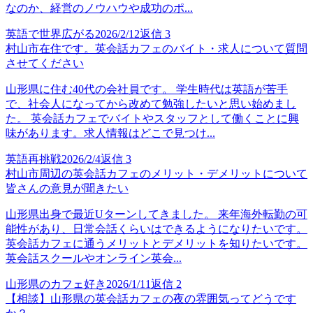
なのか、経営のノウハウや成功のポ...
英語で世界広がる
2026/2/12
返信
3
村山市在住です。英会話カフェのバイト・求人について質問
させてください
山形県に住む40代の会社員です。 学生時代は英語が苦手
で、社会人になってから改めて勉強したいと思い始めまし
た。 英会話カフェでバイトやスタッフとして働くことに興
味があります。求人情報はどこで見つけ...
英語再挑戦
2026/2/4
返信
3
村山市周辺の英会話カフェのメリット・デメリットについて
皆さんの意見が聞きたい
山形県出身で最近Uターンしてきました。 来年海外転勤の可
能性があり、日常会話くらいはできるようになりたいです。
英会話カフェに通うメリットとデメリットを知りたいです。
英会話スクールやオンライン英会...
山形県のカフェ好き
2026/1/11
返信
2
【相談】山形県の英会話カフェの夜の雰囲気ってどうです