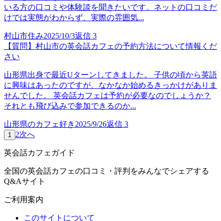
いる方の口コミや体験談を聞きたいです。ネットの口コミだ
けでは実態がわからず、実際の雰囲気...
村山市住み
2025/10/3
返信
3
【質問】村山市の英会話カフェの予約方法について情報くだ
さい
山形県出身で最近Uターンしてきました。 子供の頃から英語
に興味はあったのですが、なかなか始めるきっかけがありま
せんでした。 英会話カフェは予約が必要なのでしょうか？
それとも飛び込みで参加できるのか...
山形県のカフェ好き
2025/9/26
返信
3
2
次へ
1
英会話カフェガイド
全国の英会話カフェの口コミ・評判をみんなでシェアする
Q&Aサイト
ご利用案内
このサイトについて