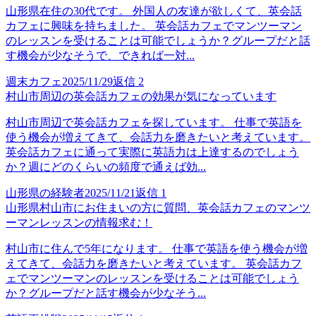
山形県在住の30代です。 外国人の友達が欲しくて、英会話
カフェに興味を持ちました。 英会話カフェでマンツーマン
のレッスンを受けることは可能でしょうか？グループだと話
す機会が少なそうで、できれば一対...
週末カフェ
2025/11/29
返信
2
村山市周辺の英会話カフェの効果が気になっています
村山市周辺で英会話カフェを探しています。 仕事で英語を
使う機会が増えてきて、会話力を磨きたいと考えています。
英会話カフェに通って実際に英語力は上達するのでしょう
か？週にどのくらいの頻度で通えば効...
山形県の経験者
2025/11/21
返信
1
山形県村山市にお住まいの方に質問、英会話カフェのマンツ
ーマンレッスンの情報求む！
村山市に住んで5年になります。 仕事で英語を使う機会が増
えてきて、会話力を磨きたいと考えています。 英会話カフ
ェでマンツーマンのレッスンを受けることは可能でしょう
か？グループだと話す機会が少なそう...