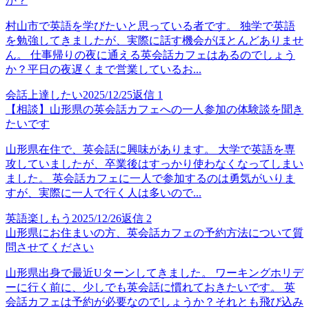
か？
村山市で英語を学びたいと思っている者です。 独学で英語
を勉強してきましたが、実際に話す機会がほとんどありませ
ん。 仕事帰りの夜に通える英会話カフェはあるのでしょう
か？平日の夜遅くまで営業しているお...
会話上達したい
2025/12/25
返信
1
【相談】山形県の英会話カフェへの一人参加の体験談を聞き
たいです
山形県在住で、英会話に興味があります。 大学で英語を専
攻していましたが、卒業後はすっかり使わなくなってしまい
ました。 英会話カフェに一人で参加するのは勇気がいりま
すが、実際に一人で行く人は多いので...
英語楽しもう
2025/12/26
返信
2
山形県にお住まいの方、英会話カフェの予約方法について質
問させてください
山形県出身で最近Uターンしてきました。 ワーキングホリデ
ーに行く前に、少しでも英会話に慣れておきたいです。 英
会話カフェは予約が必要なのでしょうか？それとも飛び込み