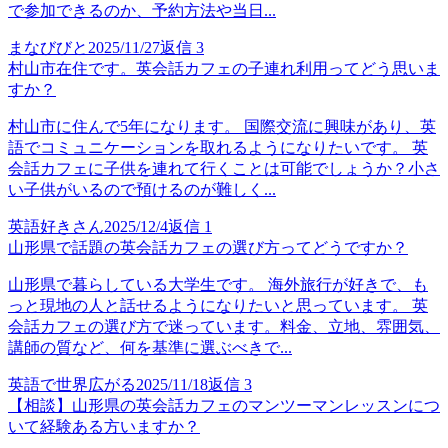
で参加できるのか、予約方法や当日...
まなびびと
2025/11/27
返信
3
村山市在住です。英会話カフェの子連れ利用ってどう思いま
すか？
村山市に住んで5年になります。 国際交流に興味があり、英
語でコミュニケーションを取れるようになりたいです。 英
会話カフェに子供を連れて行くことは可能でしょうか？小さ
い子供がいるので預けるのが難しく...
英語好きさん
2025/12/4
返信
1
山形県で話題の英会話カフェの選び方ってどうですか？
山形県で暮らしている大学生です。 海外旅行が好きで、も
っと現地の人と話せるようになりたいと思っています。 英
会話カフェの選び方で迷っています。料金、立地、雰囲気、
講師の質など、何を基準に選ぶべきで...
英語で世界広がる
2025/11/18
返信
3
【相談】山形県の英会話カフェのマンツーマンレッスンにつ
いて経験ある方いますか？