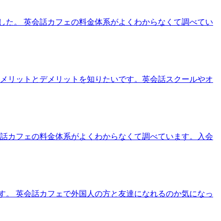
した。 英会話カフェの料金体系がよくわからなくて調べてい
うメリットとデメリットを知りたいです。英会話スクールやオ
会話カフェの料金体系がよくわからなくて調べています。入会
す。 英会話カフェで外国人の方と友達になれるのか気になっ