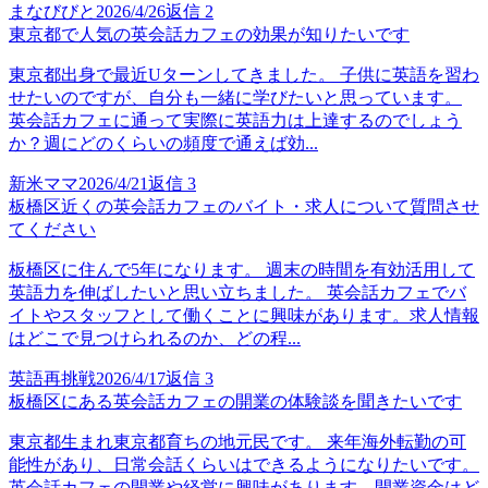
まなびびと
2026/4/26
返信
2
東京都で人気の英会話カフェの効果が知りたいです
東京都出身で最近Uターンしてきました。 子供に英語を習わ
せたいのですが、自分も一緒に学びたいと思っています。
英会話カフェに通って実際に英語力は上達するのでしょう
か？週にどのくらいの頻度で通えば効...
新米ママ
2026/4/21
返信
3
板橋区近くの英会話カフェのバイト・求人について質問させ
てください
板橋区に住んで5年になります。 週末の時間を有効活用して
英語力を伸ばしたいと思い立ちました。 英会話カフェでバ
イトやスタッフとして働くことに興味があります。求人情報
はどこで見つけられるのか、どの程...
英語再挑戦
2026/4/17
返信
3
板橋区にある英会話カフェの開業の体験談を聞きたいです
東京都生まれ東京都育ちの地元民です。 来年海外転勤の可
能性があり、日常会話くらいはできるようになりたいです。
英会話カフェの開業や経営に興味があります。開業資金はど