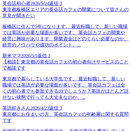
英会話初心者
2026/5/24
返信
3
東京都板橋区エリアの英会話カフェの開業について皆さんの
意見が聞きたい
板橋区に住んで5年になります。 最近転職して、新しい職場
では英語が必要な場面が多いです。 英会話カフェの開業や
経営に興味があります。開業資金はどのくらい必要なのか、
経営のノウハウや成功のポイント、...
新米ママ
2026/5/5
返信
2
【相談】東京都の英会話カフェの初心者向けサービスのこと
で相談です
東京都で暮らしている大学生です。 最近転職して、新しい
職場では英語が必要な場面が多いです。 英会話カフェは全
くの初心者でも参加できるのでしょうか？英語がほとんど話
せない状態で行っても大丈夫なのか、...
英語好きさん
2026/4/23
返信
3
東京都にお住まいの方、英会話カフェの年齢層に関する質問
です