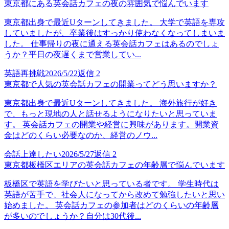
東京都にある英会話カフェの夜の雰囲気で悩んでいます
東京都出身で最近Uターンしてきました。 大学で英語を専攻
していましたが、卒業後はすっかり使わなくなってしまいま
した。 仕事帰りの夜に通える英会話カフェはあるのでしょ
うか？平日の夜遅くまで営業してい...
英語再挑戦
2026/5/22
返信
2
東京都で人気の英会話カフェの開業ってどう思いますか？
東京都出身で最近Uターンしてきました。 海外旅行が好き
で、もっと現地の人と話せるようになりたいと思っていま
す。 英会話カフェの開業や経営に興味があります。開業資
金はどのくらい必要なのか、経営のノウ...
会話上達したい
2026/5/27
返信
2
東京都板橋区エリアの英会話カフェの年齢層で悩んでいます
板橋区で英語を学びたいと思っている者です。 学生時代は
英語が苦手で、社会人になってから改めて勉強したいと思い
始めました。 英会話カフェの参加者はどのくらいの年齢層
が多いのでしょうか？自分は30代後...