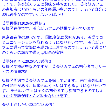
しくて、英会話カフェに興味を持ちました。 英会話カフェ
の参加者はどのくらいの年齢層が多いのでしょうか？自分は
30代後半なのですが、若い人ばかり...
英語再挑戦
2026/6/2
返信
2
板橋区在住です。英会話カフェの効果で迷っています
東京都在住の30代です。 国際交流に興味があり、英語でコ
ミュニケーションを取れるようになりたいです。 英会話カ
フェに通って実際に英語力は上達するのでしょうか？週にど
のくらいの頻度で通えば効果が実感...
英語好きさん
2026/5/25
返信
3
板橋区で検討中なのですが、英会話カフェの初心者向けサー
ビスの情報求む！
板橋区周辺で英会話カフェを探しています。 来年海外転勤
の可能性があり、日常会話くらいはできるようになりたいで
す。 英会話カフェは全くの初心者でも参加できるのでしょ
うか？英語がほとんど話せない状態で...
会話上達したい
2026/5/23
返信
1