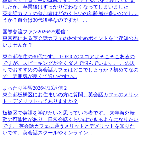
板橋区で子育て中の母親です。 大学で英語を専攻していま
したが、卒業後はすっかり使わなくなってしまいました。
英会話カフェの参加者はどのくらいの年齢層が多いのでしょ
うか？自分は30代後半なのですが、...
国際交流ファン
2026/5/5
返信
1
東京都にある英会話カフェのおすすめポイントをご存知の方
いませんか？
東京都在住の30代です。 TOEICのスコアはそこそこあるの
ですが、スピーキングが全くダメで悩んでいます。 この辺
りでおすすめの英会話カフェはどこでしょうか？初めてなの
で、雰囲気が良くて通いやすい...
まったり学習
2026/4/13
返信
2
東京都板橋区にお住まいの方に質問、英会話カフェのメリッ
ト・デメリットってありますか？
板橋区で英語を学びたいと思っている者です。 来年海外転
勤の可能性があり、日常会話くらいはできるようになりたい
です。 英会話カフェに通うメリットとデメリットを知りた
いです。英会話スクールやオンライン...