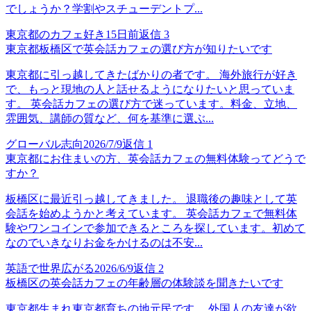
でしょうか？学割やスチューデントプ...
東京都のカフェ好き
15日前
返信
3
東京都板橋区で英会話カフェの選び方が知りたいです
東京都に引っ越してきたばかりの者です。 海外旅行が好き
で、もっと現地の人と話せるようになりたいと思っていま
す。 英会話カフェの選び方で迷っています。料金、立地、
雰囲気、講師の質など、何を基準に選ぶ...
グローバル志向
2026/7/9
返信
1
東京都にお住まいの方、英会話カフェの無料体験ってどうで
すか？
板橋区に最近引っ越してきました。 退職後の趣味として英
会話を始めようかと考えています。 英会話カフェで無料体
験やワンコインで参加できるところを探しています。初めて
なのでいきなりお金をかけるのは不安...
英語で世界広がる
2026/6/9
返信
2
板橋区の英会話カフェの年齢層の体験談を聞きたいです
東京都生まれ東京都育ちの地元民です。 外国人の友達が欲