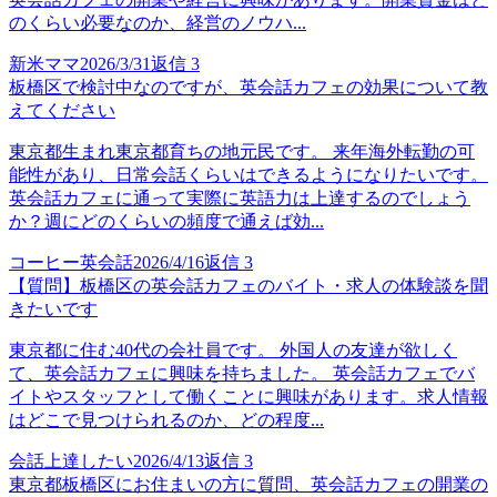
のくらい必要なのか、経営のノウハ...
新米ママ
2026/3/31
返信
3
板橋区で検討中なのですが、英会話カフェの効果について教
えてください
東京都生まれ東京都育ちの地元民です。 来年海外転勤の可
能性があり、日常会話くらいはできるようになりたいです。
英会話カフェに通って実際に英語力は上達するのでしょう
か？週にどのくらいの頻度で通えば効...
コーヒー英会話
2026/4/16
返信
3
【質問】板橋区の英会話カフェのバイト・求人の体験談を聞
きたいです
東京都に住む40代の会社員です。 外国人の友達が欲しく
て、英会話カフェに興味を持ちました。 英会話カフェでバ
イトやスタッフとして働くことに興味があります。求人情報
はどこで見つけられるのか、どの程度...
会話上達したい
2026/4/13
返信
3
東京都板橋区にお住まいの方に質問、英会話カフェの開業の