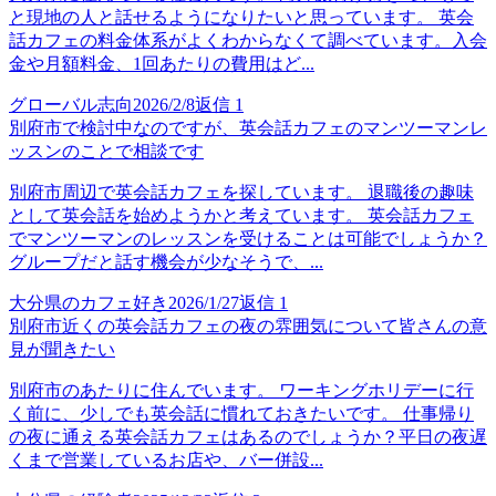
と現地の人と話せるようになりたいと思っています。 英会
話カフェの料金体系がよくわからなくて調べています。入会
金や月額料金、1回あたりの費用はど...
グローバル志向
2026/2/8
返信
1
別府市で検討中なのですが、英会話カフェのマンツーマンレ
ッスンのことで相談です
別府市周辺で英会話カフェを探しています。 退職後の趣味
として英会話を始めようかと考えています。 英会話カフェ
でマンツーマンのレッスンを受けることは可能でしょうか？
グループだと話す機会が少なそうで、...
大分県のカフェ好き
2026/1/27
返信
1
別府市近くの英会話カフェの夜の雰囲気について皆さんの意
見が聞きたい
別府市のあたりに住んでいます。 ワーキングホリデーに行
く前に、少しでも英会話に慣れておきたいです。 仕事帰り
の夜に通える英会話カフェはあるのでしょうか？平日の夜遅
くまで営業しているお店や、バー併設...