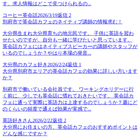
す。求人情報はどこで見つけられるの...
コーヒー英会話
2026/3/19
返信
2
別府市で英会話カフェのネイティブ講師の情報求む！
大分県生まれ大分県育ちの地元民です。 子供に英語を習わ
せたいのですが、自分も一緒に学びたいと思っています。
英会話カフェにはネイティブスピーカーの講師やスタッフが
いるのでしょうか？やはり本場の発音...
大分県のカフェ好き
2026/2/24
返信
1
大分県別府市エリアの英会話カフェの効果に詳しい方います
か？
別府市で働いている会社員です。 ワーキングホリデーに行
く前に、少しでも英会話に慣れておきたいです。 英会話カ
フェに通って実際に英語力は上達するのでしょうか？週にど
のくらいの頻度で通えば効果が実感で...
英語好きさん
2026/2/22
返信
2
大分県にお住まいの方、英会話カフェのおすすめポイントは
どんな感じですか？