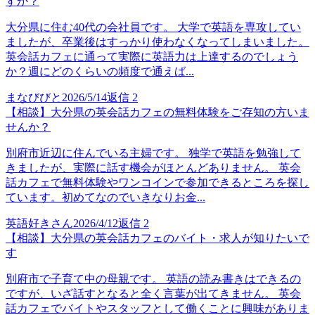
すか？
大分県に住む40代の会社員です。 大学で英語を専攻してい
ましたが、卒業後はすっかり使わなくなってしまいました。
英会話カフェに通って実際に英語力は上達するのでしょう
か？週にどのくらいの頻度で通えば...
まなびびと
2026/5/14
返信
2
【相談】大分県の英会話カフェの無料体験をご存知の方いま
せんか？
別府市近辺に住んでいる主婦です。 独学で英語を勉強して
きましたが、実際に話す機会がほとんどありません。 英会
話カフェで無料体験やワンコインで参加できるところを探し
ています。初めてなのでいきなりお金...
英語好きさん
2026/4/12
返信
2
【相談】大分県の英会話カフェのバイト・求人が知りたいで
す
別府市で子育て中の母親です。 英語の読み書きはできるの
ですが、いざ話すとなると全く言葉が出てきません。 英会
話カフェでバイトやスタッフとして働くことに興味がありま