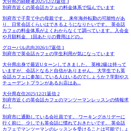
大分県の経験者
2025/12/23
返信
3
別府市近くの英会話カフェの料金体系で悩んでいます
別府市で子育て中の母親です。 来年海外転勤の可能性があ
り、日常会話くらいはできるようになりたいです。 英会話
カフェの料金体系がよくわからなくて調べています。入会金
や月額料金、1回あたりの費用はどの...
グローバル志向
2026/1/7
返信
1
別府市で英会話カフェの学生利用が気になっています
大分県出身で最近Uターンしてきました。 英検2級は持って
いますが、会話となると自信がありません。 大学生でも英
会話カフェに参加している人はいるのでしょうか？学割やス
チューデントプランがあるお店はあ...
大分県在住
2025/12/21
返信
2
別府市近くの英会話カフェのマンツーマンレッスンの情報求
む！
別府市に通勤している会社員です。 ワーキングホリデーに
行く前に、少しでも英会話に慣れておきたいです。 英会話
カフェでマンツーマンのレッスンを受けることは可能でしょ