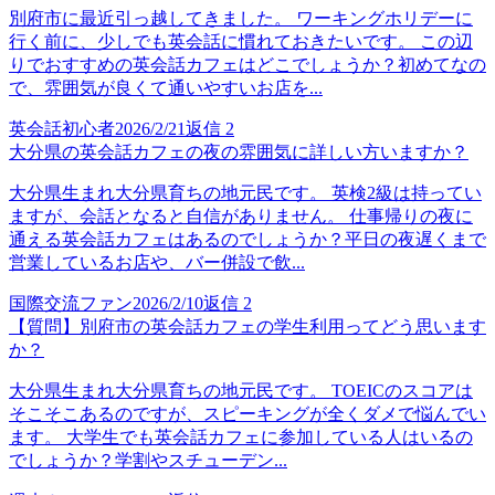
別府市に最近引っ越してきました。 ワーキングホリデーに
行く前に、少しでも英会話に慣れておきたいです。 この辺
りでおすすめの英会話カフェはどこでしょうか？初めてなの
で、雰囲気が良くて通いやすいお店を...
英会話初心者
2026/2/21
返信
2
大分県の英会話カフェの夜の雰囲気に詳しい方いますか？
大分県生まれ大分県育ちの地元民です。 英検2級は持ってい
ますが、会話となると自信がありません。 仕事帰りの夜に
通える英会話カフェはあるのでしょうか？平日の夜遅くまで
営業しているお店や、バー併設で飲...
国際交流ファン
2026/2/10
返信
2
【質問】別府市の英会話カフェの学生利用ってどう思います
か？
大分県生まれ大分県育ちの地元民です。 TOEICのスコアは
そこそこあるのですが、スピーキングが全くダメで悩んでい
ます。 大学生でも英会話カフェに参加している人はいるの
でしょうか？学割やスチューデン...