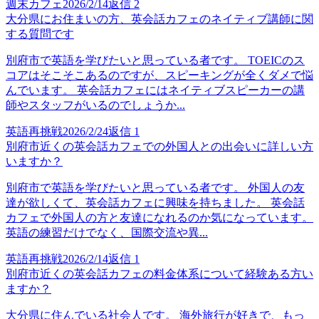
週末カフェ
2026/2/14
返信
2
大分県にお住まいの方、英会話カフェのネイティブ講師に関
する質問です
別府市で英語を学びたいと思っている者です。 TOEICのス
コアはそこそこあるのですが、スピーキングが全くダメで悩
んでいます。 英会話カフェにはネイティブスピーカーの講
師やスタッフがいるのでしょうか...
英語再挑戦
2026/2/24
返信
1
別府市近くの英会話カフェでの外国人との出会いに詳しい方
いますか？
別府市で英語を学びたいと思っている者です。 外国人の友
達が欲しくて、英会話カフェに興味を持ちました。 英会話
カフェで外国人の方と友達になれるのか気になっています。
英語の練習だけでなく、国際交流や異...
英語再挑戦
2026/2/14
返信
1
別府市近くの英会話カフェの料金体系について経験ある方い
ますか？
大分県に住んでいる社会人です。 海外旅行が好きで、もっ