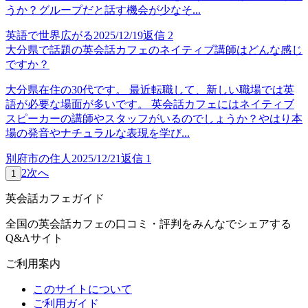
うか？グループだと話す機会が少なそ...
英語で世界広がる
2025/12/19
返信
2
大分県で話題の英会話カフェのネイティブ講師はどんな感じ
ですか？
大分県在住の30代です。 最近転職して、新しい職場では英
語が必要な場面が多いです。 英会話カフェにはネイティブ
スピーカーの講師やスタッフがいるのでしょうか？やはり本
場の発音やナチュラルな表現を学び...
別府市の住人
2025/12/21
返信
1
2
次へ
1
英会話カフェガイド
全国の英会話カフェの口コミ・評判をみんなでシェアする
Q&Aサイト
ご利用案内
このサイトについて
ご利用ガイド