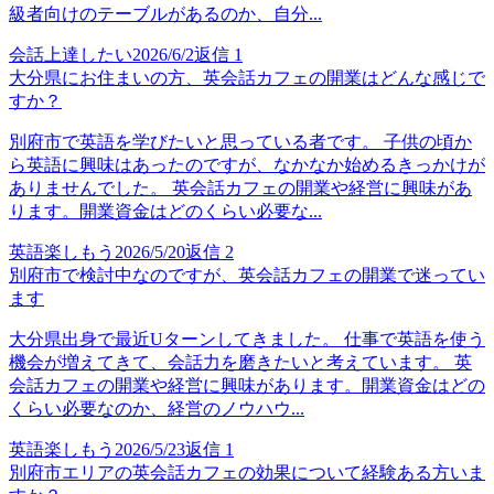
級者向けのテーブルがあるのか、自分...
会話上達したい
2026/6/2
返信
1
大分県にお住まいの方、英会話カフェの開業はどんな感じで
すか？
別府市で英語を学びたいと思っている者です。 子供の頃か
ら英語に興味はあったのですが、なかなか始めるきっかけが
ありませんでした。 英会話カフェの開業や経営に興味があ
ります。開業資金はどのくらい必要な...
英語楽しもう
2026/5/20
返信
2
別府市で検討中なのですが、英会話カフェの開業で迷ってい
ます
大分県出身で最近Uターンしてきました。 仕事で英語を使う
機会が増えてきて、会話力を磨きたいと考えています。 英
会話カフェの開業や経営に興味があります。開業資金はどの
くらい必要なのか、経営のノウハウ...
英語楽しもう
2026/5/23
返信
1
別府市エリアの英会話カフェの効果について経験ある方いま