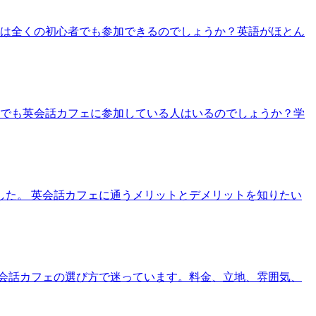
ェは全くの初心者でも参加できるのでしょうか？英語がほとん
生でも英会話カフェに参加している人はいるのでしょうか？学
した。 英会話カフェに通うメリットとデメリットを知りたい
英会話カフェの選び方で迷っています。料金、立地、雰囲気、