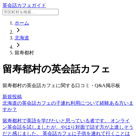
英会話カフェガイド
ホーム
北海道
留寿都村
留寿都村
の英会話カフェ
留寿都村
の英会話カフェに関する口コミ・Q&A掲示板
新規投稿
北海道の英会話カフェの子連れ利用について経験ある方いま
すか？
留寿都村で英語を学びたいと思っている者です。 オンライ
ン英会話を試しましたが、やはり対面で話す方が上達しそう
だと感じました。 英会話カフェに子供を連れて行くことは