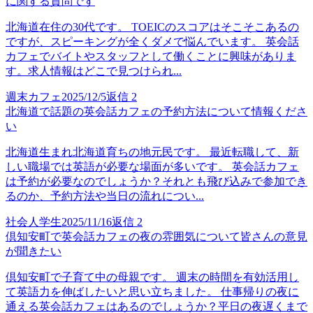
に関する質問です
北海道在住の30代です。 TOEICのスコアはそこそこあるの
ですが、スピーキングが全くダメで悩んでいます。 英会話
カフェでバイトやスタッフとして働くことに興味がありま
す。求人情報はどこで見つけられ...
週末カフェ
2025/12/5
返信
2
北海道で話題の英会話カフェの予約方法について情報くださ
い
北海道生まれ北海道育ちの地元民です。 最近転職して、新
しい職場では英語が必要な場面が多いです。 英会話カフェ
は予約が必要なのでしょうか？それとも飛び込みで参加でき
るのか、予約方法や当日の流れについ...
社会人学生
2025/11/16
返信
2
倶知安町で英会話カフェの夜の雰囲気について皆さんの意見
が聞きたい
倶知安町で子育て中の母親です。 週末の時間を有効活用し
て英語力を伸ばしたいと思い立ちました。 仕事帰りの夜に
通える英会話カフェはあるのでしょうか？平日の夜遅くまで