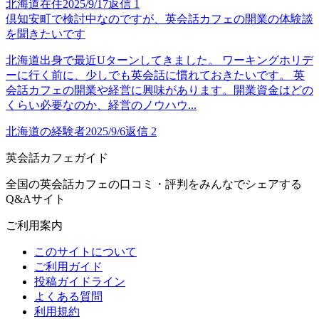
北海道在住
2025/9/17
返信
1
倶知安町で検討中なのですが、英会話カフェの開業の体験談
を聞きたいです
北海道出身で最近Uターンしてきました。 ワーキングホリデ
ーに行く前に、少しでも英会話に慣れておきたいです。 英
会話カフェの開業や経営に興味があります。開業資金はどの
くらい必要なのか、経営のノウハウ...
北海道の経験者
2025/9/6
返信
2
英会話カフェガイド
全国の英会話カフェの口コミ・評判をみんなでシェアする
Q&Aサイト
ご利用案内
このサイトについて
ご利用ガイド
投稿ガイドライン
よくある質問
利用規約