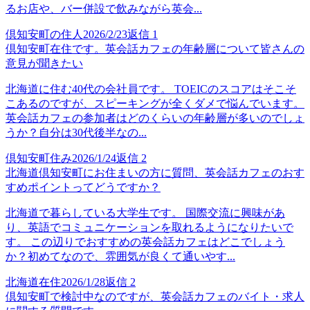
るお店や、バー併設で飲みながら英会...
倶知安町の住人
2026/2/23
返信
1
倶知安町在住です。英会話カフェの年齢層について皆さんの
意見が聞きたい
北海道に住む40代の会社員です。 TOEICのスコアはそこそ
こあるのですが、スピーキングが全くダメで悩んでいます。
英会話カフェの参加者はどのくらいの年齢層が多いのでしょ
うか？自分は30代後半なの...
倶知安町住み
2026/1/24
返信
2
北海道倶知安町にお住まいの方に質問、英会話カフェのおす
すめポイントってどうですか？
北海道で暮らしている大学生です。 国際交流に興味があ
り、英語でコミュニケーションを取れるようになりたいで
す。 この辺りでおすすめの英会話カフェはどこでしょう
か？初めてなので、雰囲気が良くて通いやす...
北海道在住
2026/1/28
返信
2
倶知安町で検討中なのですが、英会話カフェのバイト・求人