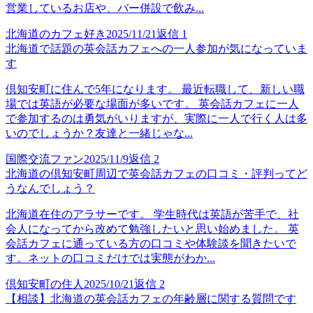
営業しているお店や、バー併設で飲み...
北海道のカフェ好き
2025/11/21
返信
1
北海道で話題の英会話カフェへの一人参加が気になっていま
す
倶知安町に住んで5年になります。 最近転職して、新しい職
場では英語が必要な場面が多いです。 英会話カフェに一人
で参加するのは勇気がいりますが、実際に一人で行く人は多
いのでしょうか？友達と一緒じゃな...
国際交流ファン
2025/11/9
返信
2
北海道の倶知安町周辺で英会話カフェの口コミ・評判ってど
うなんでしょう？
北海道在住のアラサーです。 学生時代は英語が苦手で、社
会人になってから改めて勉強したいと思い始めました。 英
会話カフェに通っている方の口コミや体験談を聞きたいで
す。ネットの口コミだけでは実態がわか...
倶知安町の住人
2025/10/21
返信
2
【相談】北海道の英会話カフェの年齢層に関する質問です