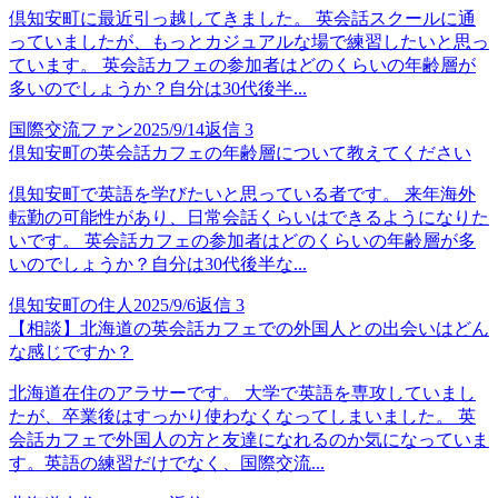
倶知安町に最近引っ越してきました。 英会話スクールに通
っていましたが、もっとカジュアルな場で練習したいと思っ
ています。 英会話カフェの参加者はどのくらいの年齢層が
多いのでしょうか？自分は30代後半...
国際交流ファン
2025/9/14
返信
3
倶知安町の英会話カフェの年齢層について教えてください
倶知安町で英語を学びたいと思っている者です。 来年海外
転勤の可能性があり、日常会話くらいはできるようになりた
いです。 英会話カフェの参加者はどのくらいの年齢層が多
いのでしょうか？自分は30代後半な...
倶知安町の住人
2025/9/6
返信
3
【相談】北海道の英会話カフェでの外国人との出会いはどん
な感じですか？
北海道在住のアラサーです。 大学で英語を専攻していまし
たが、卒業後はすっかり使わなくなってしまいました。 英
会話カフェで外国人の方と友達になれるのか気になっていま
す。英語の練習だけでなく、国際交流...