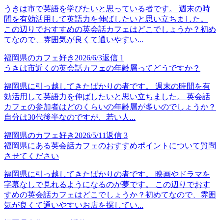
うきは市で英語を学びたいと思っている者です。 週末の時
間を有効活用して英語力を伸ばしたいと思い立ちました。
この辺りでおすすめの英会話カフェはどこでしょうか？初め
てなので、雰囲気が良くて通いやすい...
福岡県のカフェ好き
2026/6/3
返信
1
うきは市近くの英会話カフェの年齢層ってどうですか？
福岡県に引っ越してきたばかりの者です。 週末の時間を有
効活用して英語力を伸ばしたいと思い立ちました。 英会話
カフェの参加者はどのくらいの年齢層が多いのでしょうか？
自分は30代後半なのですが、若い人...
福岡県のカフェ好き
2026/5/11
返信
3
福岡県にある英会話カフェのおすすめポイントについて質問
させてください
福岡県に引っ越してきたばかりの者です。 映画やドラマを
字幕なしで見れるようになるのが夢です。 この辺りでおす
すめの英会話カフェはどこでしょうか？初めてなので、雰囲
気が良くて通いやすいお店を探してい...