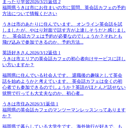
まったり学習
2026/3/21
返信
2
福岡県うきは市にお住まいの方に質問、英会話カフェの予約
方法について情報ください
うきは市のあたりに住んでいます。 オンライン英会話を試
しましたが、やはり対面で話す方が上達しそうだと感じまし
た。 英会話カフェは予約が必要なのでしょうか？それとも
飛び込みで参加できるのか、予約方法...
英語好きさん
2026/3/12
返信
1
うきは市エリアの英会話カフェの初心者向けサービスに詳し
い方いますか？
福岡県に住んでいる社会人です。 退職後の趣味として英会
話を始めようかと考えています。 英会話カフェは全くの初
心者でも参加できるのでしょうか？英語がほとんど話せない
状態で行っても大丈夫なのか、初心者...
うきは市住み
2026/3/1
返信
1
福岡県の英会話カフェのマンツーマンレッスンってあります
か？
福岡県で暮らしている大学生です。 海外旅行が好きで、も