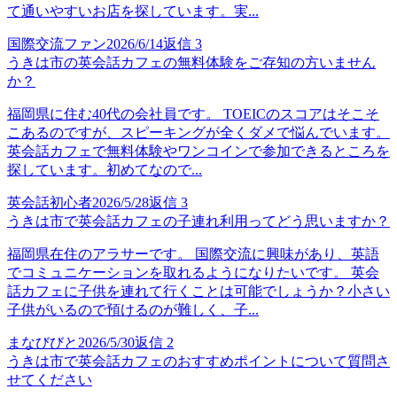
て通いやすいお店を探しています。実...
国際交流ファン
2026/6/14
返信
3
うきは市の英会話カフェの無料体験をご存知の方いません
か？
福岡県に住む40代の会社員です。 TOEICのスコアはそこそ
こあるのですが、スピーキングが全くダメで悩んでいます。
英会話カフェで無料体験やワンコインで参加できるところを
探しています。初めてなので...
英会話初心者
2026/5/28
返信
3
うきは市で英会話カフェの子連れ利用ってどう思いますか？
福岡県在住のアラサーです。 国際交流に興味があり、英語
でコミュニケーションを取れるようになりたいです。 英会
話カフェに子供を連れて行くことは可能でしょうか？小さい
子供がいるので預けるのが難しく、子...
まなびびと
2026/5/30
返信
2
うきは市で英会話カフェのおすすめポイントについて質問さ
せてください