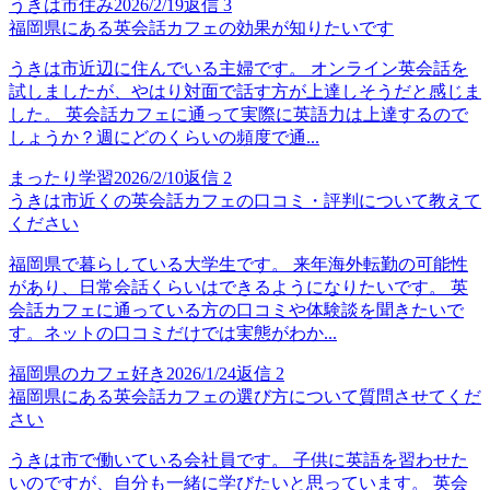
うきは市住み
2026/2/19
返信
3
福岡県にある英会話カフェの効果が知りたいです
うきは市近辺に住んでいる主婦です。 オンライン英会話を
試しましたが、やはり対面で話す方が上達しそうだと感じま
した。 英会話カフェに通って実際に英語力は上達するので
しょうか？週にどのくらいの頻度で通...
まったり学習
2026/2/10
返信
2
うきは市近くの英会話カフェの口コミ・評判について教えて
ください
福岡県で暮らしている大学生です。 来年海外転勤の可能性
があり、日常会話くらいはできるようになりたいです。 英
会話カフェに通っている方の口コミや体験談を聞きたいで
す。ネットの口コミだけでは実態がわか...
福岡県のカフェ好き
2026/1/24
返信
2
福岡県にある英会話カフェの選び方について質問させてくだ
さい
うきは市で働いている会社員です。 子供に英語を習わせた
いのですが、自分も一緒に学びたいと思っています。 英会