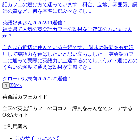
話カフェの選び方で迷っています。料金、立地、雰囲気、講
師の質など、何を基準に選ぶべきでし...
英語好きさん
2026/2/11
返信
1
福岡県で人気の英会話カフェの効果をご存知の方いません
か？
うきは市近辺に住んでいる主婦です。 週末の時間を有効活
用して英語力を伸ばしたいと思い立ちました。 英会話カフ
ェに通って実際に英語力は上達するのでしょうか？週にどの
くらいの頻度で通えば効果が実感でき...
グローバル志向
2026/1/25
返信
1
2
次へ
1
英会話カフェガイド
全国の英会話カフェの口コミ・評判をみんなでシェアする
Q&Aサイト
ご利用案内
このサイトについて