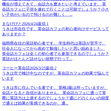
機会が増えてきて、会話力を磨きたいと考えています。 英
会話カフェに子供を連れて行くことは可能でしょうか？小さ
い子供がいるので預けるのが難しく、...
まなびびと
2026/4/24
返信
1
うきは市在住です。英会話カフェの初心者向けサービスって
ありますか？
福岡県在住の英語初心者です。 学生時代は英語が苦手で、
社会人になってから改めて勉強したいと思い始めました。
英会話カフェは全くの初心者でも参加できるのでしょうか？
英語がほとんど話せない状態で行って...
コーヒー英会話
2026/3/25
返信
2
うきは市で検討中なのですが、英会話カフェの効果で悩んで
います
うきは市に住んでいる者です。 英検2級は持っていますが、
会話となると自信がありません。 英会話カフェに通って実
際に英語力は上達するのでしょうか？週にどのくらいの頻度
で通えば効果が実感できるのか、通...