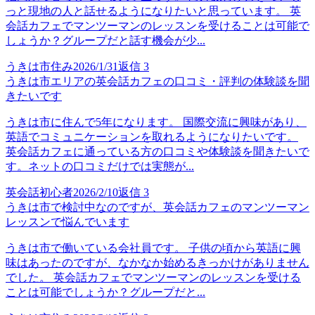
っと現地の人と話せるようになりたいと思っています。 英
会話カフェでマンツーマンのレッスンを受けることは可能で
しょうか？グループだと話す機会が少...
うきは市住み
2026/1/31
返信
3
うきは市エリアの英会話カフェの口コミ・評判の体験談を聞
きたいです
うきは市に住んで5年になります。 国際交流に興味があり、
英語でコミュニケーションを取れるようになりたいです。
英会話カフェに通っている方の口コミや体験談を聞きたいで
す。ネットの口コミだけでは実態が...
英会話初心者
2026/2/10
返信
3
うきは市で検討中なのですが、英会話カフェのマンツーマン
レッスンで悩んでいます
うきは市で働いている会社員です。 子供の頃から英語に興
味はあったのですが、なかなか始めるきっかけがありません
でした。 英会話カフェでマンツーマンのレッスンを受ける
ことは可能でしょうか？グループだと...