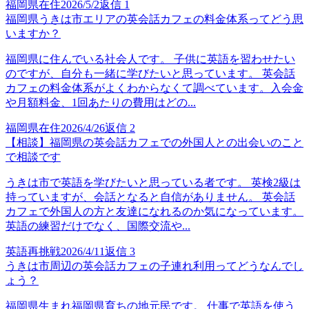
福岡県在住
2026/5/2
返信
1
福岡県うきは市エリアの英会話カフェの料金体系ってどう思
いますか？
福岡県に住んでいる社会人です。 子供に英語を習わせたい
のですが、自分も一緒に学びたいと思っています。 英会話
カフェの料金体系がよくわからなくて調べています。入会金
や月額料金、1回あたりの費用はどの...
福岡県在住
2026/4/26
返信
2
【相談】福岡県の英会話カフェでの外国人との出会いのこと
で相談です
うきは市で英語を学びたいと思っている者です。 英検2級は
持っていますが、会話となると自信がありません。 英会話
カフェで外国人の方と友達になれるのか気になっています。
英語の練習だけでなく、国際交流や...
英語再挑戦
2026/4/11
返信
3
うきは市周辺の英会話カフェの子連れ利用ってどうなんでし
ょう？
福岡県生まれ福岡県育ちの地元民です。 仕事で英語を使う