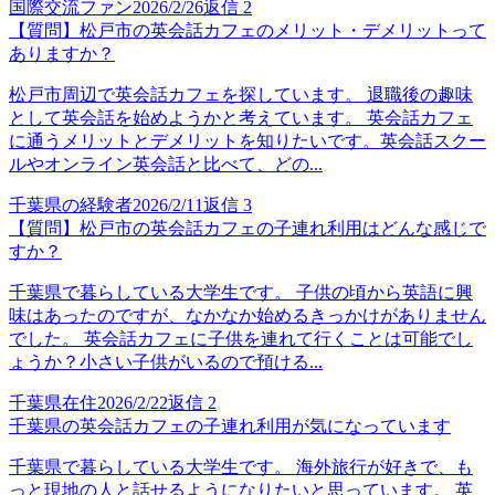
国際交流ファン
2026/2/26
返信
2
【質問】松戸市の英会話カフェのメリット・デメリットって
ありますか？
松戸市周辺で英会話カフェを探しています。 退職後の趣味
として英会話を始めようかと考えています。 英会話カフェ
に通うメリットとデメリットを知りたいです。英会話スクー
ルやオンライン英会話と比べて、どの...
千葉県の経験者
2026/2/11
返信
3
【質問】松戸市の英会話カフェの子連れ利用はどんな感じで
すか？
千葉県で暮らしている大学生です。 子供の頃から英語に興
味はあったのですが、なかなか始めるきっかけがありません
でした。 英会話カフェに子供を連れて行くことは可能でし
ょうか？小さい子供がいるので預ける...
千葉県在住
2026/2/22
返信
2
千葉県の英会話カフェの子連れ利用が気になっています
千葉県で暮らしている大学生です。 海外旅行が好きで、も
っと現地の人と話せるようになりたいと思っています。 英