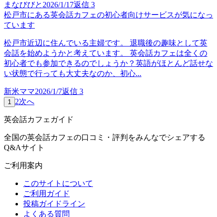
まなびびと
2026/1/17
返信
3
松戸市にある英会話カフェの初心者向けサービスが気になっ
ています
松戸市近辺に住んでいる主婦です。 退職後の趣味として英
会話を始めようかと考えています。 英会話カフェは全くの
初心者でも参加できるのでしょうか？英語がほとんど話せな
い状態で行っても大丈夫なのか、初心...
新米ママ
2026/1/7
返信
3
2
次へ
1
英会話カフェガイド
全国の英会話カフェの口コミ・評判をみんなでシェアする
Q&Aサイト
ご利用案内
このサイトについて
ご利用ガイド
投稿ガイドライン
よくある質問