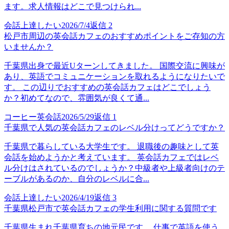
ます。求人情報はどこで見つけられ...
会話上達したい
2026/7/4
返信
2
松戸市周辺の英会話カフェのおすすめポイントをご存知の方
いませんか？
千葉県出身で最近Uターンしてきました。 国際交流に興味が
あり、英語でコミュニケーションを取れるようになりたいで
す。 この辺りでおすすめの英会話カフェはどこでしょう
か？初めてなので、雰囲気が良くて通...
コーヒー英会話
2026/5/29
返信
1
千葉県で人気の英会話カフェのレベル分けってどうですか？
千葉県で暮らしている大学生です。 退職後の趣味として英
会話を始めようかと考えています。 英会話カフェではレベ
ル分けはされているのでしょうか？中級者や上級者向けのテ
ーブルがあるのか、自分のレベルに合...
会話上達したい
2026/4/19
返信
3
千葉県松戸市で英会話カフェの学生利用に関する質問です
千葉県生まれ千葉県育ちの地元民です。 仕事で英語を使う