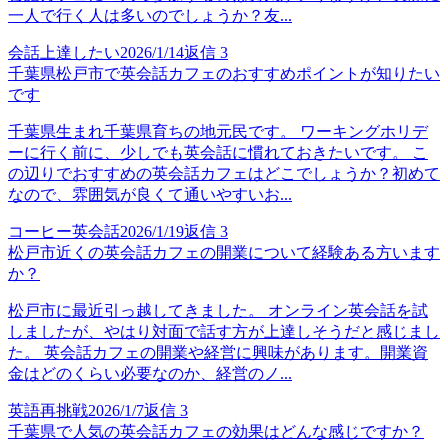
一人で行く人は多いのでしょうか？友...
会話上達したい
2026/1/14
返信
3
千葉県松戸市で英会話カフェのおすすめポイントが知りたい
です
千葉県生まれ千葉県育ちの地元民です。 ワーキングホリデ
ーに行く前に、少しでも英会話に慣れておきたいです。 こ
の辺りでおすすめの英会話カフェはどこでしょうか？初めて
なので、雰囲気が良くて通いやすいお...
コーヒー英会話
2026/1/19
返信
3
松戸市近くの英会話カフェの開業について経験ある方います
か？
松戸市に最近引っ越してきました。 オンライン英会話を試
しましたが、やはり対面で話す方が上達しそうだと感じまし
た。 英会話カフェの開業や経営に興味があります。開業資
金はどのくらい必要なのか、経営のノ...
英語再挑戦
2026/1/7
返信
3
千葉県で人気の英会話カフェの効果はどんな感じですか？