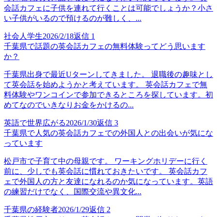
会話カフェに子供を連れて行くことは可能でしょうか？小さ
い子供がいるので預けるのが難しく、...
社会人学生
2026/2/18
返信
1
千葉県で話題の英会話カフェの無料体験ってどう思います
か？
千葉県出身で最近Uターンしてきました。 退職後の趣味とし
て英会話を始めようかと考えています。 英会話カフェで無
料体験やワンコインで参加できるところを探しています。初
めてなのでいきなりお金をかけるの...
英語で世界広がる
2026/1/30
返信
3
千葉県で人気の英会話カフェでの外国人との出会いが気にな
っています
松戸市で子育て中の母親です。 ワーキングホリデーに行く
前に、少しでも英会話に慣れておきたいです。 英会話カフ
ェで外国人の方と友達になれるのか気になっています。英語
の練習だけでなく、国際交流や異文化...
千葉県の経験者
2026/1/29
返信
2