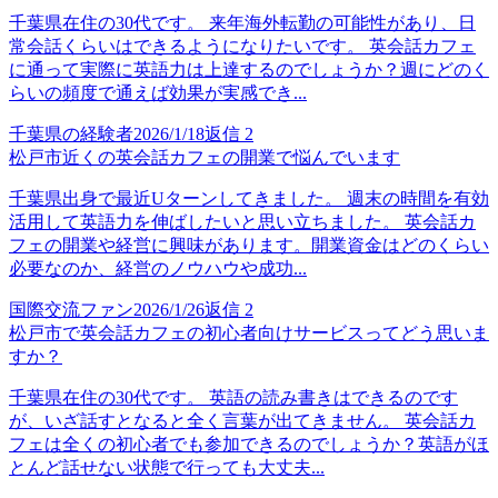
千葉県在住の30代です。 来年海外転勤の可能性があり、日
常会話くらいはできるようになりたいです。 英会話カフェ
に通って実際に英語力は上達するのでしょうか？週にどのく
らいの頻度で通えば効果が実感でき...
千葉県の経験者
2026/1/18
返信
2
松戸市近くの英会話カフェの開業で悩んでいます
千葉県出身で最近Uターンしてきました。 週末の時間を有効
活用して英語力を伸ばしたいと思い立ちました。 英会話カ
フェの開業や経営に興味があります。開業資金はどのくらい
必要なのか、経営のノウハウや成功...
国際交流ファン
2026/1/26
返信
2
松戸市で英会話カフェの初心者向けサービスってどう思いま
すか？
千葉県在住の30代です。 英語の読み書きはできるのです
が、いざ話すとなると全く言葉が出てきません。 英会話カ
フェは全くの初心者でも参加できるのでしょうか？英語がほ
とんど話せない状態で行っても大丈夫...