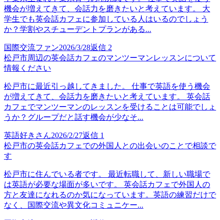
機会が増えてきて、会話力を磨きたいと考えています。 大
学生でも英会話カフェに参加している人はいるのでしょう
か？学割やスチューデントプランがある...
国際交流ファン
2026/3/28
返信
2
松戸市周辺の英会話カフェのマンツーマンレッスンについて
情報ください
松戸市に最近引っ越してきました。 仕事で英語を使う機会
が増えてきて、会話力を磨きたいと考えています。 英会話
カフェでマンツーマンのレッスンを受けることは可能でしょ
うか？グループだと話す機会が少なそ...
英語好きさん
2026/2/27
返信
1
松戸市の英会話カフェでの外国人との出会いのことで相談で
す
松戸市に住んでいる者です。 最近転職して、新しい職場で
は英語が必要な場面が多いです。 英会話カフェで外国人の
方と友達になれるのか気になっています。英語の練習だけで
なく、国際交流や異文化コミュニケー...