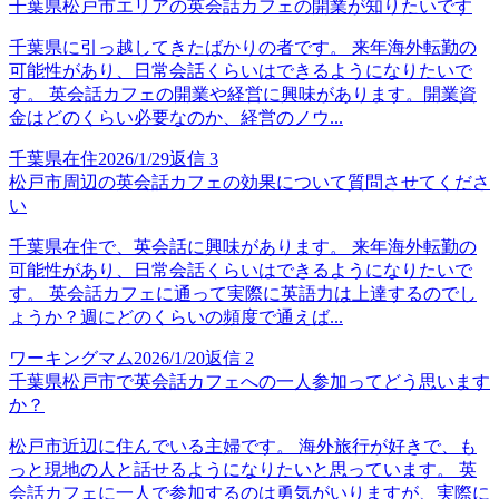
千葉県松戸市エリアの英会話カフェの開業が知りたいです
千葉県に引っ越してきたばかりの者です。 来年海外転勤の
可能性があり、日常会話くらいはできるようになりたいで
す。 英会話カフェの開業や経営に興味があります。開業資
金はどのくらい必要なのか、経営のノウ...
千葉県在住
2026/1/29
返信
3
松戸市周辺の英会話カフェの効果について質問させてくださ
い
千葉県在住で、英会話に興味があります。 来年海外転勤の
可能性があり、日常会話くらいはできるようになりたいで
す。 英会話カフェに通って実際に英語力は上達するのでし
ょうか？週にどのくらいの頻度で通えば...
ワーキングマム
2026/1/20
返信
2
千葉県松戸市で英会話カフェへの一人参加ってどう思います
か？
松戸市近辺に住んでいる主婦です。 海外旅行が好きで、も
っと現地の人と話せるようになりたいと思っています。 英
会話カフェに一人で参加するのは勇気がいりますが、実際に