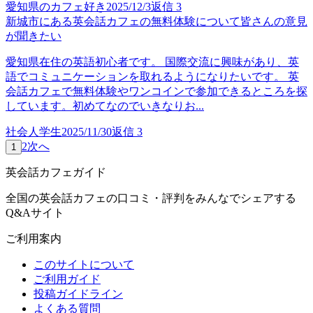
愛知県のカフェ好き
2025/12/3
返信
3
新城市にある英会話カフェの無料体験について皆さんの意見
が聞きたい
愛知県在住の英語初心者です。 国際交流に興味があり、英
語でコミュニケーションを取れるようになりたいです。 英
会話カフェで無料体験やワンコインで参加できるところを探
しています。初めてなのでいきなりお...
社会人学生
2025/11/30
返信
3
2
次へ
1
英会話カフェガイド
全国の英会話カフェの口コミ・評判をみんなでシェアする
Q&Aサイト
ご利用案内
このサイトについて
ご利用ガイド
投稿ガイドライン
よくある質問