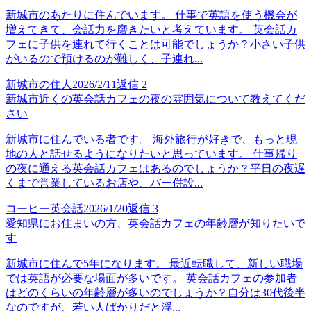
新城市のあたりに住んでいます。 仕事で英語を使う機会が
増えてきて、会話力を磨きたいと考えています。 英会話カ
フェに子供を連れて行くことは可能でしょうか？小さい子供
がいるので預けるのが難しく、子連れ...
新城市の住人
2026/2/11
返信
2
新城市近くの英会話カフェの夜の雰囲気について教えてくだ
さい
新城市に住んでいる者です。 海外旅行が好きで、もっと現
地の人と話せるようになりたいと思っています。 仕事帰り
の夜に通える英会話カフェはあるのでしょうか？平日の夜遅
くまで営業しているお店や、バー併設...
コーヒー英会話
2026/1/20
返信
3
愛知県にお住まいの方、英会話カフェの年齢層が知りたいで
す
新城市に住んで5年になります。 最近転職して、新しい職場
では英語が必要な場面が多いです。 英会話カフェの参加者
はどのくらいの年齢層が多いのでしょうか？自分は30代後半
なのですが、若い人ばかりだと浮...