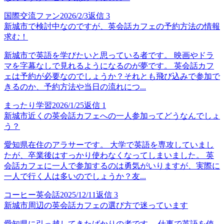
国際交流ファン
2026/2/3
返信
3
新城市で検討中なのですが、英会話カフェの予約方法の情報
求む！
新城市で英語を学びたいと思っている者です。 映画やドラ
マを字幕なしで見れるようになるのが夢です。 英会話カフ
ェは予約が必要なのでしょうか？それとも飛び込みで参加で
きるのか、予約方法や当日の流れにつ...
まったり学習
2026/1/25
返信
1
新城市近くの英会話カフェへの一人参加ってどうなんでしょ
う？
愛知県在住のアラサーです。 大学で英語を専攻していまし
たが、卒業後はすっかり使わなくなってしまいました。 英
会話カフェに一人で参加するのは勇気がいりますが、実際に
一人で行く人は多いのでしょうか？友...
コーヒー英会話
2025/12/11
返信
3
新城市周辺の英会話カフェの選び方で迷っています
愛知県に引っ越してきたばかりの者です。 仕事で英語を使