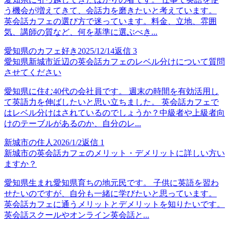
う機会が増えてきて、会話力を磨きたいと考えています。
英会話カフェの選び方で迷っています。料金、立地、雰囲
気、講師の質など、何を基準に選ぶべき...
愛知県のカフェ好き
2025/12/14
返信
3
愛知県新城市近辺の英会話カフェのレベル分けについて質問
させてください
愛知県に住む40代の会社員です。 週末の時間を有効活用し
て英語力を伸ばしたいと思い立ちました。 英会話カフェで
はレベル分けはされているのでしょうか？中級者や上級者向
けのテーブルがあるのか、自分のレ...
新城市の住人
2026/1/2
返信
1
新城市の英会話カフェのメリット・デメリットに詳しい方い
ますか？
愛知県生まれ愛知県育ちの地元民です。 子供に英語を習わ
せたいのですが、自分も一緒に学びたいと思っています。
英会話カフェに通うメリットとデメリットを知りたいです。
英会話スクールやオンライン英会話と...