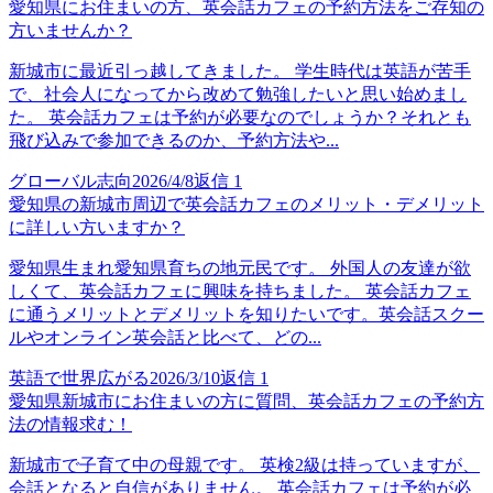
愛知県にお住まいの方、英会話カフェの予約方法をご存知の
方いませんか？
新城市に最近引っ越してきました。 学生時代は英語が苦手
で、社会人になってから改めて勉強したいと思い始めまし
た。 英会話カフェは予約が必要なのでしょうか？それとも
飛び込みで参加できるのか、予約方法や...
グローバル志向
2026/4/8
返信
1
愛知県の新城市周辺で英会話カフェのメリット・デメリット
に詳しい方いますか？
愛知県生まれ愛知県育ちの地元民です。 外国人の友達が欲
しくて、英会話カフェに興味を持ちました。 英会話カフェ
に通うメリットとデメリットを知りたいです。英会話スクー
ルやオンライン英会話と比べて、どの...
英語で世界広がる
2026/3/10
返信
1
愛知県新城市にお住まいの方に質問、英会話カフェの予約方
法の情報求む！
新城市で子育て中の母親です。 英検2級は持っていますが、
会話となると自信がありません。 英会話カフェは予約が必