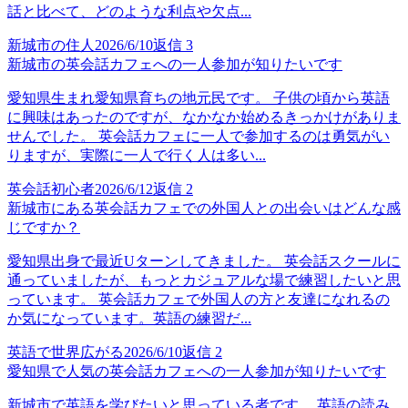
話と比べて、どのような利点や欠点...
新城市の住人
2026/6/10
返信
3
新城市の英会話カフェへの一人参加が知りたいです
愛知県生まれ愛知県育ちの地元民です。 子供の頃から英語
に興味はあったのですが、なかなか始めるきっかけがありま
せんでした。 英会話カフェに一人で参加するのは勇気がい
りますが、実際に一人で行く人は多い...
英会話初心者
2026/6/12
返信
2
新城市にある英会話カフェでの外国人との出会いはどんな感
じですか？
愛知県出身で最近Uターンしてきました。 英会話スクールに
通っていましたが、もっとカジュアルな場で練習したいと思
っています。 英会話カフェで外国人の方と友達になれるの
か気になっています。英語の練習だ...
英語で世界広がる
2026/6/10
返信
2
愛知県で人気の英会話カフェへの一人参加が知りたいです
新城市で英語を学びたいと思っている者です。 英語の読み