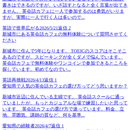
書きはできるのですが、いざ話すとなると全く言葉が出てき
ません。 英会話カフェに一人で参加するのは勇気がいりま
すが、実際に一人で行く人は多いので...
英語で世界広がる
2026/5/21
返信
2
新城市にある英会話カフェの無料体験について質問させてく
ださい
新城市に住んで5年になります。 TOEICのスコアはそこそこ
あるのですが、スピーキングが全くダメで悩んでいます。
英会話カフェで無料体験やワンコインで参加できるところを
探しています。初めてなのでい...
英語再挑戦
2026/4/13
返信
1
愛知県で人気の英会話カフェの選び方ってどう思いますか？
新城市近辺に住んでいる主婦です。 英会話スクールに通っ
ていましたが、もっとカジュアルな場で練習したいと思って
います。 英会話カフェの選び方で迷っています。料金、立
地、雰囲気、講師の質など、何を基準...
愛知県の経験者
2026/4/7
返信
1