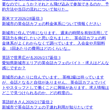
要なのでしょうか？それとも飛び込みで参加できるのか、予
約方法や当日の流れについて知りた...
新米ママ
2026/2/8
返信
3
新城市の英会話カフェの料金体系について情報ください
新城市に住んで5年になります。 週末の時間を有効活用して
英語力を伸ばしたいと思い立ちました。 英会話カフェの料
金体系がよくわからなくて調べています。入会金や月額料
金、1回あたりの費用はどのくらいな...
英語で世界広がる
2026/2/17
返信
3
愛知県新城市エリアの英会話カフェのバイト・求人はどんな
感じですか？
新城市のあたりに住んでいます。 英検2級は持っています
が、会話となると自信がありません。 英会話カフェでバイ
トやスタッフとして働くことに興味があります。求人情報は
どこで見つけられるのか、どの程度の...
英語好きさん
2026/2/17
返信
2
新城市で英会話カフェの子連れ利用が知りたいです