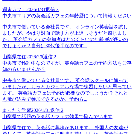
週末カフェ
2026/1/31
返信
3
中央市エリアの英会話カフェの年齢層について情報ください
中央市で働いている会社員です。 オンライン英会話を試し
ましたが、やはり対面で話す方が上達しそうだと感じまし
た。 英会話カフェの参加者はどのくらいの年齢層が多いの
でしょうか？自分は30代後半なのです...
山梨県在住
2026/2/6
返信
2
中央市で検討中なのですが、英会話カフェの予約方法をご存
知の方いませんか？
中央市で働いている会社員です。 英会話スクールに通って
いましたが、もっとカジュアルな場で練習したいと思ってい
ます。 英会話カフェは予約が必要なのでしょうか？それと
も飛び込みで参加できるのか、予約方...
まったり学習
2026/1/31
返信
2
山梨県で話題の英会話カフェの効果で悩んでいます
山梨県在住で、英会話に興味があります。 外国人の友達が
欲しくて、英会話カフェに興味を持ちました。 英会話カフ