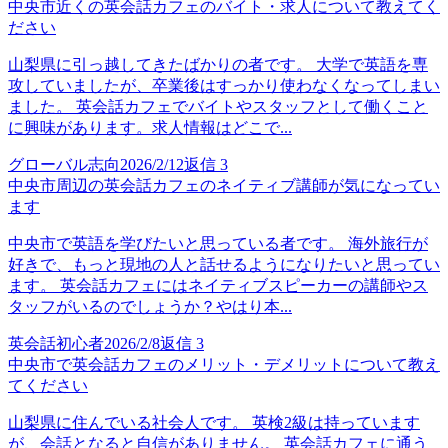
中央市近くの英会話カフェのバイト・求人について教えてく
ださい
山梨県に引っ越してきたばかりの者です。 大学で英語を専
攻していましたが、卒業後はすっかり使わなくなってしまい
ました。 英会話カフェでバイトやスタッフとして働くこと
に興味があります。求人情報はどこで...
グローバル志向
2026/2/12
返信
3
中央市周辺の英会話カフェのネイティブ講師が気になってい
ます
中央市で英語を学びたいと思っている者です。 海外旅行が
好きで、もっと現地の人と話せるようになりたいと思ってい
ます。 英会話カフェにはネイティブスピーカーの講師やス
タッフがいるのでしょうか？やはり本...
英会話初心者
2026/2/8
返信
3
中央市で英会話カフェのメリット・デメリットについて教え
てください
山梨県に住んでいる社会人です。 英検2級は持っています
が、会話となると自信がありません。 英会話カフェに通う