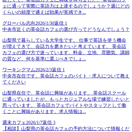
ェに通って実際に英語力は上達するのでしょうか？週にどの
くらいの頻度で通えば効果が実感でき...
グローバル志向
2026/1/30
返信
1
中央市近くの英会話カフェの選び方ってどうなんでしょう？
山梨県で暮らしている大学生です。 仕事で英語を使う機会
が増えてきて、会話力を磨きたいと考えています。 英会話
カフェの選び方で迷っています。料金、立地、雰囲気、講師
の質など、何を基準に選ぶべきでしょ...
ワーキングマム
2026/2/3
返信
1
中央市在住です。英会話カフェのバイト・求人について教え
てください
山梨県在住で、英会話に興味があります。 英会話スクール
に通っていましたが、もっとカジュアルな場で練習したいと
思っています。 英会話カフェでバイトやスタッフとして働
くことに興味があります。求人情報は...
週末カフェ
2026/1/7
返信
3
【相談】山梨県の英会話カフェの予約方法について情報くだ