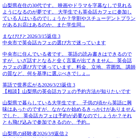
山梨県在住の30代です。 映画やドラマを字幕なしで見れる
ようになるのが夢です。 大学生でも英会話カフェに参加し
ている人はいるのでしょうか？学割やスチューデントプラン
があるお店はあるのか、また学生同...
まなびびと
2026/3/15
返信
3
中央市で英会話カフェの選び方で迷っています
中央市に住んでいる者です。 英語の読み書きはできるので
すが、いざ話すとなると全く言葉が出てきません。 英会話
カフェの選び方で迷っています。料金、立地、雰囲気、講師
の質など、何を基準に選ぶべきでしょ...
英語で世界広がる
2026/3/23
返信
3
【相談】山梨県の英会話カフェの予約方法が知りたいです
山梨県で暮らしている大学生です。 子供の頃から英語に興
味はあったのですが、なかなか始めるきっかけがありません
でした。 英会話カフェは予約が必要なのでしょうか？それ
とも飛び込みで参加できるのか、予約...
山梨県の経験者
2026/3/9
返信
2