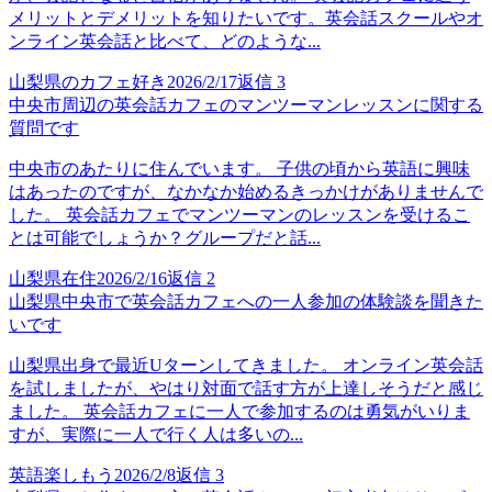
メリットとデメリットを知りたいです。英会話スクールやオ
ンライン英会話と比べて、どのような...
山梨県のカフェ好き
2026/2/17
返信
3
中央市周辺の英会話カフェのマンツーマンレッスンに関する
質問です
中央市のあたりに住んでいます。 子供の頃から英語に興味
はあったのですが、なかなか始めるきっかけがありませんで
した。 英会話カフェでマンツーマンのレッスンを受けるこ
とは可能でしょうか？グループだと話...
山梨県在住
2026/2/16
返信
2
山梨県中央市で英会話カフェへの一人参加の体験談を聞きた
いです
山梨県出身で最近Uターンしてきました。 オンライン英会話
を試しましたが、やはり対面で話す方が上達しそうだと感じ
ました。 英会話カフェに一人で参加するのは勇気がいりま
すが、実際に一人で行く人は多いの...
英語楽しもう
2026/2/8
返信
3