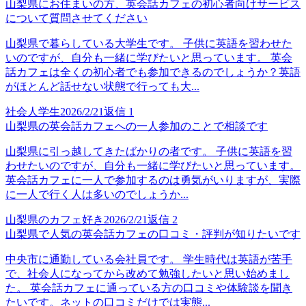
山梨県にお住まいの方、英会話カフェの初心者向けサービス
について質問させてください
山梨県で暮らしている大学生です。 子供に英語を習わせた
いのですが、自分も一緒に学びたいと思っています。 英会
話カフェは全くの初心者でも参加できるのでしょうか？英語
がほとんど話せない状態で行っても大...
社会人学生
2026/2/21
返信
1
山梨県の英会話カフェへの一人参加のことで相談です
山梨県に引っ越してきたばかりの者です。 子供に英語を習
わせたいのですが、自分も一緒に学びたいと思っています。
英会話カフェに一人で参加するのは勇気がいりますが、実際
に一人で行く人は多いのでしょうか...
山梨県のカフェ好き
2026/2/21
返信
2
山梨県で人気の英会話カフェの口コミ・評判が知りたいです
中央市に通勤している会社員です。 学生時代は英語が苦手
で、社会人になってから改めて勉強したいと思い始めまし
た。 英会話カフェに通っている方の口コミや体験談を聞き
たいです。ネットの口コミだけでは実態...