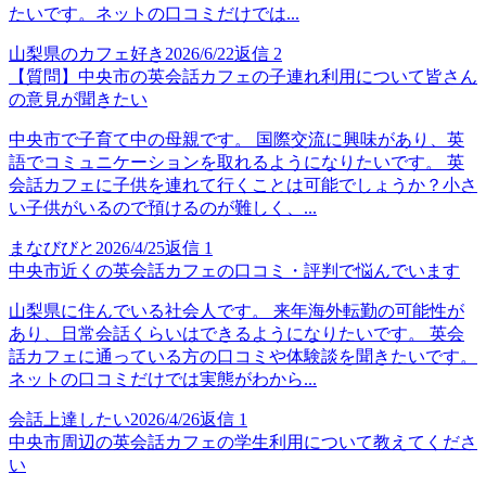
たいです。ネットの口コミだけでは...
山梨県のカフェ好き
2026/6/22
返信
2
【質問】中央市の英会話カフェの子連れ利用について皆さん
の意見が聞きたい
中央市で子育て中の母親です。 国際交流に興味があり、英
語でコミュニケーションを取れるようになりたいです。 英
会話カフェに子供を連れて行くことは可能でしょうか？小さ
い子供がいるので預けるのが難しく、...
まなびびと
2026/4/25
返信
1
中央市近くの英会話カフェの口コミ・評判で悩んでいます
山梨県に住んでいる社会人です。 来年海外転勤の可能性が
あり、日常会話くらいはできるようになりたいです。 英会
話カフェに通っている方の口コミや体験談を聞きたいです。
ネットの口コミだけでは実態がわから...
会話上達したい
2026/4/26
返信
1
中央市周辺の英会話カフェの学生利用について教えてくださ
い