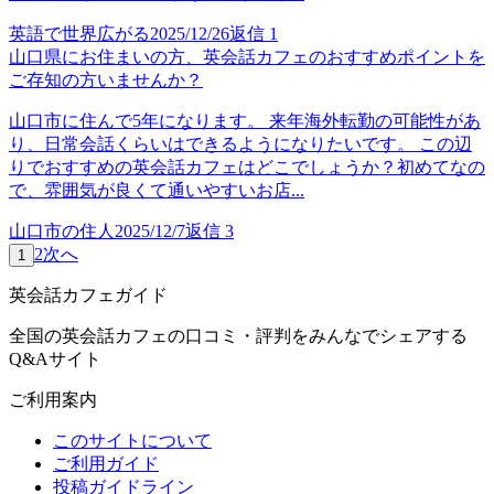
英語で世界広がる
2025/12/26
返信
1
山口県にお住まいの方、英会話カフェのおすすめポイントを
ご存知の方いませんか？
山口市に住んで5年になります。 来年海外転勤の可能性があ
り、日常会話くらいはできるようになりたいです。 この辺
りでおすすめの英会話カフェはどこでしょうか？初めてなの
で、雰囲気が良くて通いやすいお店...
山口市の住人
2025/12/7
返信
3
2
次へ
1
英会話カフェガイド
全国の英会話カフェの口コミ・評判をみんなでシェアする
Q&Aサイト
ご利用案内
このサイトについて
ご利用ガイド
投稿ガイドライン