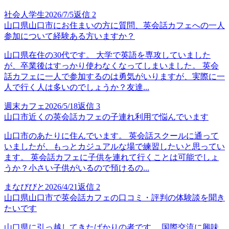
社会人学生
2026/7/5
返信
2
山口県山口市にお住まいの方に質問、英会話カフェへの一人
参加について経験ある方いますか？
山口県在住の30代です。 大学で英語を専攻していました
が、卒業後はすっかり使わなくなってしまいました。 英会
話カフェに一人で参加するのは勇気がいりますが、実際に一
人で行く人は多いのでしょうか？友達...
週末カフェ
2026/5/18
返信
3
山口市近くの英会話カフェの子連れ利用で悩んでいます
山口市のあたりに住んでいます。 英会話スクールに通って
いましたが、もっとカジュアルな場で練習したいと思ってい
ます。 英会話カフェに子供を連れて行くことは可能でしょ
うか？小さい子供がいるので預けるの...
まなびびと
2026/4/21
返信
2
山口県山口市で英会話カフェの口コミ・評判の体験談を聞き
たいです
山口県に引っ越してきたばかりの者です。 国際交流に興味