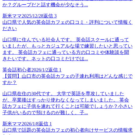
か？グループだと話す機会が少なそう...
新米ママ
2025/12/28
返信
3
山口県で人気の英会話カフェの口コミ・評判について情報く
ださい
山口県に住んでいる社会人です。 英会話スクールに通って
いましたが、もっとカジュアルな場で練習したいと思ってい
ます。 英会話カフェに通っている方の口コミや体験談を聞
きたいです。ネットの口コミだけでは...
英会話初心者
2026/1/2
返信
1
【質問】山口市の英会話カフェの子連れ利用はどんな感じで
すか？
山口県在住の30代です。 大学で英語を専攻していました
が、卒業後はすっかり使わなくなってしまいました。 英会
話カフェに子供を連れて行くことは可能でしょうか？小さい
子供がいるので預けるのが難しく、子...
新米ママ
2026/1/8
返信
1
山口県で話題の英会話カフェの初心者向けサービスの情報求