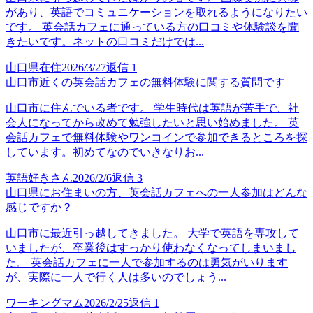
があり、英語でコミュニケーションを取れるようになりたい
です。 英会話カフェに通っている方の口コミや体験談を聞
きたいです。ネットの口コミだけでは...
山口県在住
2026/3/27
返信
1
山口市近くの英会話カフェの無料体験に関する質問です
山口市に住んでいる者です。 学生時代は英語が苦手で、社
会人になってから改めて勉強したいと思い始めました。 英
会話カフェで無料体験やワンコインで参加できるところを探
しています。初めてなのでいきなりお...
英語好きさん
2026/2/6
返信
3
山口県にお住まいの方、英会話カフェへの一人参加はどんな
感じですか？
山口市に最近引っ越してきました。 大学で英語を専攻して
いましたが、卒業後はすっかり使わなくなってしまいまし
た。 英会話カフェに一人で参加するのは勇気がいります
が、実際に一人で行く人は多いのでしょう...
ワーキングマム
2026/2/25
返信
1