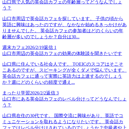
山口県で人気の英会話カフェの年齢層ってどうなんでしょ
う？
山口市周辺で英会話カフェを探しています。 子供の頃から
英語に興味はあったのですが、なかなか始めるきっかけがあ
りませんでした。 英会話カフェの参加者はどのくらいの年
齢層が多いのでしょうか？自分は30...
週末カフェ
2026/2/19
返信
1
山口市周辺の英会話カフェの効果の体験談を聞きたいです
山口県に住んでいる社会人です。 TOEICのスコアはそこそ
こあるのですが、スピーキングが全くダメで悩んでいます。
英会話カフェに通って実際に英語力は上達するのでしょう
か？週にどのくらいの頻度で通え...
まったり学習
2026/2/2
返信
3
山口市にある英会話カフェのレベル分けってどうなんでしょ
う？
山口県在住の30代です。 国際交流に興味があり、英語でコ
ミュニケーションを取れるようになりたいです。 英会話カ
フェではレベル分けはされているのでしょうか？中級者や上