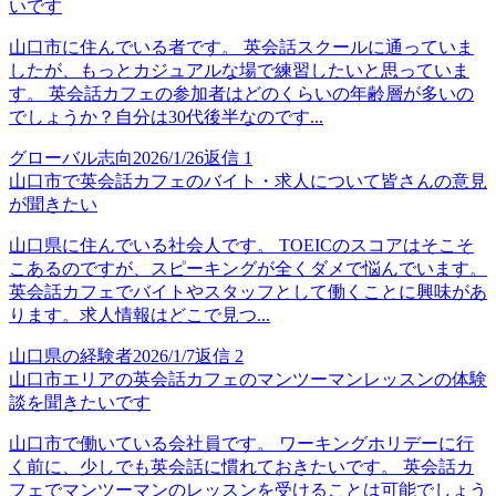
いです
山口市に住んでいる者です。 英会話スクールに通っていま
したが、もっとカジュアルな場で練習したいと思っていま
す。 英会話カフェの参加者はどのくらいの年齢層が多いの
でしょうか？自分は30代後半なのです...
グローバル志向
2026/1/26
返信
1
山口市で英会話カフェのバイト・求人について皆さんの意見
が聞きたい
山口県に住んでいる社会人です。 TOEICのスコアはそこそ
こあるのですが、スピーキングが全くダメで悩んでいます。
英会話カフェでバイトやスタッフとして働くことに興味があ
ります。求人情報はどこで見つ...
山口県の経験者
2026/1/7
返信
2
山口市エリアの英会話カフェのマンツーマンレッスンの体験
談を聞きたいです
山口市で働いている会社員です。 ワーキングホリデーに行
く前に、少しでも英会話に慣れておきたいです。 英会話カ
フェでマンツーマンのレッスンを受けることは可能でしょう