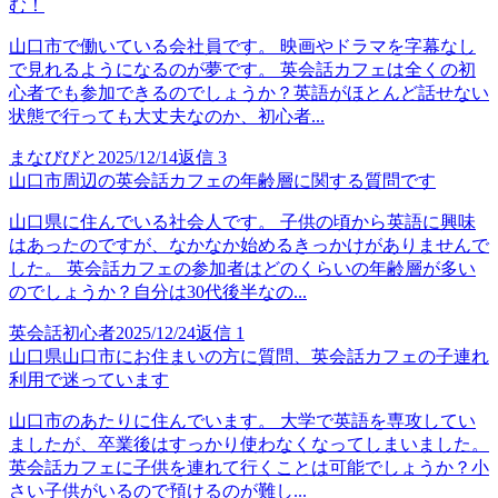
む！
山口市で働いている会社員です。 映画やドラマを字幕なし
で見れるようになるのが夢です。 英会話カフェは全くの初
心者でも参加できるのでしょうか？英語がほとんど話せない
状態で行っても大丈夫なのか、初心者...
まなびびと
2025/12/14
返信
3
山口市周辺の英会話カフェの年齢層に関する質問です
山口県に住んでいる社会人です。 子供の頃から英語に興味
はあったのですが、なかなか始めるきっかけがありませんで
した。 英会話カフェの参加者はどのくらいの年齢層が多い
のでしょうか？自分は30代後半なの...
英会話初心者
2025/12/24
返信
1
山口県山口市にお住まいの方に質問、英会話カフェの子連れ
利用で迷っています
山口市のあたりに住んでいます。 大学で英語を専攻してい
ましたが、卒業後はすっかり使わなくなってしまいました。
英会話カフェに子供を連れて行くことは可能でしょうか？小
さい子供がいるので預けるのが難し...