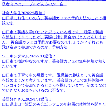
級者向けのテーブルがあるのか、自...
社会人学生
2026/2/6
返信
2
山口県にお住まいの方、英会話カフェの予約方法のことで相
談です
山口市で英語を学びたいと思っている者です。 独学で英語
を勉強してきましたが、実際に話す機会がほとんどありませ
ん。 英会話カフェは予約が必要なのでしょうか？それとも
飛び込みで参加できるのか、予約方法...
ワーキングマム
2026/2/11
返信
2
山口市で検討中なのですが、英会話カフェの無料体験が知り
たいです
山口市で子育て中の母親です。 退職後の趣味として英会話
を始めようかと考えています。 英会話カフェで無料体験や
ワンコインで参加できるところを探しています。初めてなの
でいきなりお金をかけるのは不安で、...
英語好きさん
2026/1/31
返信
1
山口県山口市近辺の英会話カフェの年齢層の体験談を聞きた