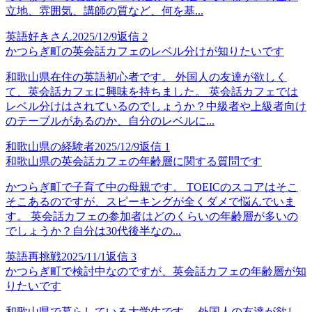
立地、雰囲気、講師の質など、何を基...
英語好きさん
2025/12/9
返信
2
かつらぎ町の英会話カフェのレベル分けが知りたいです
和歌山県在住の英語初心者です。 外国人の友達が欲しく
て、英会話カフェに興味を持ちました。 英会話カフェでは
レベル分けはされているのでしょうか？中級者や上級者向け
のテーブルがあるのか、自分のレベルに...
和歌山県の経験者
2025/12/9
返信
1
和歌山県の英会話カフェの年齢層に関する質問です
かつらぎ町で子育て中の母親です。 TOEICのスコアはそこ
そこあるのですが、スピーキングが全くダメで悩んでいま
す。 英会話カフェの参加者はどのくらいの年齢層が多いの
でしょうか？自分は30代後半なの...
英語再挑戦
2025/11/1
返信
3
かつらぎ町で検討中なのですが、英会話カフェの年齢層が知
りたいです
和歌山県で暮らしている大学生です。 外国人の友達が欲し