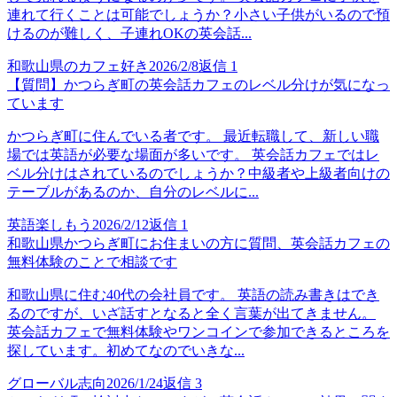
連れて行くことは可能でしょうか？小さい子供がいるので預
けるのが難しく、子連れOKの英会話...
和歌山県のカフェ好き
2026/2/8
返信
1
【質問】かつらぎ町の英会話カフェのレベル分けが気になっ
ています
かつらぎ町に住んでいる者です。 最近転職して、新しい職
場では英語が必要な場面が多いです。 英会話カフェではレ
ベル分けはされているのでしょうか？中級者や上級者向けの
テーブルがあるのか、自分のレベルに...
英語楽しもう
2026/2/12
返信
1
和歌山県かつらぎ町にお住まいの方に質問、英会話カフェの
無料体験のことで相談です
和歌山県に住む40代の会社員です。 英語の読み書きはでき
るのですが、いざ話すとなると全く言葉が出てきません。
英会話カフェで無料体験やワンコインで参加できるところを
探しています。初めてなのでいきな...
グローバル志向
2026/1/24
返信
3