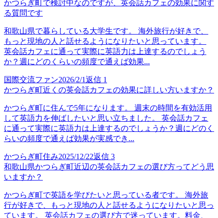
かつらぎ町で検討中なのですが、英会話カフェの効果に関す
る質問です
和歌山県で暮らしている大学生です。 海外旅行が好きで、
もっと現地の人と話せるようになりたいと思っています。
英会話カフェに通って実際に英語力は上達するのでしょう
か？週にどのくらいの頻度で通えば効果...
国際交流ファン
2026/2/1
返信
1
かつらぎ町近くの英会話カフェの効果に詳しい方いますか？
かつらぎ町に住んで5年になります。 週末の時間を有効活用
して英語力を伸ばしたいと思い立ちました。 英会話カフェ
に通って実際に英語力は上達するのでしょうか？週にどのく
らいの頻度で通えば効果が実感でき...
かつらぎ町住み
2025/12/22
返信
3
和歌山県かつらぎ町近辺の英会話カフェの選び方ってどう思
いますか？
かつらぎ町で英語を学びたいと思っている者です。 海外旅
行が好きで、もっと現地の人と話せるようになりたいと思っ
ています。 英会話カフェの選び方で迷っています。料金、