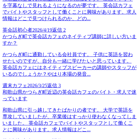
を字幕なしで見れるようになるのが夢です。 英会話カフェ
でバイトやスタッフとして働くことに興味があります。求人
情報はどこで見つけられるのか、どの...
英会話初心者
2026/4/19
返信
2
かつらぎ町で英会話カフェのネイティブ講師に詳しい方いま
すか？
かつらぎ町に通勤している会社員です。 子供に英語を習わ
せたいのですが、自分も一緒に学びたいと思っています。
英会話カフェにはネイティブスピーカーの講師やスタッフが
いるのでしょうか？やはり本場の発音...
週末カフェ
2026/3/25
返信
3
和歌山県かつらぎ町近辺の英会話カフェのバイト・求人で迷
っています
和歌山県に引っ越してきたばかりの者です。 大学で英語を
専攻していましたが、卒業後はすっかり使わなくなってしま
いました。 英会話カフェでバイトやスタッフとして働くこ
とに興味があります。求人情報はどこ...