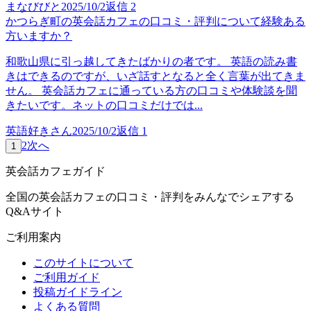
まなびびと
2025/10/2
返信
2
かつらぎ町の英会話カフェの口コミ・評判について経験ある
方いますか？
和歌山県に引っ越してきたばかりの者です。 英語の読み書
きはできるのですが、いざ話すとなると全く言葉が出てきま
せん。 英会話カフェに通っている方の口コミや体験談を聞
きたいです。ネットの口コミだけでは...
英語好きさん
2025/10/2
返信
1
2
次へ
1
英会話カフェガイド
全国の英会話カフェの口コミ・評判をみんなでシェアする
Q&Aサイト
ご利用案内
このサイトについて
ご利用ガイド
投稿ガイドライン
よくある質問