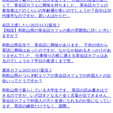
くて、英会話カフェに興味を持ちました。 英会話カフェの
参加者はどのくらいの年齢層が多いのでしょうか？自分は30
代後半なのですが、若い人ばかりだ...
会話上達したい
2025/11/12
返信
2
【相談】和歌山県の英会話カフェの夜の雰囲気に詳しい方い
ますか？
和歌山県在住で、英会話に興味があります。 子供の頃から
英語に興味はあったのですが、なかなか始めるきっかけがあ
りませんでした。 仕事帰りの夜に通える英会話カフェはあ
るのでしょうか？平日の夜遅くまで営...
週末カフェ
2025/10/17
返信
2
和歌山県かつらぎ町エリアの英会話カフェでの外国人との出
会いってどうですか？
和歌山県で暮らしている大学生です。 英語の読み書きはで
きるのですが、いざ話すとなると全く言葉が出てきません。
英会話カフェで外国人の方と友達になれるのか気になってい
ます。英語の練習だけでなく、国際...