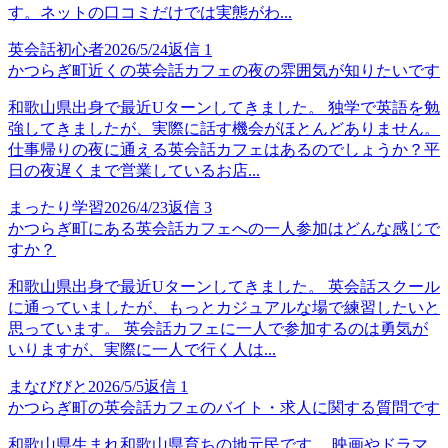
す。ネットの口コミだけでは実態がわ...
英会話初心者
2026/5/24
返信
1
かつらぎ町近くの英会話カフェの夜の雰囲気が知りたいです
和歌山県出身で最近Uターンしてきました。 独学で英語を勉
強してきましたが、実際に話す機会がほとんどありません。
仕事帰りの夜に通える英会話カフェはあるのでしょうか？平
日の夜遅くまで営業しているお店...
まったり学習
2026/4/23
返信
3
かつらぎ町にある英会話カフェへの一人参加はどんな感じで
すか？
和歌山県出身で最近Uターンしてきました。 英会話スクール
に通っていましたが、もっとカジュアルな場で練習したいと
思っています。 英会話カフェに一人で参加するのは勇気が
いりますが、実際に一人で行く人は...
まなびびと
2026/5/5
返信
1
かつらぎ町の英会話カフェのバイト・求人に関する質問です
和歌山県生まれ和歌山県育ちの地元民です。 映画やドラマ