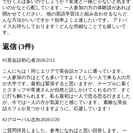
で行く人は多いのでしょうか？友達と一緒じゃないと気まず
いのかなと心配しています。一人参加の方の体験談があれば
聞かせてください。 他の英語学習法と組み合わせるならど
んな方法がいいですか？効率よく上達したいです。 アドバ
イスお待ちしております！どんな些細なことでも嬉しいで
す。
返信 (
3
件)
#
1
英会話初心者
2026/2/12
こんにちは！同じエリアで英会話カフェに通っています。
一人参加の方はとても多いですよ！むしろ一人で来る人の方
が大半です。最初は緊張すると思いますが、テーブルに着く
とスタッフや常連さんが自然と話しかけてくれるので、すぐ
に打ち解けられます。私も最初は一人で恐る恐る行きました
が、今では一人の方が気楽だと感じています。 素敵な英会
話カフェが見つかりますように。応援しています！
#
2
グローバル志向
2026/2/20
ご質問拝見しました。参考になればと思い回答します。 一