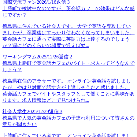
国際交流ファン
2026/1/16
返信
3
上勝町で検討中なのですが、英会話カフェの効果はどんな感
じですか？
徳島県に住んでいる社会人です。 大学で英語を専攻してい
ましたが、卒業後はすっかり使わなくなってしまいました。
英会話カフェに通って実際に英語力は上達するのでしょう
か？週にどのくらいの頻度で通えば効...
ワーキングマム
2025/12/26
返信
2
徳島県上勝町で英会話カフェのバイト・求人ってどうなんで
しょう？
徳島県在住のアラサーです。 オンライン英会話を試しまし
たが、やはり対面で話す方が上達しそうだと感じました。
英会話カフェでバイトやスタッフとして働くことに興味があ
ります。求人情報はどこで見つけられ...
社会人学生
2025/12/29
返信
3
徳島県で人気の英会話カフェの子連れ利用について皆さんの
意見が聞きたい
上勝町に住んでいる者です。 オンライン英会話を試しまし