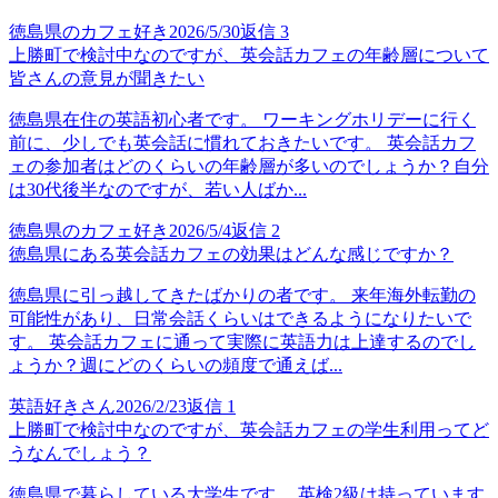
徳島県のカフェ好き
2026/5/30
返信
3
上勝町で検討中なのですが、英会話カフェの年齢層について
皆さんの意見が聞きたい
徳島県在住の英語初心者です。 ワーキングホリデーに行く
前に、少しでも英会話に慣れておきたいです。 英会話カフ
ェの参加者はどのくらいの年齢層が多いのでしょうか？自分
は30代後半なのですが、若い人ばか...
徳島県のカフェ好き
2026/5/4
返信
2
徳島県にある英会話カフェの効果はどんな感じですか？
徳島県に引っ越してきたばかりの者です。 来年海外転勤の
可能性があり、日常会話くらいはできるようになりたいで
す。 英会話カフェに通って実際に英語力は上達するのでし
ょうか？週にどのくらいの頻度で通えば...
英語好きさん
2026/2/23
返信
1
上勝町で検討中なのですが、英会話カフェの学生利用ってど
うなんでしょう？
徳島県で暮らしている大学生です。 英検2級は持っています