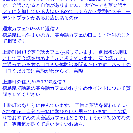
が、会話となると自信がありません。 大学生でも英会話カ
フェに参加している人はいるのでしょうか？学割やスチュー
デントプランがあるお店はあるのか...
週末カフェ
2026/2/11
返信
2
徳島県にお住まいの方、英会話カフェの口コミ・評判のこと
で相談です
上勝町周辺で英会話カフェを探しています。 退職後の趣味
として英会話を始めようかと考えています。 英会話カフェ
に通っている方の口コミや体験談を聞きたいです。ネットの
口コミだけでは実態がわからず、実際...
上勝町の住人
2025/12/30
返信
3
徳島県で話題の英会話カフェのおすすめポイントについて質
問させてください
上勝町のあたりに住んでいます。 子供に英語を習わせたい
のですが、自分も一緒に学びたいと思っています。 この辺
りでおすすめの英会話カフェはどこでしょうか？初めてなの
で、雰囲気が良くて通いやすいお店を...