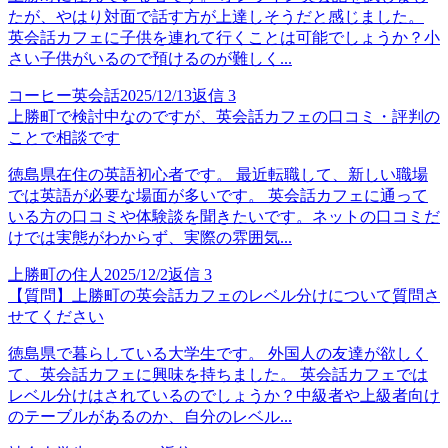
たが、やはり対面で話す方が上達しそうだと感じました。
英会話カフェに子供を連れて行くことは可能でしょうか？小
さい子供がいるので預けるのが難しく...
コーヒー英会話
2025/12/13
返信
3
上勝町で検討中なのですが、英会話カフェの口コミ・評判の
ことで相談です
徳島県在住の英語初心者です。 最近転職して、新しい職場
では英語が必要な場面が多いです。 英会話カフェに通って
いる方の口コミや体験談を聞きたいです。ネットの口コミだ
けでは実態がわからず、実際の雰囲気...
上勝町の住人
2025/12/2
返信
3
【質問】上勝町の英会話カフェのレベル分けについて質問さ
せてください
徳島県で暮らしている大学生です。 外国人の友達が欲しく
て、英会話カフェに興味を持ちました。 英会話カフェでは
レベル分けはされているのでしょうか？中級者や上級者向け
のテーブルがあるのか、自分のレベル...