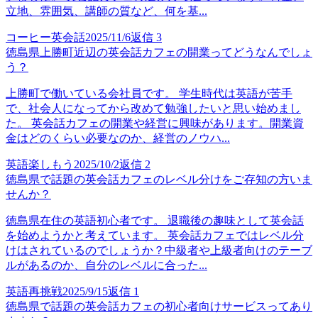
立地、雰囲気、講師の質など、何を基...
コーヒー英会話
2025/11/6
返信
3
徳島県上勝町近辺の英会話カフェの開業ってどうなんでしょ
う？
上勝町で働いている会社員です。 学生時代は英語が苦手
で、社会人になってから改めて勉強したいと思い始めまし
た。 英会話カフェの開業や経営に興味があります。開業資
金はどのくらい必要なのか、経営のノウハ...
英語楽しもう
2025/10/2
返信
2
徳島県で話題の英会話カフェのレベル分けをご存知の方いま
せんか？
徳島県在住の英語初心者です。 退職後の趣味として英会話
を始めようかと考えています。 英会話カフェではレベル分
けはされているのでしょうか？中級者や上級者向けのテーブ
ルがあるのか、自分のレベルに合った...
英語再挑戦
2025/9/15
返信
1
徳島県で話題の英会話カフェの初心者向けサービスってあり