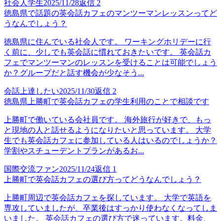
社会人学生
2025/11/28
返信
2
徳島県で話題の英会話カフェのマンツーマンレッスンってど
うなんでしょう？
徳島県に住んでいる社会人です。 ワーキングホリデーに行
く前に、少しでも英会話に慣れておきたいです。 英会話カ
フェでマンツーマンのレッスンを受けることは可能でしょう
か？グループだと話す機会が少なそう...
会話上達したい
2025/11/30
返信
2
徳島県上勝町で英会話カフェの学生利用のことで相談です
上勝町で働いている会社員です。 海外旅行が好きで、もっ
と現地の人と話せるようになりたいと思っています。 大学
生でも英会話カフェに参加している人はいるのでしょうか？
学割やスチューデントプランがあるお...
国際交流ファン
2025/11/24
返信
1
上勝町で英会話カフェの選び方ってどうなんでしょう？
上勝町周辺で英会話カフェを探しています。 大学で英語を
専攻していましたが、卒業後はすっかり使わなくなってしま
いました。 英会話カフェの選び方で迷っています。料金、