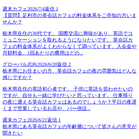
週末カフェ
2026/7/4
返信
1
【質問】足利市の英会話カフェの料金体系をご存知の方いま
せんか？
栃木県在住の30代です。 国際交流に興味があり、英語でコ
ミュニケーションを取れるようになりたいです。 英会話カ
フェの料金体系がよくわからなくて調べています。入会金や
月額料金、1回あたりの費用はどの...
グローバル志向
2026/6/20
返信
2
栃木県にお住まいの方、英会話カフェの夜の雰囲気はどんな
感じですか？
栃木県在住の英語初心者です。 子供に英語を習わせたいの
ですが、自分も一緒に学びたいと思っています。 仕事帰り
の夜に通える英会話カフェはあるのでしょうか？平日の夜遅
くまで営業しているお店や、バー併設...
週末カフェ
2026/6/21
返信
1
栃木県にある英会話カフェの年齢層について皆さんの意見が
聞きたい