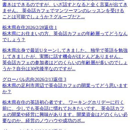
書きはできるのですが、いざ話すとなると全く言葉が出てき
ません。 英会話カフェでマンツーマンのレッスンを受ける
ことは可能でしょうか？グループだと...
栃木県在住
2026/2/28
返信
1
栃木県にお住まいの方、英会話カフェの年齢層ってどうなん
でしょう？
栃木県出身で最近Uターンしてきました。 独学で英語を勉強
してきましたが、実際に話す機会がほとんどありません。
英会話カフェの参加者はどのくらいの年齢層が多いのでしょ
うか？自分は30代後半なのですが...
グローバル志向
2026/2/13
返信
3
栃木県の足利市周辺で英会話カフェの開業ってどう思います
か？
栃木県在住の英語初心者です。 ワーキングホリデーに行く
前に、少しでも英会話に慣れておきたいです。 英会話カフ
ェの開業や経営に興味があります。開業資金はどのくらい必
要なのか、経営のノウハウや成功のポ...