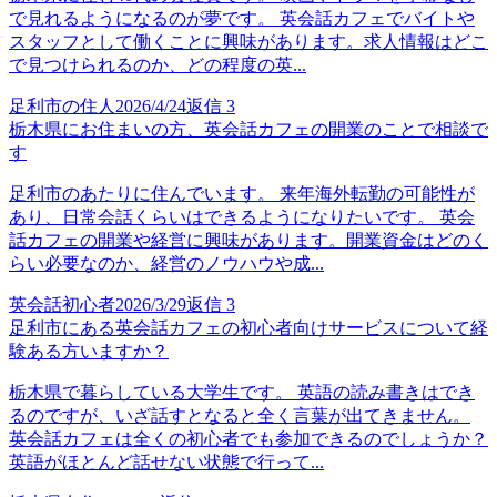
で見れるようになるのが夢です。 英会話カフェでバイトや
スタッフとして働くことに興味があります。求人情報はどこ
で見つけられるのか、どの程度の英...
足利市の住人
2026/4/24
返信
3
栃木県にお住まいの方、英会話カフェの開業のことで相談で
す
足利市のあたりに住んでいます。 来年海外転勤の可能性が
あり、日常会話くらいはできるようになりたいです。 英会
話カフェの開業や経営に興味があります。開業資金はどのく
らい必要なのか、経営のノウハウや成...
英会話初心者
2026/3/29
返信
3
足利市にある英会話カフェの初心者向けサービスについて経
験ある方いますか？
栃木県で暮らしている大学生です。 英語の読み書きはでき
るのですが、いざ話すとなると全く言葉が出てきません。
英会話カフェは全くの初心者でも参加できるのでしょうか？
英語がほとんど話せない状態で行って...