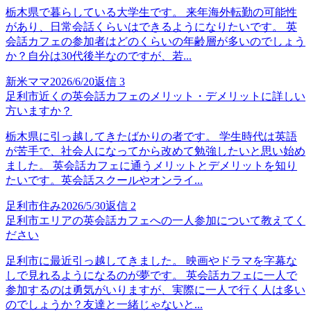
栃木県で暮らしている大学生です。 来年海外転勤の可能性
があり、日常会話くらいはできるようになりたいです。 英
会話カフェの参加者はどのくらいの年齢層が多いのでしょう
か？自分は30代後半なのですが、若...
新米ママ
2026/6/20
返信
3
足利市近くの英会話カフェのメリット・デメリットに詳しい
方いますか？
栃木県に引っ越してきたばかりの者です。 学生時代は英語
が苦手で、社会人になってから改めて勉強したいと思い始め
ました。 英会話カフェに通うメリットとデメリットを知り
たいです。英会話スクールやオンライ...
足利市住み
2026/5/30
返信
2
足利市エリアの英会話カフェへの一人参加について教えてく
ださい
足利市に最近引っ越してきました。 映画やドラマを字幕な
しで見れるようになるのが夢です。 英会話カフェに一人で
参加するのは勇気がいりますが、実際に一人で行く人は多い
のでしょうか？友達と一緒じゃないと...