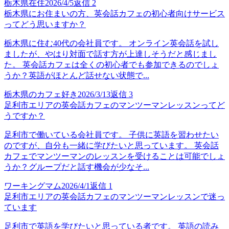
栃木県在住
2026/4/5
返信
2
栃木県にお住まいの方、英会話カフェの初心者向けサービス
ってどう思いますか？
栃木県に住む40代の会社員です。 オンライン英会話を試し
ましたが、やはり対面で話す方が上達しそうだと感じまし
た。 英会話カフェは全くの初心者でも参加できるのでしょ
うか？英語がほとんど話せない状態で...
栃木県のカフェ好き
2026/3/13
返信
3
足利市エリアの英会話カフェのマンツーマンレッスンってど
うですか？
足利市で働いている会社員です。 子供に英語を習わせたい
のですが、自分も一緒に学びたいと思っています。 英会話
カフェでマンツーマンのレッスンを受けることは可能でしょ
うか？グループだと話す機会が少なそ...
ワーキングマム
2026/4/1
返信
1
足利市エリアの英会話カフェのマンツーマンレッスンで迷っ
ています
足利市で英語を学びたいと思っている者です。 英語の読み