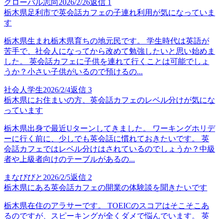
グローバル志向
2026/2/26
返信
1
栃木県足利市で英会話カフェの子連れ利用が気になっていま
す
栃木県生まれ栃木県育ちの地元民です。 学生時代は英語が
苦手で、社会人になってから改めて勉強したいと思い始めま
した。 英会話カフェに子供を連れて行くことは可能でしょ
うか？小さい子供がいるので預けるの...
社会人学生
2026/2/4
返信
3
栃木県にお住まいの方、英会話カフェのレベル分けが気にな
っています
栃木県出身で最近Uターンしてきました。 ワーキングホリデ
ーに行く前に、少しでも英会話に慣れておきたいです。 英
会話カフェではレベル分けはされているのでしょうか？中級
者や上級者向けのテーブルがあるの...
まなびびと
2026/2/5
返信
2
栃木県にある英会話カフェの開業の体験談を聞きたいです
栃木県在住のアラサーです。 TOEICのスコアはそこそこあ
るのですが、スピーキングが全くダメで悩んでいます。 英