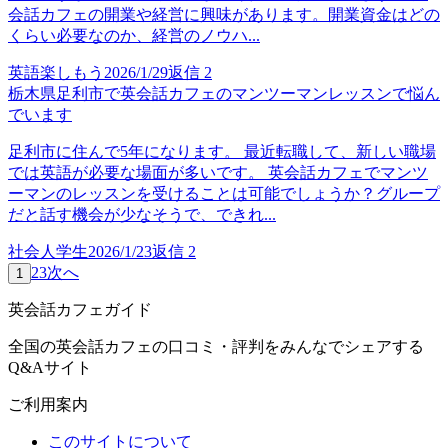
会話カフェの開業や経営に興味があります。開業資金はどの
くらい必要なのか、経営のノウハ...
英語楽しもう
2026/1/29
返信
2
栃木県足利市で英会話カフェのマンツーマンレッスンで悩ん
でいます
足利市に住んで5年になります。 最近転職して、新しい職場
では英語が必要な場面が多いです。 英会話カフェでマンツ
ーマンのレッスンを受けることは可能でしょうか？グループ
だと話す機会が少なそうで、できれ...
社会人学生
2026/1/23
返信
2
2
3
次へ
1
英会話カフェガイド
全国の英会話カフェの口コミ・評判をみんなでシェアする
Q&Aサイト
ご利用案内
このサイトについて