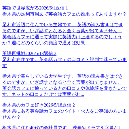
英語で世界広がる
2026/6/1
返信
1
栃木県の足利市周辺で英会話カフェの効果ってありますか？
足利市近辺に住んでいる主婦です。 英語の読み書きはでき
るのですが、いざ話すとなると全く言葉が出てきません。
英会話カフェに通って実際に英語力は上達するのでしょう
か？週にどのくらいの頻度で通えば効果...
英語再挑戦
2026/5/18
返信
2
足利市在住です。英会話カフェの口コミ・評判で迷っていま
す
栃木県で暮らしている大学生です。 英語の読み書きはでき
るのですが、いざ話すとなると全く言葉が出てきません。
英会話カフェに通っている方の口コミや体験談を聞きたいで
す。ネットの口コミだけでは実態がわ...
栃木県のカフェ好き
2026/5/18
返信
2
栃木県にある英会話カフェのバイト・求人をご存知の方いま
せんか？
栃木県に住む40代の会社員です。 映画やドラマを字幕なし