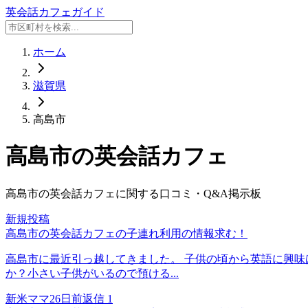
英会話カフェガイド
ホーム
滋賀県
高島市
高島市
の英会話カフェ
高島市
の英会話カフェに関する口コミ・Q&A掲示板
新規投稿
高島市の英会話カフェの子連れ利用の情報求む！
高島市に最近引っ越してきました。 子供の頃から英語に興味
か？小さい子供がいるので預ける...
新米ママ
26日前
返信
1