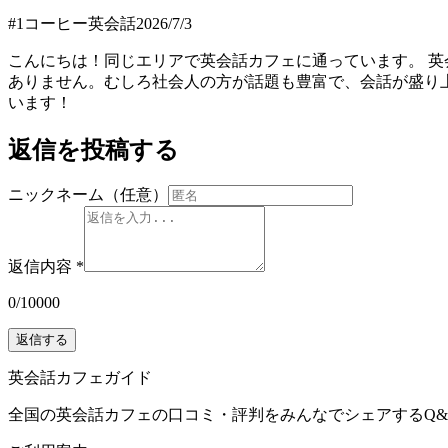
#
1
コーヒー英会話
2026/7/3
こんにちは！同じエリアで英会話カフェに通っています。 英
ありません。むしろ社会人の方が話題も豊富で、会話が盛り
います！
返信を投稿する
ニックネーム（任意）
返信内容
*
0
/
10000
返信する
英会話カフェガイド
全国の英会話カフェの口コミ・評判をみんなでシェアするQ&