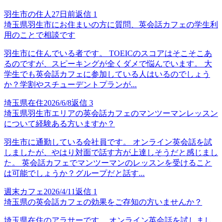
羽生市の住人
27日前
返信
1
埼玉県羽生市にお住まいの方に質問、英会話カフェの学生利
用のことで相談です
羽生市に住んでいる者です。 TOEICのスコアはそこそこあ
るのですが、スピーキングが全くダメで悩んでいます。 大
学生でも英会話カフェに参加している人はいるのでしょう
か？学割やスチューデントプランが...
埼玉県在住
2026/6/8
返信
3
埼玉県羽生市エリアの英会話カフェのマンツーマンレッスン
について経験ある方いますか？
羽生市に通勤している会社員です。 オンライン英会話を試
しましたが、やはり対面で話す方が上達しそうだと感じまし
た。 英会話カフェでマンツーマンのレッスンを受けること
は可能でしょうか？グループだと話す...
週末カフェ
2026/4/11
返信
1
埼玉県の英会話カフェの効果をご存知の方いませんか？
埼玉県在住のアラサーです。 オンライン英会話を試しまし