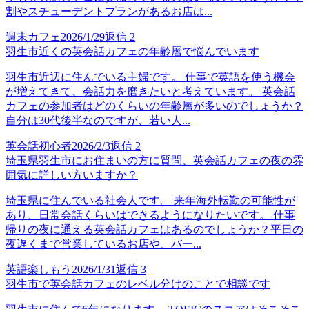
割やスチューデントプランがあるお店は...
週末カフェ
2026/1/29
返信
2
羽生市近くの英会話カフェの年齢層で悩んでいます
羽生市近辺に住んでいる主婦です。 仕事で英語を使う機会
が増えてきて、会話力を磨きたいと考えています。 英会話
カフェの参加者はどのくらいの年齢層が多いのでしょうか？
自分は30代後半なのですが、若い人...
英会話初心者
2026/2/3
返信
2
埼玉県羽生市にお住まいの方に質問、英会話カフェの夜の雰
囲気に詳しい方いますか？
埼玉県に住んでいる社会人です。 来年海外転勤の可能性が
あり、日常会話くらいはできるようになりたいです。 仕事
帰りの夜に通える英会話カフェはあるのでしょうか？平日の
夜遅くまで営業しているお店や、バー...
英語楽しもう
2026/1/31
返信
3
羽生市で英会話カフェのレベル分けのことで相談です