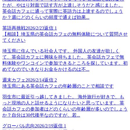
たが、やはり対面で話す方が上達しそうだと感じました。
英会話カフェに通って実際に英語力は上達するのでしょう
か？週にどのくらいの頻度で通えば効果...
英語再挑戦
2026/2/23
返信
1
【相談】埼玉県の英会話カフェの無料体験について質問させ
てください
埼玉県に住んでいる社会人です。 外国人の友達が欲しく
て、英会話カフェに興味を持ちました。 英会話カフェで無
料体験やワンコインで参加できるところを探しています。初
めてなのでいきなりお金をかけるのは不...
週末カフェ
2026/2/14
返信
2
埼玉県にある英会話カフェの年齢層のことで相談です
羽生市に最近引っ越してきました。 海外旅行が好きで、も
っと現地の人と話せるようになりたいと思っています。 英
会話カフェの参加者はどのくらいの年齢層が多いのでしょう
か？自分は30代後半なのですが、若...
グローバル志向
2026/2/19
返信
1