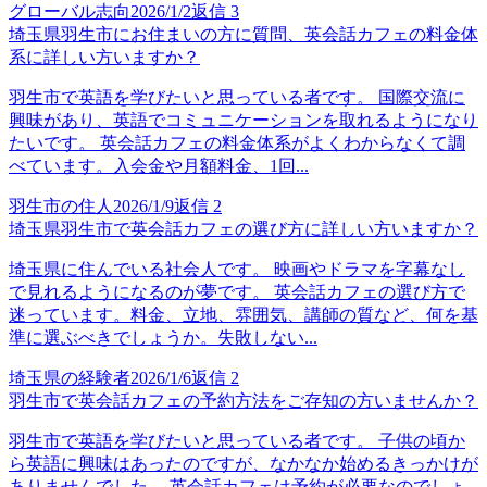
グローバル志向
2026/1/2
返信
3
埼玉県羽生市にお住まいの方に質問、英会話カフェの料金体
系に詳しい方いますか？
羽生市で英語を学びたいと思っている者です。 国際交流に
興味があり、英語でコミュニケーションを取れるようになり
たいです。 英会話カフェの料金体系がよくわからなくて調
べています。入会金や月額料金、1回...
羽生市の住人
2026/1/9
返信
2
埼玉県羽生市で英会話カフェの選び方に詳しい方いますか？
埼玉県に住んでいる社会人です。 映画やドラマを字幕なし
で見れるようになるのが夢です。 英会話カフェの選び方で
迷っています。料金、立地、雰囲気、講師の質など、何を基
準に選ぶべきでしょうか。失敗しない...
埼玉県の経験者
2026/1/6
返信
2
羽生市で英会話カフェの予約方法をご存知の方いませんか？
羽生市で英語を学びたいと思っている者です。 子供の頃か
ら英語に興味はあったのですが、なかなか始めるきっかけが
ありませんでした。 英会話カフェは予約が必要なのでしょ