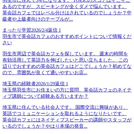
羽生市に住んで5年になります。 TOEICのスコアはそこそこ
あるのですが、スピーキングが全くダメで悩んでいます。
英会話カフェではレベル分けはされているのでしょうか？中
級者や上級者向けのテーブルが...
まったり学習
2026/2/4
返信
1
羽生市で英会話カフェのおすすめポイントについて情報くだ
さい
羽生市周辺で英会話カフェを探しています。 週末の時間を
有効活用して英語力を伸ばしたいと思い立ちました。 この
辺りでおすすめの英会話カフェはどこでしょうか？初めてな
ので、雰囲気が良くて通いやすいお店...
埼玉県の経験者
2026/1/29
返信
1
埼玉県羽生市にお住まいの方に質問、英会話カフェのネイテ
ィブ講師について経験ある方いますか？
埼玉県に住んでいる社会人です。 国際交流に興味があり、
英語でコミュニケーションを取れるようになりたいです。
英会話カフェにはネイティブスピーカーの講師やスタッフが
いるのでしょうか？やはり本場の発音...