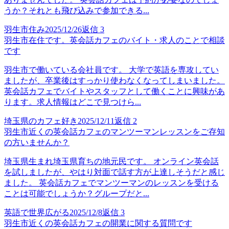
うか？それとも飛び込みで参加できる...
羽生市住み
2025/12/26
返信
3
羽生市在住です。英会話カフェのバイト・求人のことで相談
です
羽生市で働いている会社員です。 大学で英語を専攻してい
ましたが、卒業後はすっかり使わなくなってしまいました。
英会話カフェでバイトやスタッフとして働くことに興味があ
ります。求人情報はどこで見つけら...
埼玉県のカフェ好き
2025/12/11
返信
2
羽生市近くの英会話カフェのマンツーマンレッスンをご存知
の方いませんか？
埼玉県生まれ埼玉県育ちの地元民です。 オンライン英会話
を試しましたが、やはり対面で話す方が上達しそうだと感じ
ました。 英会話カフェでマンツーマンのレッスンを受ける
ことは可能でしょうか？グループだと...
英語で世界広がる
2025/12/8
返信
3
羽生市近くの英会話カフェの開業に関する質問です