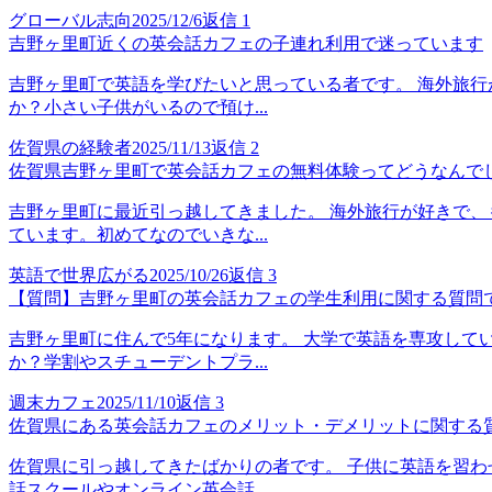
グローバル志向
2025/12/6
返信
1
吉野ヶ里町近くの英会話カフェの子連れ利用で迷っています
吉野ヶ里町で英語を学びたいと思っている者です。 海外旅行
か？小さい子供がいるので預け...
佐賀県の経験者
2025/11/13
返信
2
佐賀県吉野ヶ里町で英会話カフェの無料体験ってどうなんで
吉野ヶ里町に最近引っ越してきました。 海外旅行が好きで、
ています。初めてなのでいきな...
英語で世界広がる
2025/10/26
返信
3
【質問】吉野ヶ里町の英会話カフェの学生利用に関する質問
吉野ヶ里町に住んで5年になります。 大学で英語を専攻して
か？学割やスチューデントプラ...
週末カフェ
2025/11/10
返信
3
佐賀県にある英会話カフェのメリット・デメリットに関する
佐賀県に引っ越してきたばかりの者です。 子供に英語を習わ
話スクールやオンライン英会話...