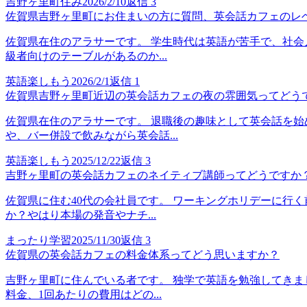
吉野ヶ里町住み
2026/2/10
返信
3
佐賀県吉野ヶ里町にお住まいの方に質問、英会話カフェのレ
佐賀県在住のアラサーです。 学生時代は英語が苦手で、社会
級者向けのテーブルがあるのか...
英語楽しもう
2026/2/1
返信
1
佐賀県吉野ヶ里町近辺の英会話カフェの夜の雰囲気ってどう
佐賀県在住のアラサーです。 退職後の趣味として英会話を始
や、バー併設で飲みながら英会話...
英語楽しもう
2025/12/22
返信
3
吉野ヶ里町の英会話カフェのネイティブ講師ってどうですか
佐賀県に住む40代の会社員です。 ワーキングホリデーに行
か？やはり本場の発音やナチ...
まったり学習
2025/11/30
返信
3
佐賀県の英会話カフェの料金体系ってどう思いますか？
吉野ヶ里町に住んでいる者です。 独学で英語を勉強してきま
料金、1回あたりの費用はどの...