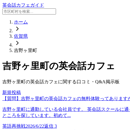
英会話カフェガイド
ホーム
佐賀県
吉野ヶ里町
吉野ヶ里町
の英会話カフェ
吉野ヶ里町
の英会話カフェに関する口コミ・Q&A掲示板
新規投稿
【質問】吉野ヶ里町の英会話カフェの無料体験ってあります
吉野ヶ里町に通勤している会社員です。 英会話スクールに通
ところを探しています。初めて...
英語再挑戦
2026/6/22
返信
3