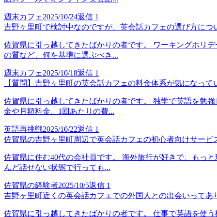
週末カフェ
2025/10/24
返信
1
吉野ヶ里町で検討中なのですが、英会話カフェの選び方につ
佐賀県に引っ越してきたばかりの者です。 ワーキングホリデ
の質など、何を基準に選ぶべき...
週末カフェ
2025/10/18
返信
1
【質問】吉野ヶ里町の英会話カフェの料金体系が気になって
佐賀県に引っ越してきたばかりの者です。 独学で英語を勉強
金や月額料金、1回あたりの費...
英語再挑戦
2025/10/22
返信
1
佐賀県の吉野ヶ里町周辺で英会話カフェの初心者向けサービ
佐賀県に住む40代の会社員です。 海外旅行が好きで、もっ
んど話せない状態で行っても...
佐賀県の経験者
2025/10/5
返信
1
吉野ヶ里町近くの英会話カフェでの外国人との出会いってあ
佐賀県に引っ越してきたばかりの者です。 仕事で英語を使う