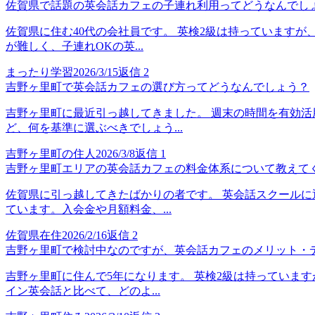
佐賀県で話題の英会話カフェの子連れ利用ってどうなんでし
佐賀県に住む40代の会社員です。 英検2級は持っています
が難しく、子連れOKの英...
まったり学習
2026/3/15
返信
2
吉野ヶ里町で英会話カフェの選び方ってどうなんでしょう？
吉野ヶ里町に最近引っ越してきました。 週末の時間を有効活
ど、何を基準に選ぶべきでしょう...
吉野ヶ里町の住人
2026/3/8
返信
1
吉野ヶ里町エリアの英会話カフェの料金体系について教えて
佐賀県に引っ越してきたばかりの者です。 英会話スクールに
ています。入会金や月額料金、...
佐賀県在住
2026/2/16
返信
2
吉野ヶ里町で検討中なのですが、英会話カフェのメリット・
吉野ヶ里町に住んで5年になります。 英検2級は持っていま
イン英会話と比べて、どのよ...