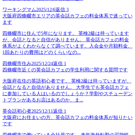
ワーキングマム
2025/12/6
返信
3
大阪府四條畷市エリアの英会話カフェの料金体系で迷ってい
ます
四條畷市に住んで5年になります。 英検2級は持っています
が、会話となると自信がありません。 英会話カフェの料金
体系がよくわからなくて調べています。入会金や月額料金、
1回あたりの費用はどのくらいなの...
四條畷市住み
2025/12/24
返信
1
四條畷市近くの英会話カフェの学生利用に関する質問です
大阪府在住の英語初心者です。 英検2級は持っていますが、
会話となると自信がありません。 大学生でも英会話カフェ
に参加している人はいるのでしょうか？学割やスチューデン
トプランがあるお店はあるのか、ま...
英会話初心者
2025/12/11
返信
1
大阪府にお住まいの方、英会話カフェの料金体系が知りたい
です
四條畷市で働いている会社員です。 来年海外転勤の可能性