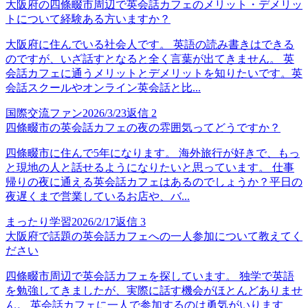
大阪府の四條畷市周辺で英会話カフェのメリット・デメリッ
トについて経験ある方いますか？
大阪府に住んでいる社会人です。 英語の読み書きはできる
のですが、いざ話すとなると全く言葉が出てきません。 英
会話カフェに通うメリットとデメリットを知りたいです。英
会話スクールやオンライン英会話と比...
国際交流ファン
2026/3/23
返信
2
四條畷市の英会話カフェの夜の雰囲気ってどうですか？
四條畷市に住んで5年になります。 海外旅行が好きで、もっ
と現地の人と話せるようになりたいと思っています。 仕事
帰りの夜に通える英会話カフェはあるのでしょうか？平日の
夜遅くまで営業しているお店や、バ...
まったり学習
2026/2/17
返信
3
大阪府で話題の英会話カフェへの一人参加について教えてく
ださい
四條畷市周辺で英会話カフェを探しています。 独学で英語
を勉強してきましたが、実際に話す機会がほとんどありませ
ん。 英会話カフェに一人で参加するのは勇気がいります