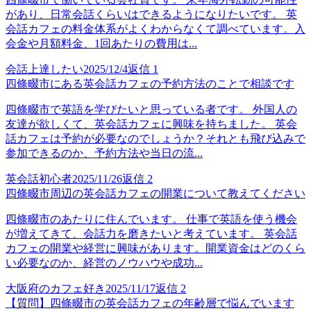
があり、日常会話くらいはできるようになりたいです。 英
会話カフェの料金体系がよくわからなくて調べています。入
会金や月額料金、1回あたりの費用は...
会話上達したい
2025/12/4
返信
1
四條畷市にある英会話カフェの予約方法のことで相談です
四條畷市で英語を学びたいと思っている者です。 外国人の
友達が欲しくて、英会話カフェに興味を持ちました。 英会
話カフェは予約が必要なのでしょうか？それとも飛び込みで
参加できるのか、予約方法や当日の流...
英会話初心者
2025/11/26
返信
2
四條畷市周辺の英会話カフェの開業について教えてください
四條畷市のあたりに住んでいます。 仕事で英語を使う機会
が増えてきて、会話力を磨きたいと考えています。 英会話
カフェの開業や経営に興味があります。開業資金はどのくら
い必要なのか、経営のノウハウや成功...
大阪府のカフェ好き
2025/11/17
返信
2
【質問】四條畷市の英会話カフェの年齢層で悩んでいます