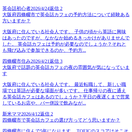
英会話初心者
2026/4/24
返信
2
大阪府四條畷市で英会話カフェの予約方法について経験ある
方いますか？
大阪府に住んでいる社会人です。 子供の頃から英語に興味
はあったのですが、なかなか始めるきっかけがありませんで
した。 英会話カフェは予約が必要なのでしょうか？それと
も飛び込みで参加できるのか、予約方...
四條畷市住み
2026/4/21
返信
3
大阪府で話題の英会話カフェの夜の雰囲気が気になっていま
す
大阪府に住んでいる社会人です。 最近転職して、新しい職
場では英語が必要な場面が多いです。 仕事帰りの夜に通え
る英会話カフェはあるのでしょうか？平日の夜遅くまで営業
しているお店や、バー併設で飲みなが...
新米ママ
2026/4/12
返信
2
四條畷市で英会話カフェの選び方ってどう思いますか？
四條畷市に住んで5年になります。 TOEICのスコアはそこそ