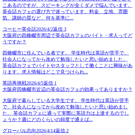
こあるのですが、スピーキングが全くダメで悩んでいます。
英会話カフェの選び方で迷っています。料金、立地、雰囲
気、講師の質など、何を基準に...
コーヒー英会話
2026/4/2
返信
3
大阪府の四條畷市周辺で英会話カフェのバイト・求人ってど
うですか？
四條畷市に住んでいる者です。 学生時代は英語が苦手で、
社会人になってから改めて勉強したいと思い始めました。
英会話カフェでバイトやスタッフとして働くことに興味があ
ります。求人情報はどこで見つけられ...
英語再挑戦
2026/4/5
返信
1
大阪府四條畷市近辺の英会話カフェの効果ってありますか？
大阪府で暮らしている大学生です。 学生時代は英語が苦手
で、社会人になってから改めて勉強したいと思い始めまし
た。 英会話カフェに通って実際に英語力は上達するのでし
ょうか？週にどのくらいの頻度で通えば...
グローバル志向
2026/4/14
返信
2