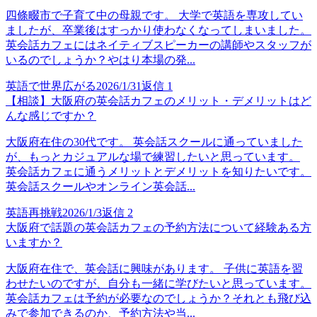
四條畷市で子育て中の母親です。 大学で英語を専攻してい
ましたが、卒業後はすっかり使わなくなってしまいました。
英会話カフェにはネイティブスピーカーの講師やスタッフが
いるのでしょうか？やはり本場の発...
英語で世界広がる
2026/1/31
返信
1
【相談】大阪府の英会話カフェのメリット・デメリットはど
んな感じですか？
大阪府在住の30代です。 英会話スクールに通っていました
が、もっとカジュアルな場で練習したいと思っています。
英会話カフェに通うメリットとデメリットを知りたいです。
英会話スクールやオンライン英会話...
英語再挑戦
2026/1/3
返信
2
大阪府で話題の英会話カフェの予約方法について経験ある方
いますか？
大阪府在住で、英会話に興味があります。 子供に英語を習
わせたいのですが、自分も一緒に学びたいと思っています。
英会話カフェは予約が必要なのでしょうか？それとも飛び込
みで参加できるのか、予約方法や当...