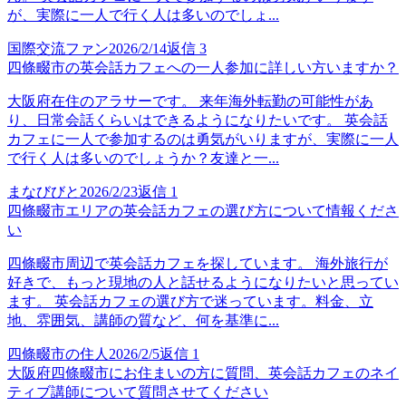
が、実際に一人で行く人は多いのでしょ...
国際交流ファン
2026/2/14
返信
3
四條畷市の英会話カフェへの一人参加に詳しい方いますか？
大阪府在住のアラサーです。 来年海外転勤の可能性があ
り、日常会話くらいはできるようになりたいです。 英会話
カフェに一人で参加するのは勇気がいりますが、実際に一人
で行く人は多いのでしょうか？友達と一...
まなびびと
2026/2/23
返信
1
四條畷市エリアの英会話カフェの選び方について情報くださ
い
四條畷市周辺で英会話カフェを探しています。 海外旅行が
好きで、もっと現地の人と話せるようになりたいと思ってい
ます。 英会話カフェの選び方で迷っています。料金、立
地、雰囲気、講師の質など、何を基準に...
四條畷市の住人
2026/2/5
返信
1
大阪府四條畷市にお住まいの方に質問、英会話カフェのネイ
ティブ講師について質問させてください