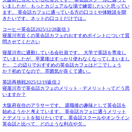
いましたが、もっとカジュアルな場で練習したいと思ってい
ます。 英会話カフェに通っている方の口コミや体験談を聞
きたいです。ネットの口コミだけでは...
コーヒー英会話
2025/12/28
返信
3
寝屋川市近くの英会話カフェのおすすめポイントについて質
問させてください
寝屋川市に通勤している会社員です。 大学で英語を専攻し
ていましたが、卒業後はすっかり使わなくなってしまいまし
た。 この辺りでおすすめの英会話カフェはどこでしょう
か？初めてなので、雰囲気が良くて通い...
英語再挑戦
2025/12/19
返信
2
寝屋川市で英会話カフェのメリット・デメリットってどう思
いますか？
大阪府在住のアラサーです。 退職後の趣味として英会話を
始めようかと考えています。 英会話カフェに通うメリット
とデメリットを知りたいです。英会話スクールやオンライン
英会話と比べて、どのような利点や欠...