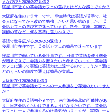
まなびびと
2026/2/27
返信
2
寝屋川市近くの英会話カフェの選び方はどんな感じですか？
大阪府在住のアラサーです。 学生時代は英語が苦手で、社
会人になってから改めて勉強したいと思い始めました。 英
会話カフェの選び方で迷っています。料金、立地、雰囲気、
講師の質など、何を基準に選ぶべきで...
英語で世界広がる
2026/2/24
返信
3
寝屋川市在住です。英会話カフェの効果で迷っています
寝屋川市で働いている会社員です。 仕事で英語を使う機会
が増えてきて、会話力を磨きたいと考えています。 英会話
カフェに通って実際に英語力は上達するのでしょうか？週に
どのくらいの頻度で通えば効果が実感...
大阪府在住
2026/2/8
返信
3
寝屋川市で英会話カフェへの一人参加をご存知の方いません
か？
大阪府在住の英語初心者です。 来年海外転勤の可能性があ
り、日常会話くらいはできるようになりたいです。 英会話
カフェに一人で参加するのは勇気がいりますが、実際に一人