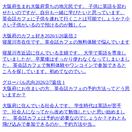
大阪府生まれ大阪府育ちの地元民です。 子供に英語を習わ
せたいのですが、自分も一緒に学びたいと思っています。
英会話カフェに子供を連れて行くことは可能でしょうか？小
さい子供がいるので預けるのが難しく...
大阪府のカフェ好き
2026/1/26
返信
2
寝屋川市在住です。英会話カフェの無料体験で悩んでいます
寝屋川市近辺に住んでいる主婦です。 大学で英語を専攻し
ていましたが、卒業後はすっかり使わなくなってしまいまし
た。 英会話カフェで無料体験やワンコインで参加できると
ころを探しています。初めてなのでい...
グローバル志向
2026/2/7
返信
1
大阪府にお住まいの方、英会話カフェの予約方法ってどう思
いますか？
大阪府に住んでいる社会人です。 学生時代は英語が苦手
で、社会人になってから改めて勉強したいと思い始めまし
た。 英会話カフェは予約が必要なのでしょうか？それとも
飛び込みで参加できるのか、予約方法や当...