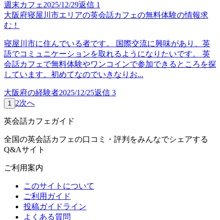
週末カフェ
2025/12/29
返信
1
大阪府寝屋川市エリアの英会話カフェの無料体験の情報求
む！
寝屋川市に住んでいる者です。 国際交流に興味があり、英
語でコミュニケーションを取れるようになりたいです。 英
会話カフェで無料体験やワンコインで参加できるところを探
しています。初めてなのでいきなりお...
大阪府の経験者
2025/12/25
返信
3
2
次へ
1
英会話カフェガイド
全国の英会話カフェの口コミ・評判をみんなでシェアする
Q&Aサイト
ご利用案内
このサイトについて
ご利用ガイド
投稿ガイドライン
よくある質問