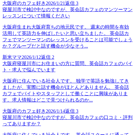
大阪府のカフェ好き
2026/1/21
返信
3
寝屋川市で検討中なのですが、英会話カフェのマンツーマン
レッスンについて情報ください
大阪府生まれ大阪府育ちの地元民です。 週末の時間を有効
活用して英語力を伸ばしたいと思い立ちました。 英会話カ
フェでマンツーマンのレッスンを受けることは可能でしょう
か？グループだと話す機会が少なそう...
新米ママ
2026/1/12
返信
2
大阪府寝屋川市にお住まいの方に質問、英会話カフェのバイ
ト・求人で悩んでいます
大阪府に住んでいる社会人です。 独学で英語を勉強してき
ましたが、実際に話す機会がほとんどありません。 英会話
カフェでバイトやスタッフとして働くことに興味がありま
す。求人情報はどこで見つけられるのか...
大阪府のカフェ好き
2026/1/14
返信
3
寝屋川市で検討中なのですが、英会話カフェの口コミ・評判
ってありますか？
大阪府に住んでいる社会人です。 英会話スクールに通って