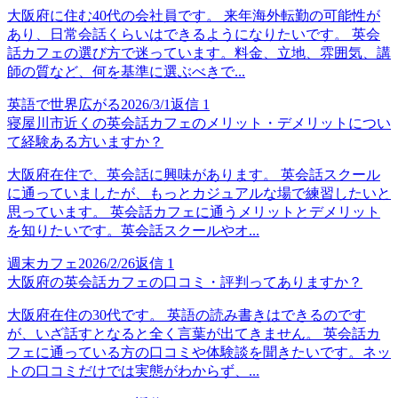
大阪府に住む40代の会社員です。 来年海外転勤の可能性が
あり、日常会話くらいはできるようになりたいです。 英会
話カフェの選び方で迷っています。料金、立地、雰囲気、講
師の質など、何を基準に選ぶべきで...
英語で世界広がる
2026/3/1
返信
1
寝屋川市近くの英会話カフェのメリット・デメリットについ
て経験ある方いますか？
大阪府在住で、英会話に興味があります。 英会話スクール
に通っていましたが、もっとカジュアルな場で練習したいと
思っています。 英会話カフェに通うメリットとデメリット
を知りたいです。英会話スクールやオ...
週末カフェ
2026/2/26
返信
1
大阪府の英会話カフェの口コミ・評判ってありますか？
大阪府在住の30代です。 英語の読み書きはできるのです
が、いざ話すとなると全く言葉が出てきません。 英会話カ
フェに通っている方の口コミや体験談を聞きたいです。ネッ
トの口コミだけでは実態がわからず、...