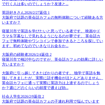
で行く人は多いのでしょうか？友達と...
英語好きさん
2026/2/27
返信
1
大阪府で話題の英会話カフェの無料体験について経験ある方
いますか？
寝屋川市で英語を学びたいと思っている者です。 映画やド
ラマを字幕なしで見れるようになるのが夢です。 英会話カ
フェで無料体験やワンコインで参加できるところを探してい
ます。初めてなのでいきなりお金をか...
大阪府の経験者
2026/2/4
返信
2
寝屋川市で検討中なのですが、英会話カフェの効果に詳しい
方いますか？
大阪府に引っ越してきたばかりの者です。 独学で英語を勉
強してきましたが、実際に話す機会がほとんどありません。
英会話カフェに通って実際に英語力は上達するのでしょう
か？週にどのくらいの頻度で通えば効...
社会人学生
2026/2/9
返信
2
大阪府で話題の英会話カフェの子連れ利用で悩んでいます