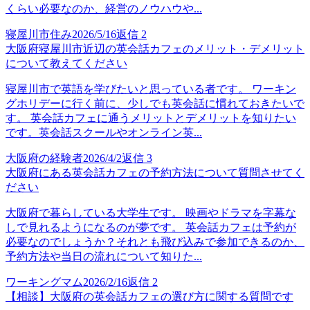
くらい必要なのか、経営のノウハウや...
寝屋川市住み
2026/5/16
返信
2
大阪府寝屋川市近辺の英会話カフェのメリット・デメリット
について教えてください
寝屋川市で英語を学びたいと思っている者です。 ワーキン
グホリデーに行く前に、少しでも英会話に慣れておきたいで
す。 英会話カフェに通うメリットとデメリットを知りたい
です。英会話スクールやオンライン英...
大阪府の経験者
2026/4/2
返信
3
大阪府にある英会話カフェの予約方法について質問させてく
ださい
大阪府で暮らしている大学生です。 映画やドラマを字幕な
しで見れるようになるのが夢です。 英会話カフェは予約が
必要なのでしょうか？それとも飛び込みで参加できるのか、
予約方法や当日の流れについて知りた...
ワーキングマム
2026/2/16
返信
2
【相談】大阪府の英会話カフェの選び方に関する質問です