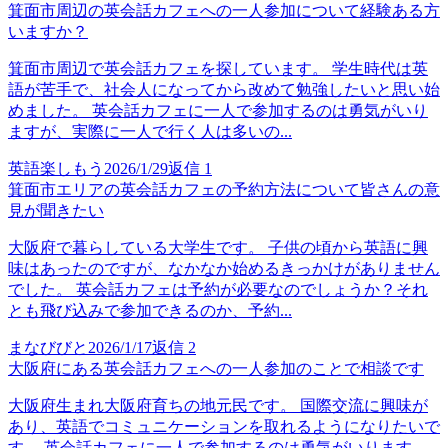
箕面市周辺の英会話カフェへの一人参加について経験ある方
いますか？
箕面市周辺で英会話カフェを探しています。 学生時代は英
語が苦手で、社会人になってから改めて勉強したいと思い始
めました。 英会話カフェに一人で参加するのは勇気がいり
ますが、実際に一人で行く人は多いの...
英語楽しもう
2026/1/29
返信
1
箕面市エリアの英会話カフェの予約方法について皆さんの意
見が聞きたい
大阪府で暮らしている大学生です。 子供の頃から英語に興
味はあったのですが、なかなか始めるきっかけがありません
でした。 英会話カフェは予約が必要なのでしょうか？それ
とも飛び込みで参加できるのか、予約...
まなびびと
2026/1/17
返信
2
大阪府にある英会話カフェへの一人参加のことで相談です
大阪府生まれ大阪府育ちの地元民です。 国際交流に興味が
あり、英語でコミュニケーションを取れるようになりたいで
す。 英会話カフェに一人で参加するのは勇気がいります