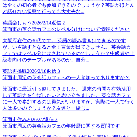
は全くの初心者でも参加できるのでしょうか？英語がほとん
ど話せない状態で行っても大丈夫な...
英語楽しもう
2026/2/14
返信
2
箕面市の英会話カフェのレベル分けについて情報ください
大阪府在住の30代です。 英語の読み書きはできるのです
が、いざ話すとなると全く言葉が出てきません。 英会話カ
フェではレベル分けはされているのでしょうか？中級者や上
級者向けのテーブルがあるのか、自分...
英語再挑戦
2026/2/18
返信
3
箕面市周辺の英会話カフェへの一人参加ってありますか？
箕面市に最近引っ越してきました。 週末の時間を有効活用
して英語力を伸ばしたいと思い立ちました。 英会話カフェ
に一人で参加するのは勇気がいりますが、実際に一人で行く
人は多いのでしょうか？友達と一緒じ...
箕面市住み
2026/2/2
返信
3
箕面市周辺の英会話カフェの年齢層に関する質問です