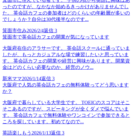
箕面市に住んでいる者です。 子供の頃から英語に興味はあ
ったのですが、なかなか始めるきっかけがありませんでし
た。 英会話カフェの参加者はどのくらいの年齢層が多いの
でしょうか？自分は30代後半なのです...
箕面市住み
2026/2/4
返信
3
箕面市で英会話カフェの開業が気になっています
大阪府在住のアラサーです。 英会話スクールに通っていま
したが、もっとカジュアルな場で練習したいと思っていま
す。 英会話カフェの開業や経営に興味があります。開業資
金はどのくらい必要なのか、経営のノウ...
新米ママ
2026/1/14
返信
3
大阪府で人気の英会話カフェの無料体験ってどう思います
か？
大阪府で暮らしている大学生です。 TOEICのスコアはそこ
そこあるのですが、スピーキングが全くダメで悩んでいま
す。 英会話カフェで無料体験やワンコインで参加できると
ころを探しています。初めてなので...
英語楽しもう
2026/1/13
返信
3