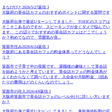
まなびびと
2026/5/27
返信
3
大阪府の英会話カフェのおすすめポイントに関する質問です
大阪府出身で最近Uターンしてきました。 TOEICのスコアは
そこそこあるのですが、スピーキングが全くダメで悩んでい
ます。 この辺りでおすすめの英会話カフェはどこでしょう
か？初めてなので、雰囲気が良...
箕面市住み
2026/6/24
返信
3
大阪府にある英会話カフェの料金体系ってどうなんでしょ
う？
箕面市で子育て中の母親です。 退職後の趣味として英会話
を始めようかと考えています。 英会話カフェの料金体系が
よくわからなくて調べています。入会金や月額料金、1回あ
たりの費用はどのくらいなのでしょう...
箕面市の住人
2026/4/8
返信
2
大阪府箕面市で英会話カフェのレベル分けに詳しい方います
か？
大阪府出身で最近Uターンしてきました。 来年海外転勤の可