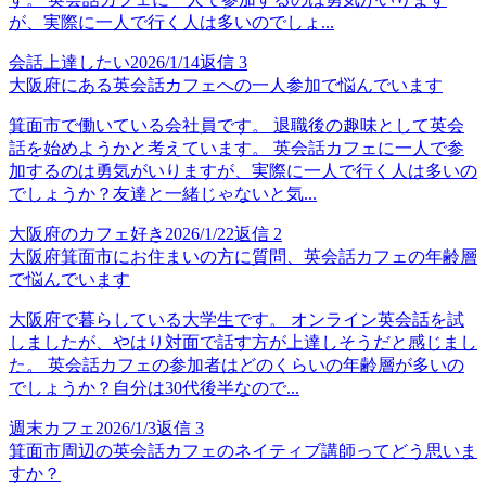
が、実際に一人で行く人は多いのでしょ...
会話上達したい
2026/1/14
返信
3
大阪府にある英会話カフェへの一人参加で悩んでいます
箕面市で働いている会社員です。 退職後の趣味として英会
話を始めようかと考えています。 英会話カフェに一人で参
加するのは勇気がいりますが、実際に一人で行く人は多いの
でしょうか？友達と一緒じゃないと気...
大阪府のカフェ好き
2026/1/22
返信
2
大阪府箕面市にお住まいの方に質問、英会話カフェの年齢層
で悩んでいます
大阪府で暮らしている大学生です。 オンライン英会話を試
しましたが、やはり対面で話す方が上達しそうだと感じまし
た。 英会話カフェの参加者はどのくらいの年齢層が多いの
でしょうか？自分は30代後半なので...
週末カフェ
2026/1/3
返信
3
箕面市周辺の英会話カフェのネイティブ講師ってどう思いま
すか？