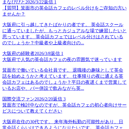
まなびびと
2026/3/22
返信
1
【質問】箕面市の英会話カフェのレベル分けをご存知の方い
ませんか？
大阪府に引っ越してきたばかりの者です。 英会話スクール
に通っていましたが、もっとカジュアルな場で練習したいと
思っています。 英会話カフェではレベル分けはされている
のでしょうか？中級者や上級者向けの...
大阪府の経験者
2026/3/8
返信
1
大阪府で人気の英会話カフェの夜の雰囲気で迷っています
箕面市で働いている会社員です。 退職後の趣味として英会
話を始めようかと考えています。 仕事帰りの夜に通える英
会話カフェはあるのでしょうか？平日の夜遅くまで営業して
いるお店や、バー併設で飲みながら英...
国際交流ファン
2026/2/20
返信
3
箕面市で検討中なのですが、英会話カフェの初心者向けサー
ビスについて教えてください
大阪府在住の30代です。 来年海外転勤の可能性があり、日
常会話くらいはできるようになりたいです。 英会話カフェ