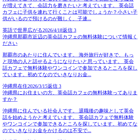
が増えてきて、会話力を磨きたいと考えています。 英会話
カフェに子供を連れて行くことは可能でしょうか？小さい子
供がいるので預けるのが難しく、子連...
英語で世界広がる
2026/4/18
返信
3
沖縄県那覇市近辺の英会話カフェの無料体験について情報く
ださい
那覇市のあたりに住んでいます。 海外旅行が好きで、もっ
と現地の人と話せるようになりたいと思っています。 英会
話カフェで無料体験やワンコインで参加できるところを探し
ています。初めてなのでいきなりお金...
沖縄県在住
2026/3/15
返信
3
沖縄県にお住まいの方、英会話カフェの無料体験ってありま
すか？
沖縄県に住んでいる社会人です。 退職後の趣味として英会
話を始めようかと考えています。 英会話カフェで無料体験
やワンコインで参加できるところを探しています。初めてな
のでいきなりお金をかけるのは不安で...