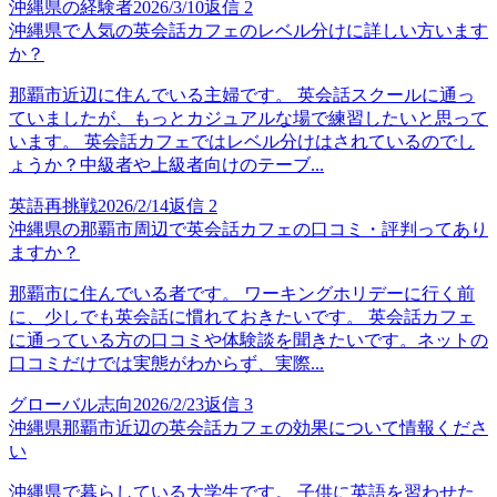
沖縄県の経験者
2026/3/10
返信
2
沖縄県で人気の英会話カフェのレベル分けに詳しい方います
か？
那覇市近辺に住んでいる主婦です。 英会話スクールに通っ
ていましたが、もっとカジュアルな場で練習したいと思って
います。 英会話カフェではレベル分けはされているのでし
ょうか？中級者や上級者向けのテーブ...
英語再挑戦
2026/2/14
返信
2
沖縄県の那覇市周辺で英会話カフェの口コミ・評判ってあり
ますか？
那覇市に住んでいる者です。 ワーキングホリデーに行く前
に、少しでも英会話に慣れておきたいです。 英会話カフェ
に通っている方の口コミや体験談を聞きたいです。ネットの
口コミだけでは実態がわからず、実際...
グローバル志向
2026/2/23
返信
3
沖縄県那覇市近辺の英会話カフェの効果について情報くださ
い
沖縄県で暮らしている大学生です。 子供に英語を習わせた