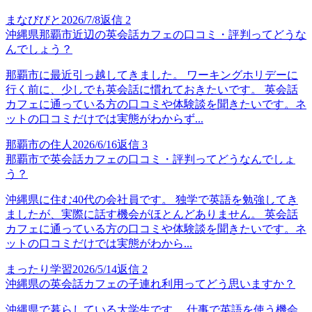
まなびびと
2026/7/8
返信
2
沖縄県那覇市近辺の英会話カフェの口コミ・評判ってどうな
んでしょう？
那覇市に最近引っ越してきました。 ワーキングホリデーに
行く前に、少しでも英会話に慣れておきたいです。 英会話
カフェに通っている方の口コミや体験談を聞きたいです。ネ
ットの口コミだけでは実態がわからず...
那覇市の住人
2026/6/16
返信
3
那覇市で英会話カフェの口コミ・評判ってどうなんでしょ
う？
沖縄県に住む40代の会社員です。 独学で英語を勉強してき
ましたが、実際に話す機会がほとんどありません。 英会話
カフェに通っている方の口コミや体験談を聞きたいです。ネ
ットの口コミだけでは実態がわから...
まったり学習
2026/5/14
返信
2
沖縄県の英会話カフェの子連れ利用ってどう思いますか？
沖縄県で暮らしている大学生です。 仕事で英語を使う機会