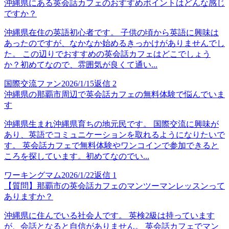
沖縄県にある英会話カフェのおすすめポイントはどんな感じ
ですか？
沖縄県在住の英語初心者です。 子供の頃から英語に興味は
あったのですが、なかなか始めるきっかけがありませんでし
た。 この辺りでおすすめの英会話カフェはどこでしょう
か？初めてなので、雰囲気が良くて通い...
国際交流ファン
2026/1/15
返信
2
沖縄県の那覇市周辺で英会話カフェの無料体験で悩んでいま
す
沖縄県生まれ沖縄県育ちの地元民です。 国際交流に興味が
あり、英語でコミュニケーションを取れるようになりたいで
す。 英会話カフェで無料体験やワンコインで参加できると
ころを探しています。初めてなのでい...
ワーキングマム
2026/1/22
返信
1
【質問】那覇市の英会話カフェのマンツーマンレッスンって
ありますか？
沖縄県に住んでいる社会人です。 英検2級は持っています
が、会話となると自信がありません。 英会話カフェでマン