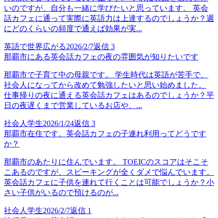
いのですが、自分も一緒に学びたいと思っています。 英会
話カフェに通って実際に英語力は上達するのでしょうか？週
にどのくらいの頻度で通えば効果が実...
英語で世界広がる
2026/2/7
返信
3
那覇市にある英会話カフェの夜の雰囲気が知りたいです
那覇市で子育て中の母親です。 学生時代は英語が苦手で、
社会人になってから改めて勉強したいと思い始めました。
仕事帰りの夜に通える英会話カフェはあるのでしょうか？平
日の夜遅くまで営業しているお店や、...
社会人学生
2026/1/24
返信
3
那覇市在住です。英会話カフェの子連れ利用ってどうです
か？
那覇市のあたりに住んでいます。 TOEICのスコアはそこそ
こあるのですが、スピーキングが全くダメで悩んでいます。
英会話カフェに子供を連れて行くことは可能でしょうか？小
さい子供がいるので預けるのが...
社会人学生
2026/2/7
返信
1