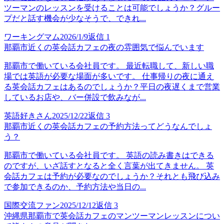
ツーマンのレッスンを受けることは可能でしょうか？グルー
プだと話す機会が少なそうで、できれ...
ワーキングマム
2026/1/9
返信
1
那覇市近くの英会話カフェの夜の雰囲気で悩んでいます
那覇市で働いている会社員です。 最近転職して、新しい職
場では英語が必要な場面が多いです。 仕事帰りの夜に通え
る英会話カフェはあるのでしょうか？平日の夜遅くまで営業
しているお店や、バー併設で飲みなが...
英語好きさん
2025/12/22
返信
3
那覇市近くの英会話カフェの予約方法ってどうなんでしょ
う？
那覇市で働いている会社員です。 英語の読み書きはできる
のですが、いざ話すとなると全く言葉が出てきません。 英
会話カフェは予約が必要なのでしょうか？それとも飛び込み
で参加できるのか、予約方法や当日の...
国際交流ファン
2025/12/12
返信
3
沖縄県那覇市で英会話カフェのマンツーマンレッスンについ