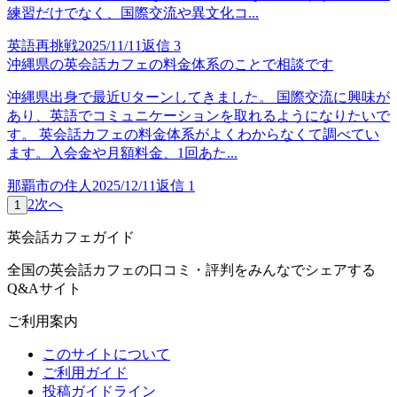
練習だけでなく、国際交流や異文化コ...
英語再挑戦
2025/11/11
返信
3
沖縄県の英会話カフェの料金体系のことで相談です
沖縄県出身で最近Uターンしてきました。 国際交流に興味が
あり、英語でコミュニケーションを取れるようになりたいで
す。 英会話カフェの料金体系がよくわからなくて調べてい
ます。入会金や月額料金、1回あた...
那覇市の住人
2025/12/11
返信
1
2
次へ
1
英会話カフェガイド
全国の英会話カフェの口コミ・評判をみんなでシェアする
Q&Aサイト
ご利用案内
このサイトについて
ご利用ガイド
投稿ガイドライン