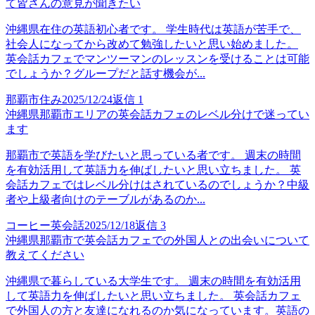
て皆さんの意見が聞きたい
沖縄県在住の英語初心者です。 学生時代は英語が苦手で、
社会人になってから改めて勉強したいと思い始めました。
英会話カフェでマンツーマンのレッスンを受けることは可能
でしょうか？グループだと話す機会が...
那覇市住み
2025/12/24
返信
1
沖縄県那覇市エリアの英会話カフェのレベル分けで迷ってい
ます
那覇市で英語を学びたいと思っている者です。 週末の時間
を有効活用して英語力を伸ばしたいと思い立ちました。 英
会話カフェではレベル分けはされているのでしょうか？中級
者や上級者向けのテーブルがあるのか...
コーヒー英会話
2025/12/18
返信
3
沖縄県那覇市で英会話カフェでの外国人との出会いについて
教えてください
沖縄県で暮らしている大学生です。 週末の時間を有効活用
して英語力を伸ばしたいと思い立ちました。 英会話カフェ
で外国人の方と友達になれるのか気になっています。英語の