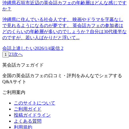
沖縄県石垣市近辺の英会話カフェの年齢層はどんな感じです
か？
沖縄県に住んでいる社会人です。 映画やドラマを字幕なし
で見れるようになるのが夢です。 英会話カフェの参加者は
どのくらいの年齢層が多いのでしょうか？自分は30代後半な
のですが、若い人ばかりだと浮いて...
会話上達したい
2026/1/4
返信
2
2
3
次へ
1
英会話カフェガイド
全国の英会話カフェの口コミ・評判をみんなでシェアする
Q&Aサイト
ご利用案内
このサイトについて
ご利用ガイド
投稿ガイドライン
よくある質問
利用規約