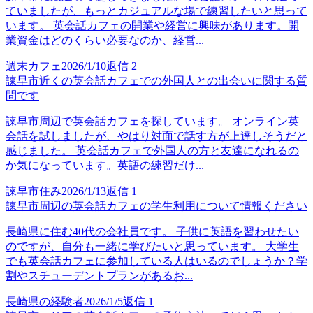
ていましたが、もっとカジュアルな場で練習したいと思って
います。 英会話カフェの開業や経営に興味があります。開
業資金はどのくらい必要なのか、経営...
週末カフェ
2026/1/10
返信
2
諫早市近くの英会話カフェでの外国人との出会いに関する質
問です
諫早市周辺で英会話カフェを探しています。 オンライン英
会話を試しましたが、やはり対面で話す方が上達しそうだと
感じました。 英会話カフェで外国人の方と友達になれるの
か気になっています。英語の練習だけ...
諫早市住み
2026/1/13
返信
1
諫早市周辺の英会話カフェの学生利用について情報ください
長崎県に住む40代の会社員です。 子供に英語を習わせたい
のですが、自分も一緒に学びたいと思っています。 大学生
でも英会話カフェに参加している人はいるのでしょうか？学
割やスチューデントプランがあるお...
長崎県の経験者
2026/1/5
返信
1