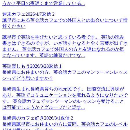
うか？平日の夜遅くまで営業している...
週末カフェ
2026/4/7
返信
2
諫早市にある英会話カフェでの外国人との出会いについて情
報ください
諫早市で英語を学びたいと思っている者です。 英語の読み
書きはできるのですが、いざ話すとなると全く言葉が出てき
ません。 英会話カフェで外国人の方と友達になれるのか気
になっています。英語の練習だけでな...
英語楽しもう
2026/3/28
返信
1
長崎県にお住まいの方、英会話カフェのマンツーマンレッス
ンってどう思いますか？
長崎県生まれ長崎県育ちの地元民です。 国際交流に興味が
あり、英語でコミュニケーションを取れるようになりたいで
す。 英会話カフェでマンツーマンのレッスンを受けること
は可能でしょうか？グループだと話す...
長崎県のカフェ好き
2026/3/1
返信
2
長崎県諫早市にお住まいの方に質問、英会話カフェのレベル