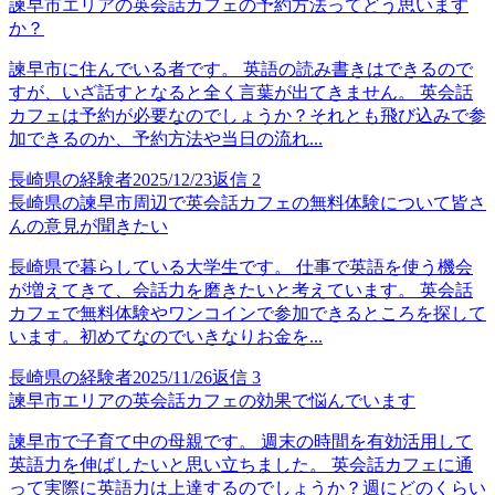
諫早市エリアの英会話カフェの予約方法ってどう思います
か？
諫早市に住んでいる者です。 英語の読み書きはできるので
すが、いざ話すとなると全く言葉が出てきません。 英会話
カフェは予約が必要なのでしょうか？それとも飛び込みで参
加できるのか、予約方法や当日の流れ...
長崎県の経験者
2025/12/23
返信
2
長崎県の諫早市周辺で英会話カフェの無料体験について皆さ
んの意見が聞きたい
長崎県で暮らしている大学生です。 仕事で英語を使う機会
が増えてきて、会話力を磨きたいと考えています。 英会話
カフェで無料体験やワンコインで参加できるところを探して
います。初めてなのでいきなりお金を...
長崎県の経験者
2025/11/26
返信
3
諫早市エリアの英会話カフェの効果で悩んでいます
諫早市で子育て中の母親です。 週末の時間を有効活用して
英語力を伸ばしたいと思い立ちました。 英会話カフェに通
って実際に英語力は上達するのでしょうか？週にどのくらい