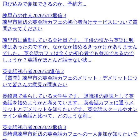
飛び込みで参加できるのか、予約方...
諫早市の住人
2026/5/13
返信
3
諫早市周辺の英会話カフェの初心者向けサービスについて質
問させてください
諫早市に通勤している会社員です。 子供の頃から英語に興
味はあったのですが、なかなか始めるきっかけがありません
でした。 英会話カフェは全くの初心者でも参加できるので
しょうか？英語がほとんど話せない状...
英会話初心者
2026/5/4
返信
2
【質問】諫早市の英会話カフェのメリット・デメリットにつ
いて皆さんの意見が聞きたい
長崎県で暮らしている大学生です。 退職後の趣味として英
会話を始めようかと考えています。 英会話カフェに通うメ
リットとデメリットを知りたいです。英会話スクールやオン
ライン英会話と比べて、どのような利...
英会話初心者
2026/3/23
返信
3
長崎県諫早市近辺の英会話カフェへの一人参加が知りたいで