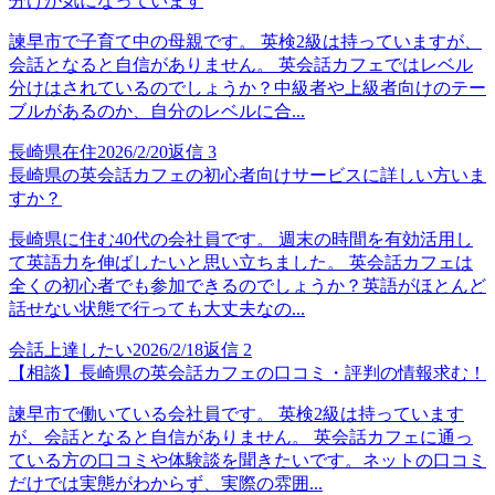
分けが気になっています
諫早市で子育て中の母親です。 英検2級は持っていますが、
会話となると自信がありません。 英会話カフェではレベル
分けはされているのでしょうか？中級者や上級者向けのテー
ブルがあるのか、自分のレベルに合...
長崎県在住
2026/2/20
返信
3
長崎県の英会話カフェの初心者向けサービスに詳しい方いま
すか？
長崎県に住む40代の会社員です。 週末の時間を有効活用し
て英語力を伸ばしたいと思い立ちました。 英会話カフェは
全くの初心者でも参加できるのでしょうか？英語がほとんど
話せない状態で行っても大丈夫なの...
会話上達したい
2026/2/18
返信
2
【相談】長崎県の英会話カフェの口コミ・評判の情報求む！
諫早市で働いている会社員です。 英検2級は持っています
が、会話となると自信がありません。 英会話カフェに通っ
ている方の口コミや体験談を聞きたいです。ネットの口コミ
だけでは実態がわからず、実際の雰囲...