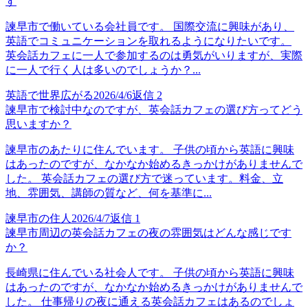
す
諫早市で働いている会社員です。 国際交流に興味があり、
英語でコミュニケーションを取れるようになりたいです。
英会話カフェに一人で参加するのは勇気がいりますが、実際
に一人で行く人は多いのでしょうか？...
英語で世界広がる
2026/4/6
返信
2
諫早市で検討中なのですが、英会話カフェの選び方ってどう
思いますか？
諫早市のあたりに住んでいます。 子供の頃から英語に興味
はあったのですが、なかなか始めるきっかけがありませんで
した。 英会話カフェの選び方で迷っています。料金、立
地、雰囲気、講師の質など、何を基準に...
諫早市の住人
2026/4/7
返信
1
諫早市周辺の英会話カフェの夜の雰囲気はどんな感じです
か？
長崎県に住んでいる社会人です。 子供の頃から英語に興味
はあったのですが、なかなか始めるきっかけがありませんで
した。 仕事帰りの夜に通える英会話カフェはあるのでしょ