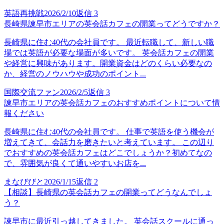
英語再挑戦
2026/2/10
返信
3
長崎県諫早市エリアの英会話カフェの開業ってどうですか？
長崎県に住む40代の会社員です。 最近転職して、新しい職
場では英語が必要な場面が多いです。 英会話カフェの開業
や経営に興味があります。開業資金はどのくらい必要なの
か、経営のノウハウや成功のポイント...
国際交流ファン
2026/2/5
返信
3
諫早市エリアの英会話カフェのおすすめポイントについて情
報ください
長崎県に住む40代の会社員です。 仕事で英語を使う機会が
増えてきて、会話力を磨きたいと考えています。 この辺り
でおすすめの英会話カフェはどこでしょうか？初めてなの
で、雰囲気が良くて通いやすいお店を...
まなびびと
2026/1/15
返信
2
【相談】長崎県の英会話カフェの開業ってどうなんでしょ
う？
諫早市に最近引っ越してきました。 英会話スクールに通っ