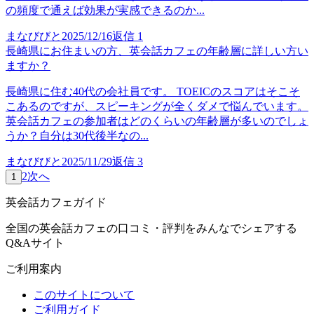
の頻度で通えば効果が実感できるのか...
まなびびと
2025/12/16
返信
1
長崎県にお住まいの方、英会話カフェの年齢層に詳しい方い
ますか？
長崎県に住む40代の会社員です。 TOEICのスコアはそこそ
こあるのですが、スピーキングが全くダメで悩んでいます。
英会話カフェの参加者はどのくらいの年齢層が多いのでしょ
うか？自分は30代後半なの...
まなびびと
2025/11/29
返信
3
2
次へ
1
英会話カフェガイド
全国の英会話カフェの口コミ・評判をみんなでシェアする
Q&Aサイト
ご利用案内
このサイトについて
ご利用ガイド