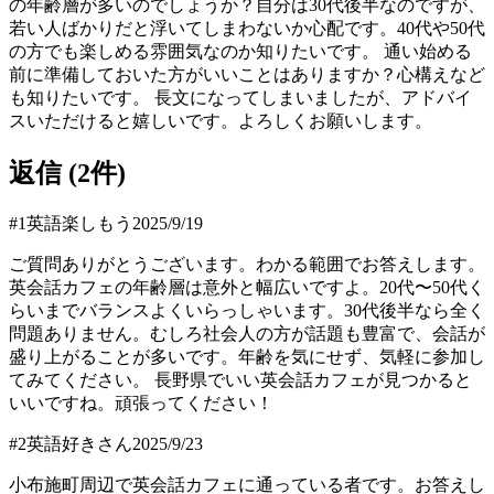
の年齢層が多いのでしょうか？自分は30代後半なのですが、
若い人ばかりだと浮いてしまわないか心配です。40代や50代
の方でも楽しめる雰囲気なのか知りたいです。 通い始める
前に準備しておいた方がいいことはありますか？心構えなど
も知りたいです。 長文になってしまいましたが、アドバイ
スいただけると嬉しいです。よろしくお願いします。
返信 (
2
件)
#
1
英語楽しもう
2025/9/19
ご質問ありがとうございます。わかる範囲でお答えします。
英会話カフェの年齢層は意外と幅広いですよ。20代〜50代く
らいまでバランスよくいらっしゃいます。30代後半なら全く
問題ありません。むしろ社会人の方が話題も豊富で、会話が
盛り上がることが多いです。年齢を気にせず、気軽に参加し
てみてください。 長野県でいい英会話カフェが見つかると
いいですね。頑張ってください！
#
2
英語好きさん
2025/9/23
小布施町周辺で英会話カフェに通っている者です。お答えし