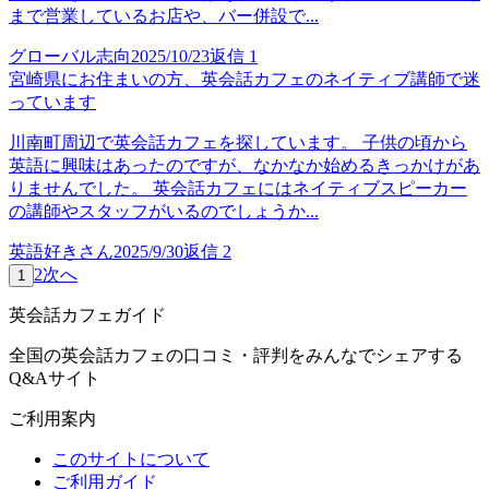
まで営業しているお店や、バー併設で...
グローバル志向
2025/10/23
返信
1
宮崎県にお住まいの方、英会話カフェのネイティブ講師で迷
っています
川南町周辺で英会話カフェを探しています。 子供の頃から
英語に興味はあったのですが、なかなか始めるきっかけがあ
りませんでした。 英会話カフェにはネイティブスピーカー
の講師やスタッフがいるのでしょうか...
英語好きさん
2025/9/30
返信
2
2
次へ
1
英会話カフェガイド
全国の英会話カフェの口コミ・評判をみんなでシェアする
Q&Aサイト
ご利用案内
このサイトについて
ご利用ガイド