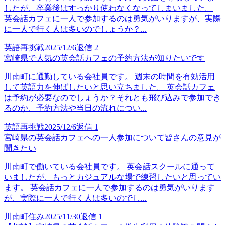
したが、卒業後はすっかり使わなくなってしまいました。
英会話カフェに一人で参加するのは勇気がいりますが、実際
に一人で行く人は多いのでしょうか？...
英語再挑戦
2025/12/6
返信
2
宮崎県で人気の英会話カフェの予約方法が知りたいです
川南町に通勤している会社員です。 週末の時間を有効活用
して英語力を伸ばしたいと思い立ちました。 英会話カフェ
は予約が必要なのでしょうか？それとも飛び込みで参加でき
るのか、予約方法や当日の流れについ...
英語再挑戦
2025/12/6
返信
1
宮崎県の英会話カフェへの一人参加について皆さんの意見が
聞きたい
川南町で働いている会社員です。 英会話スクールに通って
いましたが、もっとカジュアルな場で練習したいと思ってい
ます。 英会話カフェに一人で参加するのは勇気がいります
が、実際に一人で行く人は多いのでし...
川南町住み
2025/11/30
返信
1