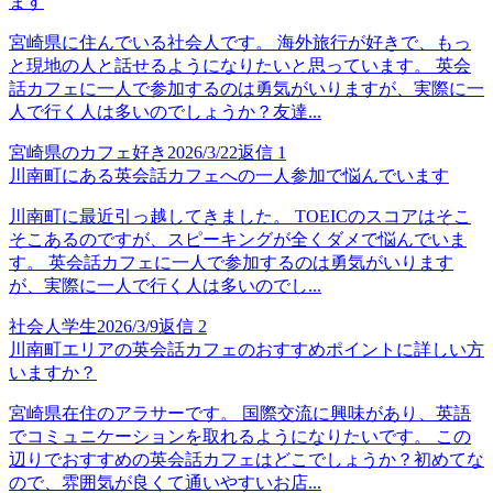
ます
宮崎県に住んでいる社会人です。 海外旅行が好きで、もっ
と現地の人と話せるようになりたいと思っています。 英会
話カフェに一人で参加するのは勇気がいりますが、実際に一
人で行く人は多いのでしょうか？友達...
宮崎県のカフェ好き
2026/3/22
返信
1
川南町にある英会話カフェへの一人参加で悩んでいます
川南町に最近引っ越してきました。 TOEICのスコアはそこ
そこあるのですが、スピーキングが全くダメで悩んでいま
す。 英会話カフェに一人で参加するのは勇気がいります
が、実際に一人で行く人は多いのでし...
社会人学生
2026/3/9
返信
2
川南町エリアの英会話カフェのおすすめポイントに詳しい方
いますか？
宮崎県在住のアラサーです。 国際交流に興味があり、英語
でコミュニケーションを取れるようになりたいです。 この
辺りでおすすめの英会話カフェはどこでしょうか？初めてな
ので、雰囲気が良くて通いやすいお店...