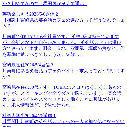
か？初めてなので、雰囲気が良くて通い...
英語楽しもう
2026/5/6
返信
2
【相談】宮崎県の英会話カフェの選び方ってどうなんでしょ
う？
川南町で働いている会社員です。 英検2級は持っています
が、会話となると自信がありません。 英会話カフェの選び
方で迷っています。料金、立地、雰囲気、講師の質など、何
を基準に選ぶべきでしょうか。失敗し...
宮崎県在住
2026/5/4
返信
3
川南町にある英会話カフェのバイト・求人ってどう思います
か？
宮崎県在住の30代です。 TOEICのスコアはそこそこあるの
ですが、スピーキングが全くダメで悩んでいます。 英会話
カフェでバイトやスタッフとして働くことに興味がありま
す。求人情報はどこで見つけられ...
社会人学生
2026/4/26
返信
1
【質問】川南町の英会話カフェへの一人参加が気になってい