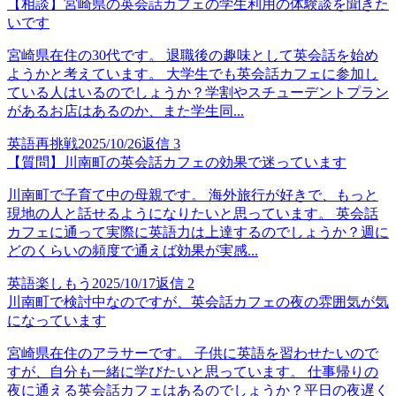
【相談】宮崎県の英会話カフェの学生利用の体験談を聞きた
いです
宮崎県在住の30代です。 退職後の趣味として英会話を始め
ようかと考えています。 大学生でも英会話カフェに参加し
ている人はいるのでしょうか？学割やスチューデントプラン
があるお店はあるのか、また学生同...
英語再挑戦
2025/10/26
返信
3
【質問】川南町の英会話カフェの効果で迷っています
川南町で子育て中の母親です。 海外旅行が好きで、もっと
現地の人と話せるようになりたいと思っています。 英会話
カフェに通って実際に英語力は上達するのでしょうか？週に
どのくらいの頻度で通えば効果が実感...
英語楽しもう
2025/10/17
返信
2
川南町で検討中なのですが、英会話カフェの夜の雰囲気が気
になっています
宮崎県在住のアラサーです。 子供に英語を習わせたいので
すが、自分も一緒に学びたいと思っています。 仕事帰りの
夜に通える英会話カフェはあるのでしょうか？平日の夜遅く