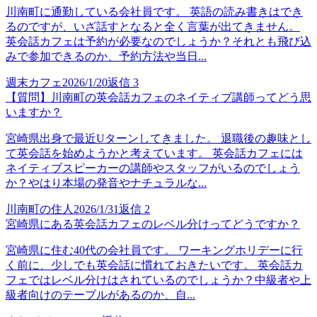
川南町に通勤している会社員です。 英語の読み書きはでき
るのですが、いざ話すとなると全く言葉が出てきません。
英会話カフェは予約が必要なのでしょうか？それとも飛び込
みで参加できるのか、予約方法や当日...
週末カフェ
2026/1/20
返信
3
【質問】川南町の英会話カフェのネイティブ講師ってどう思
いますか？
宮崎県出身で最近Uターンしてきました。 退職後の趣味とし
て英会話を始めようかと考えています。 英会話カフェには
ネイティブスピーカーの講師やスタッフがいるのでしょう
か？やはり本場の発音やナチュラルな...
川南町の住人
2026/1/31
返信
2
宮崎県にある英会話カフェのレベル分けってどうですか？
宮崎県に住む40代の会社員です。 ワーキングホリデーに行
く前に、少しでも英会話に慣れておきたいです。 英会話カ
フェではレベル分けはされているのでしょうか？中級者や上
級者向けのテーブルがあるのか、自...