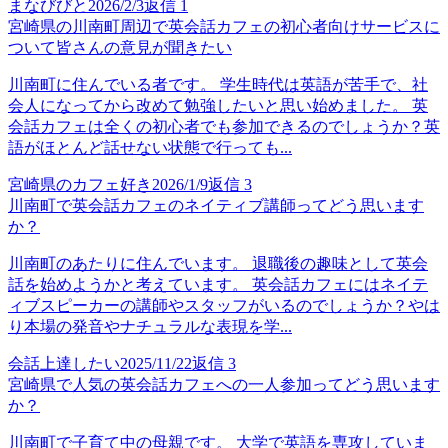
まなびびと
2026/2/3
返信
1
宮崎県の川南町周辺で英会話カフェの初心者向けサービスに
ついて皆さんの意見が聞きたい
川南町に住んでいる者です。 学生時代は英語が苦手で、社
会人になってから改めて勉強したいと思い始めました。 英
会話カフェは全くの初心者でも参加できるのでしょうか？英
語がほとんど話せない状態で行っても...
宮崎県のカフェ好き
2026/1/9
返信
3
川南町で英会話カフェのネイティブ講師ってどう思います
か？
川南町のあたりに住んでいます。 退職後の趣味として英会
話を始めようかと考えています。 英会話カフェにはネイテ
ィブスピーカーの講師やスタッフがいるのでしょうか？やは
り本場の発音やナチュラルな表現を学...
会話上達したい
2025/11/22
返信
3
宮崎県で人気の英会話カフェへの一人参加ってどう思います
か？
川南町で子育て中の母親です。 大学で英語を専攻していま