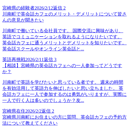
宮崎県の経験者
2026/2/12
返信
2
川南町で英会話カフェのメリット・デメリットについて皆さ
んの意見が聞きたい
川南町で働いている会社員です。 国際交流に興味があり、
英語でコミュニケーションを取れるようになりたいです。
英会話カフェに通うメリットとデメリットを知りたいです。
英会話スクールやオンライン英会話と...
英語再挑戦
2026/2/11
返信
3
【相談】宮崎県の英会話カフェへの一人参加ってどうです
か？
川南町で英語を学びたいと思っている者です。 週末の時間
を有効活用して英語力を伸ばしたいと思い立ちました。 英
会話カフェに一人で参加するのは勇気がいりますが、実際に
一人で行く人は多いのでしょうか？友...
宮崎県在住
2026/2/2
返信
2
宮崎県川南町にお住まいの方に質問、英会話カフェの予約方
法について教えてください