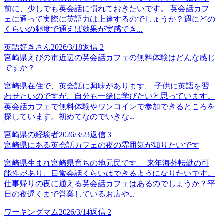
前に、少しでも英会話に慣れておきたいです。 英会話カフ
ェに通って実際に英語力は上達するのでしょうか？週にどの
くらいの頻度で通えば効果が実感でき...
英語好きさん
2026/3/18
返信
2
宮崎県えびの市近辺の英会話カフェの無料体験はどんな感じ
ですか？
宮崎県在住で、英会話に興味があります。 子供に英語を習
わせたいのですが、自分も一緒に学びたいと思っています。
英会話カフェで無料体験やワンコインで参加できるところを
探しています。初めてなのでいきな...
宮崎県の経験者
2026/3/23
返信
3
宮崎県にある英会話カフェの夜の雰囲気が知りたいです
宮崎県生まれ宮崎県育ちの地元民です。 来年海外転勤の可
能性があり、日常会話くらいはできるようになりたいです。
仕事帰りの夜に通える英会話カフェはあるのでしょうか？平
日の夜遅くまで営業しているお店や...
ワーキングマム
2026/3/14
返信
2