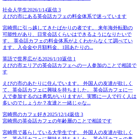
社会人学生
2026/1/14
返信
3
えびの市にある英会話カフェの料金体系で迷っています
宮崎県に引っ越してきたばかりの者です。 来年海外転勤の
可能性があり、日常会話くらいはできるようになりたいで
す。 英会話カフェの料金体系がよくわからなくて調べてい
ます。入会金や月額料金、1回あたりの...
英語で世界広がる
2026/1/10
返信
1
えびの市エリアの英会話カフェへの一人参加のことで相談で
す
えびの市のあたりに住んでいます。 外国人の友達が欲しく
て、英会話カフェに興味を持ちました。 英会話カフェに一
人で参加するのは勇気がいりますが、実際に一人で行く人は
多いのでしょうか？友達と一緒じゃな...
宮崎県のカフェ好き
2025/12/14
返信
3
宮崎県の英会話カフェの年齢層のことで相談です
宮崎県で暮らしている大学生です。 外国人の友達が欲しく
て、英会話カフェに興味を持ちました。 英会話カフェの参