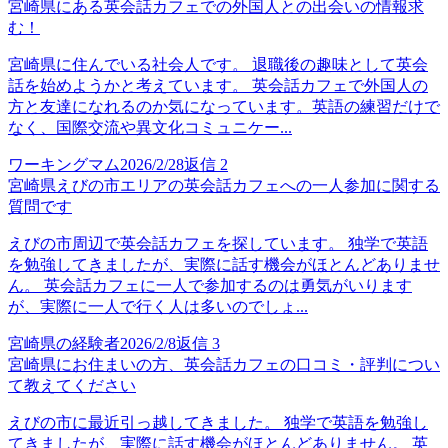
宮崎県にある英会話カフェでの外国人との出会いの情報求
む！
宮崎県に住んでいる社会人です。 退職後の趣味として英会
話を始めようかと考えています。 英会話カフェで外国人の
方と友達になれるのか気になっています。英語の練習だけで
なく、国際交流や異文化コミュニケー...
ワーキングマム
2026/2/28
返信
2
宮崎県えびの市エリアの英会話カフェへの一人参加に関する
質問です
えびの市周辺で英会話カフェを探しています。 独学で英語
を勉強してきましたが、実際に話す機会がほとんどありませ
ん。 英会話カフェに一人で参加するのは勇気がいります
が、実際に一人で行く人は多いのでしょ...
宮崎県の経験者
2026/2/8
返信
3
宮崎県にお住まいの方、英会話カフェの口コミ・評判につい
て教えてください
えびの市に最近引っ越してきました。 独学で英語を勉強し
てきましたが、実際に話す機会がほとんどありません。 英