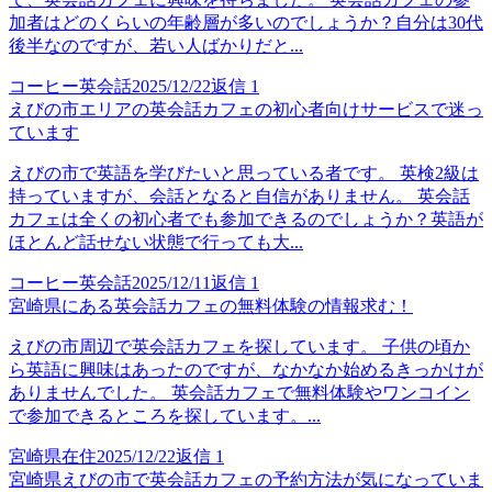
加者はどのくらいの年齢層が多いのでしょうか？自分は30代
後半なのですが、若い人ばかりだと...
コーヒー英会話
2025/12/22
返信
1
えびの市エリアの英会話カフェの初心者向けサービスで迷っ
ています
えびの市で英語を学びたいと思っている者です。 英検2級は
持っていますが、会話となると自信がありません。 英会話
カフェは全くの初心者でも参加できるのでしょうか？英語が
ほとんど話せない状態で行っても大...
コーヒー英会話
2025/12/11
返信
1
宮崎県にある英会話カフェの無料体験の情報求む！
えびの市周辺で英会話カフェを探しています。 子供の頃か
ら英語に興味はあったのですが、なかなか始めるきっかけが
ありませんでした。 英会話カフェで無料体験やワンコイン
で参加できるところを探しています。...
宮崎県在住
2025/12/22
返信
1
宮崎県えびの市で英会話カフェの予約方法が気になっていま