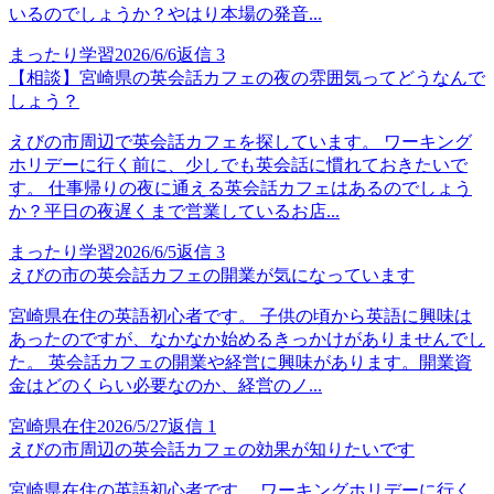
いるのでしょうか？やはり本場の発音...
まったり学習
2026/6/6
返信
3
【相談】宮崎県の英会話カフェの夜の雰囲気ってどうなんで
しょう？
えびの市周辺で英会話カフェを探しています。 ワーキング
ホリデーに行く前に、少しでも英会話に慣れておきたいで
す。 仕事帰りの夜に通える英会話カフェはあるのでしょう
か？平日の夜遅くまで営業しているお店...
まったり学習
2026/6/5
返信
3
えびの市の英会話カフェの開業が気になっています
宮崎県在住の英語初心者です。 子供の頃から英語に興味は
あったのですが、なかなか始めるきっかけがありませんでし
た。 英会話カフェの開業や経営に興味があります。開業資
金はどのくらい必要なのか、経営のノ...
宮崎県在住
2026/5/27
返信
1
えびの市周辺の英会話カフェの効果が知りたいです
宮崎県在住の英語初心者です。 ワーキングホリデーに行く