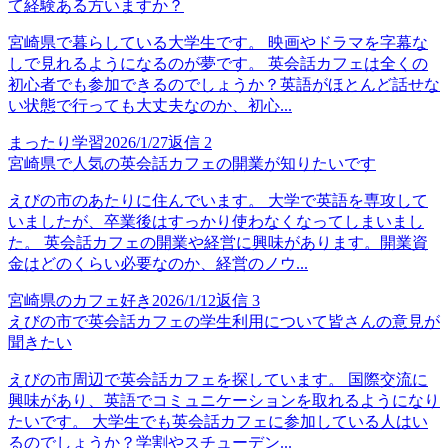
て経験ある方いますか？
宮崎県で暮らしている大学生です。 映画やドラマを字幕な
しで見れるようになるのが夢です。 英会話カフェは全くの
初心者でも参加できるのでしょうか？英語がほとんど話せな
い状態で行っても大丈夫なのか、初心...
まったり学習
2026/1/27
返信
2
宮崎県で人気の英会話カフェの開業が知りたいです
えびの市のあたりに住んでいます。 大学で英語を専攻して
いましたが、卒業後はすっかり使わなくなってしまいまし
た。 英会話カフェの開業や経営に興味があります。開業資
金はどのくらい必要なのか、経営のノウ...
宮崎県のカフェ好き
2026/1/12
返信
3
えびの市で英会話カフェの学生利用について皆さんの意見が
聞きたい
えびの市周辺で英会話カフェを探しています。 国際交流に
興味があり、英語でコミュニケーションを取れるようになり
たいです。 大学生でも英会話カフェに参加している人はい
るのでしょうか？学割やスチューデン...