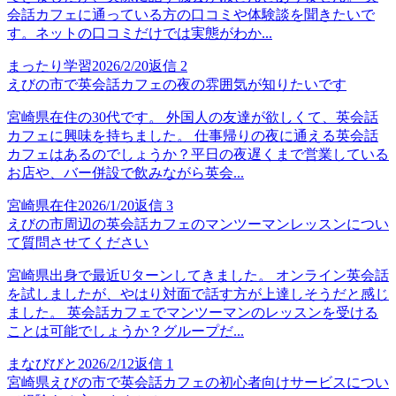
会話カフェに通っている方の口コミや体験談を聞きたいで
す。ネットの口コミだけでは実態がわか...
まったり学習
2026/2/20
返信
2
えびの市で英会話カフェの夜の雰囲気が知りたいです
宮崎県在住の30代です。 外国人の友達が欲しくて、英会話
カフェに興味を持ちました。 仕事帰りの夜に通える英会話
カフェはあるのでしょうか？平日の夜遅くまで営業している
お店や、バー併設で飲みながら英会...
宮崎県在住
2026/1/20
返信
3
えびの市周辺の英会話カフェのマンツーマンレッスンについ
て質問させてください
宮崎県出身で最近Uターンしてきました。 オンライン英会話
を試しましたが、やはり対面で話す方が上達しそうだと感じ
ました。 英会話カフェでマンツーマンのレッスンを受ける
ことは可能でしょうか？グループだ...
まなびびと
2026/2/12
返信
1
宮崎県えびの市で英会話カフェの初心者向けサービスについ