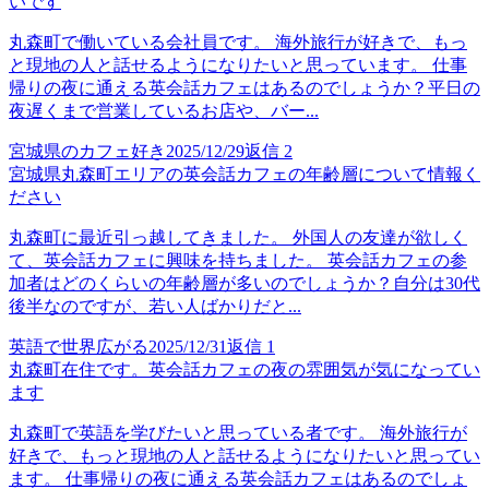
いです
丸森町で働いている会社員です。 海外旅行が好きで、もっ
と現地の人と話せるようになりたいと思っています。 仕事
帰りの夜に通える英会話カフェはあるのでしょうか？平日の
夜遅くまで営業しているお店や、バー...
宮城県のカフェ好き
2025/12/29
返信
2
宮城県丸森町エリアの英会話カフェの年齢層について情報く
ださい
丸森町に最近引っ越してきました。 外国人の友達が欲しく
て、英会話カフェに興味を持ちました。 英会話カフェの参
加者はどのくらいの年齢層が多いのでしょうか？自分は30代
後半なのですが、若い人ばかりだと...
英語で世界広がる
2025/12/31
返信
1
丸森町在住です。英会話カフェの夜の雰囲気が気になってい
ます
丸森町で英語を学びたいと思っている者です。 海外旅行が
好きで、もっと現地の人と話せるようになりたいと思ってい
ます。 仕事帰りの夜に通える英会話カフェはあるのでしょ