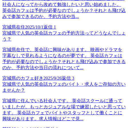
社会人になってから改めて勉強したいと思い始めました。
英会話カフェは予約が必要なのでしょうか？それとも飛び込
みで参加できるのか、予約方法や当...
宮城県在住
2025/10/1
返信
1
宮城県で人気の英会話カフェの予約方法ってどうなんでしょ
う？
宮城県在住で、英会話に興味があります。 映画やドラマを
字幕なしで見れるようになるのが夢です。 英会話カフェは
予約が必要なのでしょうか？それとも飛び込みで参加できる
のか、予約方法や当日の流れについて...
宮城県のカフェ好き
2025/9/26
返信
3
宮城県で人気の英会話カフェのバイト・求人をご存知の方い
ませんか？
宮城県に住んでいる社会人です。 英会話スクールに通って
いましたが、もっとカジュアルな場で練習したいと思ってい
ます。 英会話カフェでバイトやスタッフとして働くことに
興味があります。求人情報はどこで見...