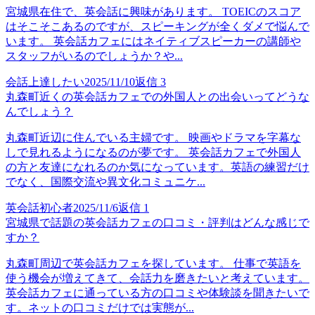
宮城県在住で、英会話に興味があります。 TOEICのスコア
はそこそこあるのですが、スピーキングが全くダメで悩んで
います。 英会話カフェにはネイティブスピーカーの講師や
スタッフがいるのでしょうか？や...
会話上達したい
2025/11/10
返信
3
丸森町近くの英会話カフェでの外国人との出会いってどうな
んでしょう？
丸森町近辺に住んでいる主婦です。 映画やドラマを字幕な
しで見れるようになるのが夢です。 英会話カフェで外国人
の方と友達になれるのか気になっています。英語の練習だけ
でなく、国際交流や異文化コミュニケ...
英会話初心者
2025/11/6
返信
1
宮城県で話題の英会話カフェの口コミ・評判はどんな感じで
すか？
丸森町周辺で英会話カフェを探しています。 仕事で英語を
使う機会が増えてきて、会話力を磨きたいと考えています。
英会話カフェに通っている方の口コミや体験談を聞きたいで
す。ネットの口コミだけでは実態が...