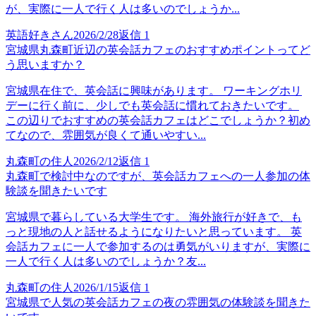
が、実際に一人で行く人は多いのでしょうか...
英語好きさん
2026/2/28
返信
1
宮城県丸森町近辺の英会話カフェのおすすめポイントってど
う思いますか？
宮城県在住で、英会話に興味があります。 ワーキングホリ
デーに行く前に、少しでも英会話に慣れておきたいです。
この辺りでおすすめの英会話カフェはどこでしょうか？初め
てなので、雰囲気が良くて通いやすい...
丸森町の住人
2026/2/12
返信
1
丸森町で検討中なのですが、英会話カフェへの一人参加の体
験談を聞きたいです
宮城県で暮らしている大学生です。 海外旅行が好きで、も
っと現地の人と話せるようになりたいと思っています。 英
会話カフェに一人で参加するのは勇気がいりますが、実際に
一人で行く人は多いのでしょうか？友...
丸森町の住人
2026/1/15
返信
1
宮城県で人気の英会話カフェの夜の雰囲気の体験談を聞きた