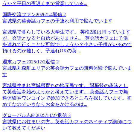
うか？平日の夜遅くまで営業している...
国際交流ファン
2026/1/4
返信
2
宮城県の英会話カフェの子連れ利用で悩んでいます
宮城県で暮らしている大学生です。 英検2級は持っています
が、会話となると自信がありません。 英会話カフェに子供
を連れて行くことは可能でしょうか？小さい子供がいるので
預けるのが難しく、子連れOKの英...
週末カフェ
2025/12/2
返信
2
宮城県丸森町エリアの英会話カフェの無料体験で悩んでいま
す
宮城県生まれ宮城県育ちの地元民です。 退職後の趣味とし
て英会話を始めようかと考えています。 英会話カフェで無
料体験やワンコインで参加できるところを探しています。初
めてなのでいきなりお金をかけるのは...
グローバル志向
2025/11/27
返信
3
宮城県にお住まいの方、英会話カフェのネイティブ講師につ
いて教えてください