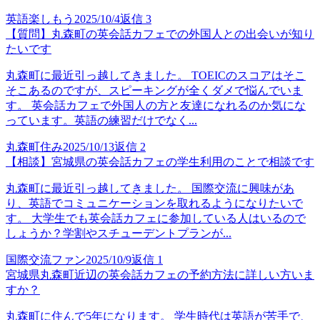
英語楽しもう
2025/10/4
返信
3
【質問】丸森町の英会話カフェでの外国人との出会いが知り
たいです
丸森町に最近引っ越してきました。 TOEICのスコアはそこ
そこあるのですが、スピーキングが全くダメで悩んでいま
す。 英会話カフェで外国人の方と友達になれるのか気にな
っています。英語の練習だけでなく...
丸森町住み
2025/10/13
返信
2
【相談】宮城県の英会話カフェの学生利用のことで相談です
丸森町に最近引っ越してきました。 国際交流に興味があ
り、英語でコミュニケーションを取れるようになりたいで
す。 大学生でも英会話カフェに参加している人はいるので
しょうか？学割やスチューデントプランが...
国際交流ファン
2025/10/9
返信
1
宮城県丸森町近辺の英会話カフェの予約方法に詳しい方いま
すか？
丸森町に住んで5年になります。 学生時代は英語が苦手で、