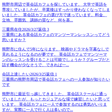
熊野市周辺で英会話カフェを探しています。 大学で英語を
専攻していましたが、卒業後はすっかり使わなくなってしま
いました。 英会話カフェの選び方で迷っています。料金、
立地、雰囲気、講師の質など、何を基...
三重県在住
2026/3/27
返信
3
三重県にある英会話カフェのマンツーマンレッスンってどう
思いますか？
熊野市に住んで5年になります。 映画やドラマを字幕なしで
見れるようになるのが夢です。 英会話カフェでマンツーマ
ンのレッスンを受けることは可能でしょうか？グループだと
話す機会が少なそうで、できれば一...
会話上達したい
2026/3/25
返信
1
三重県の熊野市周辺で英会話カフェへの一人参加が知りたい
です
熊野市に最近引っ越してきました。 英会話スクールに通っ
ていましたが、もっとカジュアルな場で練習したいと思って
います。 英会話カフェに一人で参加するのは勇気がいりま
すが、実際に一人で行く人は多いので...