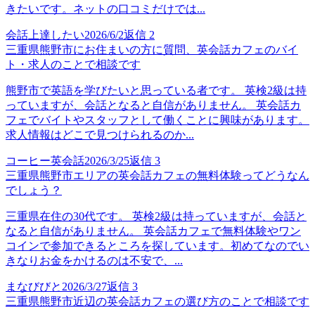
きたいです。ネットの口コミだけでは...
会話上達したい
2026/6/2
返信
2
三重県熊野市にお住まいの方に質問、英会話カフェのバイ
ト・求人のことで相談です
熊野市で英語を学びたいと思っている者です。 英検2級は持
っていますが、会話となると自信がありません。 英会話カ
フェでバイトやスタッフとして働くことに興味があります。
求人情報はどこで見つけられるのか...
コーヒー英会話
2026/3/25
返信
3
三重県熊野市エリアの英会話カフェの無料体験ってどうなん
でしょう？
三重県在住の30代です。 英検2級は持っていますが、会話と
なると自信がありません。 英会話カフェで無料体験やワン
コインで参加できるところを探しています。初めてなのでい
きなりお金をかけるのは不安で、...
まなびびと
2026/3/27
返信
3
三重県熊野市近辺の英会話カフェの選び方のことで相談です