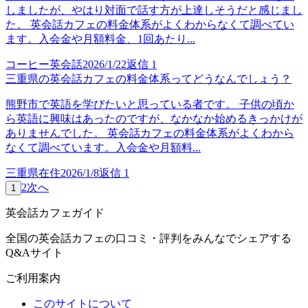
しましたが、やはり対面で話す方が上達しそうだと感じまし
た。 英会話カフェの料金体系がよくわからなくて調べてい
ます。入会金や月額料金、1回あたり...
コーヒー英会話
2026/1/22
返信
1
三重県の英会話カフェの料金体系ってどうなんでしょう？
熊野市で英語を学びたいと思っている者です。 子供の頃か
ら英語に興味はあったのですが、なかなか始めるきっかけが
ありませんでした。 英会話カフェの料金体系がよくわから
なくて調べています。入会金や月額料...
三重県在住
2026/1/8
返信
1
2
次へ
1
英会話カフェガイド
全国の英会話カフェの口コミ・評判をみんなでシェアする
Q&Aサイト
ご利用案内
このサイトについて