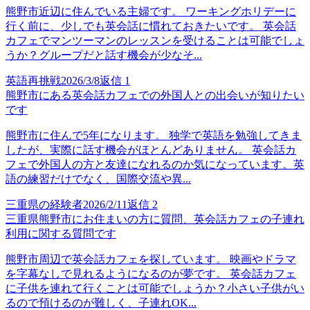
熊野市近辺に住んでいる主婦です。 ワーキングホリデーに
行く前に、少しでも英会話に慣れておきたいです。 英会話
カフェでマンツーマンのレッスンを受けることは可能でしょ
うか？グループだと話す機会が少なそ...
英語再挑戦
2026/3/8
返信
1
熊野市にある英会話カフェでの外国人との出会いが知りたい
です
熊野市に住んで5年になります。 独学で英語を勉強してきま
したが、実際に話す機会がほとんどありません。 英会話カ
フェで外国人の方と友達になれるのか気になっています。英
語の練習だけでなく、国際交流や異...
三重県の経験者
2026/2/11
返信
2
三重県熊野市にお住まいの方に質問、英会話カフェの子連れ
利用に関する質問です
熊野市周辺で英会話カフェを探しています。 映画やドラマ
を字幕なしで見れるようになるのが夢です。 英会話カフェ
に子供を連れて行くことは可能でしょうか？小さい子供がい
るので預けるのが難しく、子連れOK...