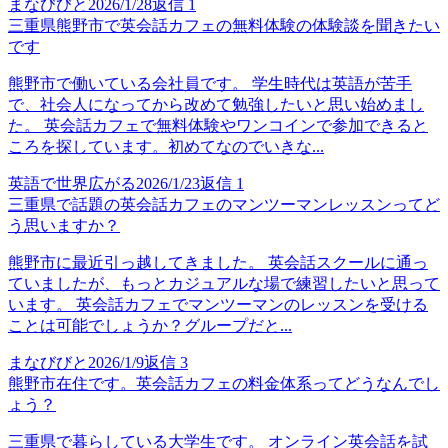
まなびびと
2026/1/28
返信
1
三重県熊野市で英会話カフェの無料体験の体験談を聞きたい
です
熊野市で働いている会社員です。 学生時代は英語が苦手
で、社会人になってから改めて勉強したいと思い始めまし
た。 英会話カフェで無料体験やワンコインで参加できると
ころを探しています。初めてなのでいきな...
英語で世界広がる
2026/1/23
返信
1
三重県で話題の英会話カフェのマンツーマンレッスンってど
う思いますか？
熊野市に最近引っ越してきました。 英会話スクールに通っ
ていましたが、もっとカジュアルな場で練習したいと思って
います。 英会話カフェでマンツーマンのレッスンを受ける
ことは可能でしょうか？グループだと...
まなびびと
2026/1/9
返信
3
熊野市在住です。英会話カフェの料金体系ってどうなんでし
ょう？
三重県で暮らしている大学生です。 オンライン英会話を試