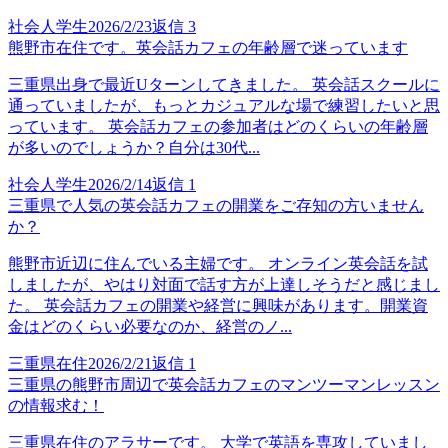
社会人学生
2026/2/23
返信
3
熊野市在住です。英会話カフェの年齢層で迷っています
三重県出身で最近Uターンしてきました。 英会話スクールに
通っていましたが、もっとカジュアルな場で練習したいと思
っています。 英会話カフェの参加者はどのくらいの年齢層
が多いのでしょうか？自分は30代...
社会人学生
2026/2/14
返信
1
三重県で人気の英会話カフェの開業をご存知の方いません
か？
熊野市近辺に住んでいる主婦です。 オンライン英会話を試
しましたが、やはり対面で話す方が上達しそうだと感じまし
た。 英会話カフェの開業や経営に興味があります。開業資
金はどのくらい必要なのか、経営のノ...
三重県在住
2026/2/21
返信
1
三重県の熊野市周辺で英会話カフェのマンツーマンレッスン
の情報求む！
三重県在住のアラサーです。 大学で英語を専攻していまし