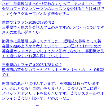
たが、卒業後はすっかり使わなくなってしまいました。 英
会話カフェでマンツーマンのレッスンを受けることは可能で
しょうか？グループだと話す機会が少...
国際交流ファン
2026/2/19
返信
2
三重県で人気の英会話カフェのおすすめポイントについて皆
さんの意見が聞きたい
熊野市に最近引っ越してきました。 退職後の趣味として英
会話を始めようかと考えています。 この辺りでおすすめの
英会話カフェはどこでしょうか？初めてなので、雰囲気が良
くて通いやすいお店を探しています。...
三重県のカフェ好き
2026/1/28
返信
2
熊野市の英会話カフェのメリット・デメリットのことで相談
です
熊野市のあたりに住んでいます。 英検2級は持っています
が、会話となると自信がありません。 英会話カフェに通う
メリットとデメリットを知りたいです。英会話スクールやオ
ンライン英会話と比べて、どのような...