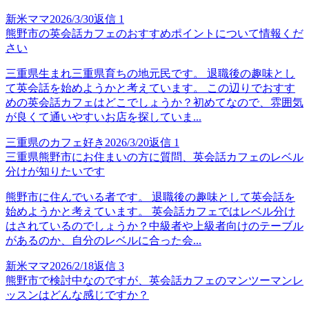
新米ママ
2026/3/30
返信
1
熊野市の英会話カフェのおすすめポイントについて情報くだ
さい
三重県生まれ三重県育ちの地元民です。 退職後の趣味とし
て英会話を始めようかと考えています。 この辺りでおすす
めの英会話カフェはどこでしょうか？初めてなので、雰囲気
が良くて通いやすいお店を探していま...
三重県のカフェ好き
2026/3/20
返信
1
三重県熊野市にお住まいの方に質問、英会話カフェのレベル
分けが知りたいです
熊野市に住んでいる者です。 退職後の趣味として英会話を
始めようかと考えています。 英会話カフェではレベル分け
はされているのでしょうか？中級者や上級者向けのテーブル
があるのか、自分のレベルに合った会...
新米ママ
2026/2/18
返信
3
熊野市で検討中なのですが、英会話カフェのマンツーマンレ
ッスンはどんな感じですか？