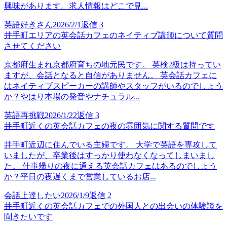
興味があります。求人情報はどこで見...
英語好きさん
2026/2/1
返信
3
井手町エリアの英会話カフェのネイティブ講師について質問
させてください
京都府生まれ京都府育ちの地元民です。 英検2級は持ってい
ますが、会話となると自信がありません。 英会話カフェに
はネイティブスピーカーの講師やスタッフがいるのでしょう
か？やはり本場の発音やナチュラル...
英語再挑戦
2026/1/22
返信
3
井手町近くの英会話カフェの夜の雰囲気に関する質問です
井手町近辺に住んでいる主婦です。 大学で英語を専攻して
いましたが、卒業後はすっかり使わなくなってしまいまし
た。 仕事帰りの夜に通える英会話カフェはあるのでしょう
か？平日の夜遅くまで営業しているお店...
会話上達したい
2026/1/9
返信
2
井手町近くの英会話カフェでの外国人との出会いの体験談を
聞きたいです