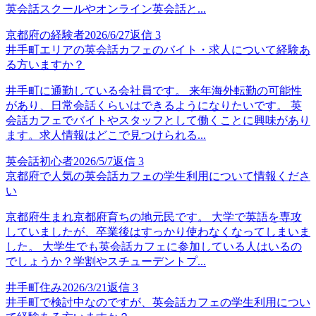
英会話スクールやオンライン英会話と...
京都府の経験者
2026/6/27
返信
3
井手町エリアの英会話カフェのバイト・求人について経験あ
る方いますか？
井手町に通勤している会社員です。 来年海外転勤の可能性
があり、日常会話くらいはできるようになりたいです。 英
会話カフェでバイトやスタッフとして働くことに興味があり
ます。求人情報はどこで見つけられる...
英会話初心者
2026/5/7
返信
3
京都府で人気の英会話カフェの学生利用について情報くださ
い
京都府生まれ京都府育ちの地元民です。 大学で英語を専攻
していましたが、卒業後はすっかり使わなくなってしまいま
した。 大学生でも英会話カフェに参加している人はいるの
でしょうか？学割やスチューデントプ...
井手町住み
2026/3/21
返信
3
井手町で検討中なのですが、英会話カフェの学生利用につい