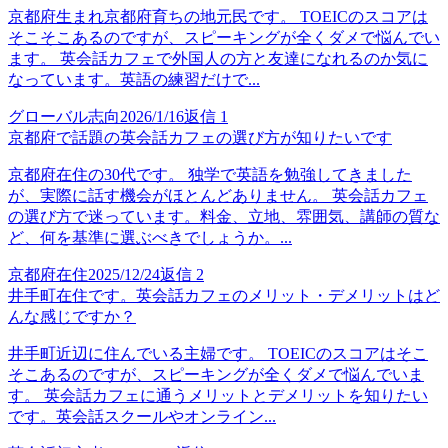
京都府生まれ京都府育ちの地元民です。 TOEICのスコアは
そこそこあるのですが、スピーキングが全くダメで悩んでい
ます。 英会話カフェで外国人の方と友達になれるのか気に
なっています。英語の練習だけで...
グローバル志向
2026/1/16
返信
1
京都府で話題の英会話カフェの選び方が知りたいです
京都府在住の30代です。 独学で英語を勉強してきました
が、実際に話す機会がほとんどありません。 英会話カフェ
の選び方で迷っています。料金、立地、雰囲気、講師の質な
ど、何を基準に選ぶべきでしょうか。...
京都府在住
2025/12/24
返信
2
井手町在住です。英会話カフェのメリット・デメリットはど
んな感じですか？
井手町近辺に住んでいる主婦です。 TOEICのスコアはそこ
そこあるのですが、スピーキングが全くダメで悩んでいま
す。 英会話カフェに通うメリットとデメリットを知りたい
です。英会話スクールやオンライン...