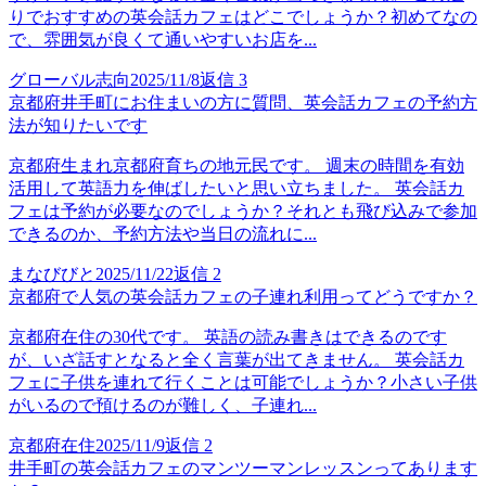
りでおすすめの英会話カフェはどこでしょうか？初めてなの
で、雰囲気が良くて通いやすいお店を...
グローバル志向
2025/11/8
返信
3
京都府井手町にお住まいの方に質問、英会話カフェの予約方
法が知りたいです
京都府生まれ京都府育ちの地元民です。 週末の時間を有効
活用して英語力を伸ばしたいと思い立ちました。 英会話カ
フェは予約が必要なのでしょうか？それとも飛び込みで参加
できるのか、予約方法や当日の流れに...
まなびびと
2025/11/22
返信
2
京都府で人気の英会話カフェの子連れ利用ってどうですか？
京都府在住の30代です。 英語の読み書きはできるのです
が、いざ話すとなると全く言葉が出てきません。 英会話カ
フェに子供を連れて行くことは可能でしょうか？小さい子供
がいるので預けるのが難しく、子連れ...
京都府在住
2025/11/9
返信
2
井手町の英会話カフェのマンツーマンレッスンってあります