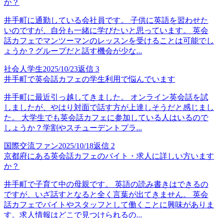
か？
井手町に通勤している会社員です。 子供に英語を習わせた
いのですが、自分も一緒に学びたいと思っています。 英会
話カフェでマンツーマンのレッスンを受けることは可能でし
ょうか？グループだと話す機会が少な...
社会人学生
2025/10/23
返信
3
井手町で英会話カフェの学生利用で悩んでいます
井手町に最近引っ越してきました。 オンライン英会話を試
しましたが、やはり対面で話す方が上達しそうだと感じまし
た。 大学生でも英会話カフェに参加している人はいるので
しょうか？学割やスチューデントプラ...
国際交流ファン
2025/10/18
返信
2
京都府にある英会話カフェのバイト・求人に詳しい方います
か？
井手町で子育て中の母親です。 英語の読み書きはできるの
ですが、いざ話すとなると全く言葉が出てきません。 英会
話カフェでバイトやスタッフとして働くことに興味がありま
す。求人情報はどこで見つけられるの...