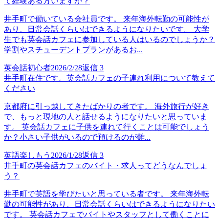
て経験ある方いますか？
井手町で働いている会社員です。 来年海外転勤の可能性が
あり、日常会話くらいはできるようになりたいです。 大学
生でも英会話カフェに参加している人はいるのでしょうか？
学割やスチューデントプランがあるお...
英会話初心者
2026/2/28
返信
3
井手町在住です。英会話カフェの子連れ利用について教えて
ください
京都府に引っ越してきたばかりの者です。 海外旅行が好き
で、もっと現地の人と話せるようになりたいと思っていま
す。 英会話カフェに子供を連れて行くことは可能でしょう
か？小さい子供がいるので預けるのが難...
英語楽しもう
2026/1/28
返信
3
井手町の英会話カフェのバイト・求人ってどうなんでしょ
う？
井手町で英語を学びたいと思っている者です。 来年海外転
勤の可能性があり、日常会話くらいはできるようになりたい
です。 英会話カフェでバイトやスタッフとして働くことに