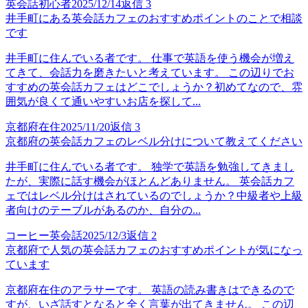
英会話初心者
2025/12/14
返信
3
井手町にある英会話カフェのおすすめポイントのことで相談
です
井手町に住んでいる者です。 仕事で英語を使う機会が増え
てきて、会話力を磨きたいと考えています。 この辺りでお
すすめの英会話カフェはどこでしょうか？初めてなので、雰
囲気が良くて通いやすいお店を探して...
京都府在住
2025/11/20
返信
3
京都府の英会話カフェのレベル分けについて教えてください
井手町に住んでいる者です。 独学で英語を勉強してきまし
たが、実際に話す機会がほとんどありません。 英会話カフ
ェではレベル分けはされているのでしょうか？中級者や上級
者向けのテーブルがあるのか、自分の...
コーヒー英会話
2025/12/3
返信
2
京都府で人気の英会話カフェのおすすめポイントが気になっ
ています
京都府在住のアラサーです。 英語の読み書きはできるので
すが、いざ話すとなると全く言葉が出てきません。 この辺