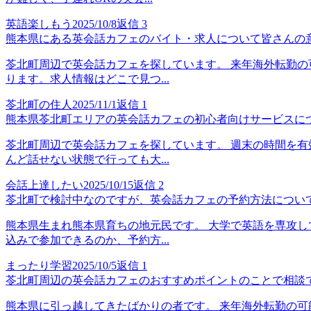
英語楽しもう
2025/10/8
返信
3
熊本県にある英会話カフェのバイト・求人について皆さんの
苓北町周辺で英会話カフェを探しています。 来年海外転勤の
ります。求人情報はどこで見つ...
苓北町の住人
2025/11/1
返信
1
熊本県苓北町エリアの英会話カフェの初心者向けサービスに
苓北町周辺で英会話カフェを探しています。 週末の時間を有
んど話せない状態で行っても大...
会話上達したい
2025/10/15
返信
2
苓北町で検討中なのですが、英会話カフェの予約方法につい
熊本県生まれ熊本県育ちの地元民です。 大学で英語を専攻し
込みで参加できるのか、予約方...
まったり学習
2025/10/5
返信
1
苓北町周辺の英会話カフェのおすすめポイントのことで相談
熊本県に引っ越してきたばかりの者です。 来年海外転勤の可