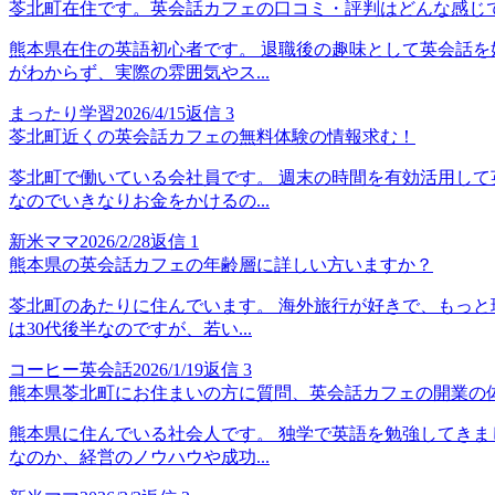
苓北町在住です。英会話カフェの口コミ・評判はどんな感じ
熊本県在住の英語初心者です。 退職後の趣味として英会話を
がわからず、実際の雰囲気やス...
まったり学習
2026/4/15
返信
3
苓北町近くの英会話カフェの無料体験の情報求む！
苓北町で働いている会社員です。 週末の時間を有効活用して
なのでいきなりお金をかけるの...
新米ママ
2026/2/28
返信
1
熊本県の英会話カフェの年齢層に詳しい方いますか？
苓北町のあたりに住んでいます。 海外旅行が好きで、もっと
は30代後半なのですが、若い...
コーヒー英会話
2026/1/19
返信
3
熊本県苓北町にお住まいの方に質問、英会話カフェの開業の
熊本県に住んでいる社会人です。 独学で英語を勉強してきま
なのか、経営のノウハウや成功...