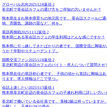
グローバル志向
2025/12/8
返信
2
苓北町で英会話カフェの選び方をご存知の方いませんか？
熊本県生まれ熊本県育ちの地元民です。 英会話スクールに通
地、雰囲気、講師の質など、何を...
英語再挑戦
2025/11/12
返信
2
熊本県にある英会話カフェの学生利用はどんな感じですか？
熊本県に引っ越してきたばかりの者です。 国際交流に興味が
うか？学割やスチューデントプ...
国際交流ファン
2025/11/8
返信
2
苓北町周辺の英会話カフェのバイト・求人について質問させ
熊本県在住の英語初心者です。 子供の頃から英語に興味はあ
ります。求人情報はどこで見つ...
会話上達したい
2025/11/3
返信
1
熊本県苓北町近辺の英会話カフェの子連れ利用に詳しい方い
苓北町で働いている会社員です。 英検2級は持っていますが
が難しく、子連れOKの英会...