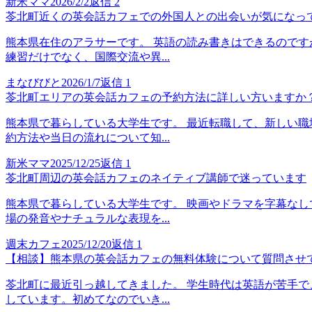
新米ママ
2026/2/2
返信
2
苓北町近くの英会話カフェでの外国人との出会いが気になっ
熊本県在住のアラサーです。 英語の読み書きはできるのです
練習だけでなく、国際交流や異...
まなびびと
2026/1/7
返信
1
苓北町エリアの英会話カフェの予約方法に詳しい方いますか
熊本県で暮らしている大学生です。 最近転職して、新しい職
約方法や当日の流れについて知...
新米ママ
2025/12/25
返信
1
苓北町周辺の英会話カフェのネイティブ講師で迷っています
熊本県で暮らしている大学生です。 映画やドラマを字幕なし
場の発音やナチュラルな表現を...
週末カフェ
2025/12/20
返信
1
【相談】熊本県の英会話カフェの無料体験について質問させ
苓北町に最近引っ越してきました。 学生時代は英語が苦手で
しています。初めてなのでいき...