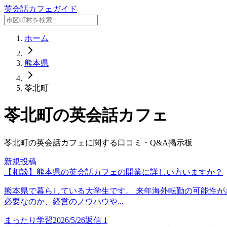
英会話カフェガイド
ホーム
熊本県
苓北町
苓北町
の英会話カフェ
苓北町
の英会話カフェに関する口コミ・Q&A掲示板
新規投稿
【相談】熊本県の英会話カフェの開業に詳しい方いますか？
熊本県で暮らしている大学生です。 来年海外転勤の可能性が
必要なのか、経営のノウハウや...
まったり学習
2026/5/26
返信
1