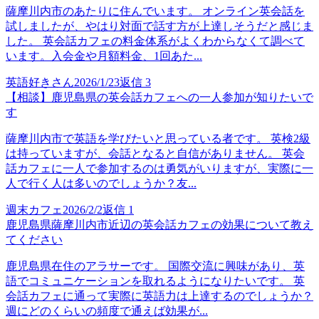
薩摩川内市のあたりに住んでいます。 オンライン英会話を
試しましたが、やはり対面で話す方が上達しそうだと感じま
した。 英会話カフェの料金体系がよくわからなくて調べて
います。入会金や月額料金、1回あた...
英語好きさん
2026/1/23
返信
3
【相談】鹿児島県の英会話カフェへの一人参加が知りたいで
す
薩摩川内市で英語を学びたいと思っている者です。 英検2級
は持っていますが、会話となると自信がありません。 英会
話カフェに一人で参加するのは勇気がいりますが、実際に一
人で行く人は多いのでしょうか？友...
週末カフェ
2026/2/2
返信
1
鹿児島県薩摩川内市近辺の英会話カフェの効果について教え
てください
鹿児島県在住のアラサーです。 国際交流に興味があり、英
語でコミュニケーションを取れるようになりたいです。 英
会話カフェに通って実際に英語力は上達するのでしょうか？
週にどのくらいの頻度で通えば効果が...