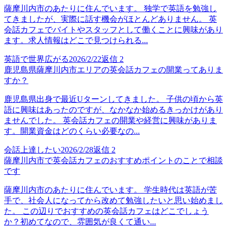
薩摩川内市のあたりに住んでいます。 独学で英語を勉強し
てきましたが、実際に話す機会がほとんどありません。 英
会話カフェでバイトやスタッフとして働くことに興味があり
ます。求人情報はどこで見つけられる...
英語で世界広がる
2026/2/22
返信
2
鹿児島県薩摩川内市エリアの英会話カフェの開業ってありま
すか？
鹿児島県出身で最近Uターンしてきました。 子供の頃から英
語に興味はあったのですが、なかなか始めるきっかけがあり
ませんでした。 英会話カフェの開業や経営に興味がありま
す。開業資金はどのくらい必要なの...
会話上達したい
2026/2/28
返信
2
薩摩川内市で英会話カフェのおすすめポイントのことで相談
です
薩摩川内市のあたりに住んでいます。 学生時代は英語が苦
手で、社会人になってから改めて勉強したいと思い始めまし
た。 この辺りでおすすめの英会話カフェはどこでしょう
か？初めてなので、雰囲気が良くて通い...