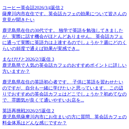
コーヒー英会話
2026/3/4
返信
2
薩摩川内市在住です。英会話カフェの効果について皆さんの
意見が聞きたい
鹿児島県在住の30代です。 独学で英語を勉強してきました
が、実際に話す機会がほとんどありません。 英会話カフェ
に通って実際に英語力は上達するのでしょうか？週にどのく
らいの頻度で通えば効果が実感でき...
まなびびと
2026/2/3
返信
3
鹿児島県で人気の英会話カフェのおすすめポイントに詳しい
方いますか？
鹿児島県在住の英語初心者です。 子供に英語を習わせたい
のですが、自分も一緒に学びたいと思っています。 この辺
りでおすすめの英会話カフェはどこでしょうか？初めてなの
で、雰囲気が良くて通いやすいお店を...
英語再挑戦
2026/2/5
返信
2
鹿児島県薩摩川内市にお住まいの方に質問、英会話カフェの
料金体系はどんな感じですか？