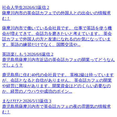
社会人学生
2026/6/3
返信
2
薩摩川内市の英会話カフェでの外国人との出会いの情報求
む！
薩摩川内市で働いている会社員です。 仕事で英語を使う機
会が増えてきて、会話力を磨きたいと考えています。 英会
話カフェで外国人の方と友達になれるのか気になっていま
す。英語の練習だけでなく、国際交流や...
英語楽しもう
2026/6/6
返信
2
鹿児島県薩摩川内市近辺の英会話カフェの開業ってどうなん
でしょう？
鹿児島県に住む40代の会社員です。 英検2級は持っています
が、会話となると自信がありません。 英会話カフェの開業
や経営に興味があります。開業資金はどのくらい必要なの
か、経営のノウハウや成功のポイン...
まなびびと
2026/5/13
返信
3
鹿児島県薩摩川内市で英会話カフェの夜の雰囲気の情報求
む！