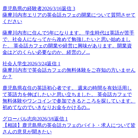
鹿児島県の経験者
2026/3/16
返信
3
薩摩川内市エリアの英会話カフェの開業について質問させて
ください
薩摩川内市に住んで5年になります。 学生時代は英語が苦手
で、社会人になってから改めて勉強したいと思い始めまし
た。 英会話カフェの開業や経営に興味があります。開業資
金はどのくらい必要なのか、経営のノ...
社会人学生
2026/3/24
返信
1
薩摩川内市で英会話カフェの無料体験をご存知の方いません
か？
鹿児島県在住の英語初心者です。 週末の時間を有効活用し
て英語力を伸ばしたいと思い立ちました。 英会話カフェで
無料体験やワンコインで参加できるところを探しています。
初めてなのでいきなりお金をかけるの...
グローバル志向
2026/3/6
返信
1
【相談】鹿児島県の英会話カフェのバイト・求人について皆
さんの意見が聞きたい