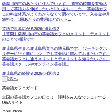
薩摩川内市のあたりに住んでいます。 週末の時間を有効活
用して英語力を伸ばしたいと思い立ちました。 英会話カフ
ェの料金体系がよくわからなくて調べています。入会金や月
額料金、1回あたりの費用はどのくら...
英語で世界広がる
2026/1/8
返信
2
【質問】薩摩川内市の英会話カフェのメリット・デメリット
のことで相談です
鹿児島県生まれ鹿児島県育ちの地元民です。 ワーキングホ
リデーに行く前に、少しでも英会話に慣れておきたいです。
英会話カフェに通うメリットとデメリットを知りたいです。
英会話スクールやオンライン英会話...
鹿児島県の経験者
2026/1/4
返信
2
2
次へ
1
英会話カフェガイド
全国の英会話カフェの口コミ・評判をみんなでシェアする
Q&Aサイト
ご利用案内