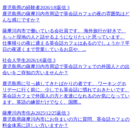
鹿児島県の経験者
2026/1/8
返信
3
鹿児島県の薩摩川内市周辺で英会話カフェの夜の雰囲気はど
んな感じですか？
薩摩川内市で働いている会社員です。 海外旅行が好きで、
もっと現地の人と話せるようになりたいと思っています。
仕事帰りの夜に通える英会話カフェはあるのでしょうか？平
日の夜遅くまで営業しているお店や、...
社会人学生
2026/1/6
返信
3
鹿児島県の薩摩川内市周辺で英会話カフェでの外国人との出
会いをご存知の方いませんか？
鹿児島県に引っ越してきたばかりの者です。 ワーキングホ
リデーに行く前に、少しでも英会話に慣れておきたいです。
英会話カフェで外国人の方と友達になれるのか気になってい
ます。英語の練習だけでなく、国際...
薩摩川内市住み
2025/12/25
返信
3
鹿児島県薩摩川内市にお住まいの方に質問、英会話カフェの
料金体系に詳しい方いますか？