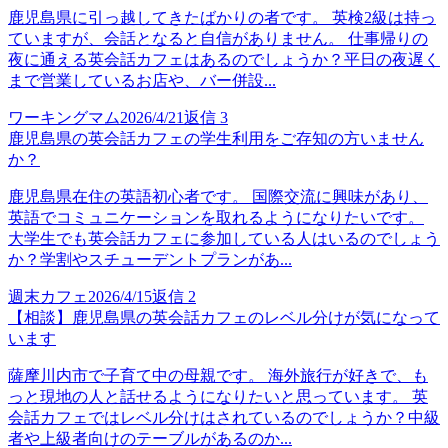
鹿児島県に引っ越してきたばかりの者です。 英検2級は持っ
ていますが、会話となると自信がありません。 仕事帰りの
夜に通える英会話カフェはあるのでしょうか？平日の夜遅く
まで営業しているお店や、バー併設...
ワーキングマム
2026/4/21
返信
3
鹿児島県の英会話カフェの学生利用をご存知の方いません
か？
鹿児島県在住の英語初心者です。 国際交流に興味があり、
英語でコミュニケーションを取れるようになりたいです。
大学生でも英会話カフェに参加している人はいるのでしょう
か？学割やスチューデントプランがあ...
週末カフェ
2026/4/15
返信
2
【相談】鹿児島県の英会話カフェのレベル分けが気になって
います
薩摩川内市で子育て中の母親です。 海外旅行が好きで、も
っと現地の人と話せるようになりたいと思っています。 英
会話カフェではレベル分けはされているのでしょうか？中級
者や上級者向けのテーブルがあるのか...