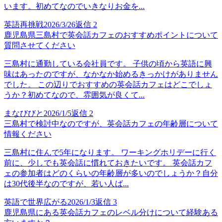
います。初めてなのでいきなりお金を...
英語再挑戦
2026/3/26
返信
2
鹿児島県三島村で英会話カフェのおすすめポイントについて
質問させてください
三島村に通勤している会社員です。 子供の頃から英語に興
味はあったのですが、なかなか始めるきっかけがありません
でした。 この辺りでおすすめの英会話カフェはどこでしょ
うか？初めてなので、雰囲気が良くて...
まなびびと
2026/1/5
返信
2
三島村で検討中なのですが、英会話カフェの年齢層について
情報ください
三島村に住んで5年になります。 ワーキングホリデーに行く
前に、少しでも英会話に慣れておきたいです。 英会話カフ
ェの参加者はどのくらいの年齢層が多いのでしょうか？自分
は30代後半なのですが、若い人ば...
英語で世界広がる
2026/1/3
返信
3
鹿児島県にある英会話カフェのレベル分けについて経験ある