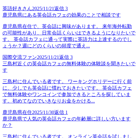
英語好きさん
2025/11/21
返信
3
鹿児島県にある英会話カフェの効果のことで相談です
鹿児島県在住で、英会話に興味があります。 来年海外転勤
の可能性があり、日常会話くらいはできるようになりたいで
す。 英会話カフェに通って実際に英語力は上達するのでし
ょうか？週にどのくらいの頻度で通え...
国際交流ファン
2025/11/21
返信
3
三島村近くの英会話カフェの無料体験の体験談を聞きたいで
す
三島村に住んでいる者です。 ワーキングホリデーに行く前
に、少しでも英会話に慣れておきたいです。 英会話カフェ
で無料体験やワンコインで参加できるところを探していま
す。初めてなのでいきなりお金をかける...
鹿児島県在住
2025/11/30
返信
1
鹿児島県で人気の英会話カフェの年齢層に詳しい方います
か？
三島村に住んでいる者です。 オンライン英会話を試しまし