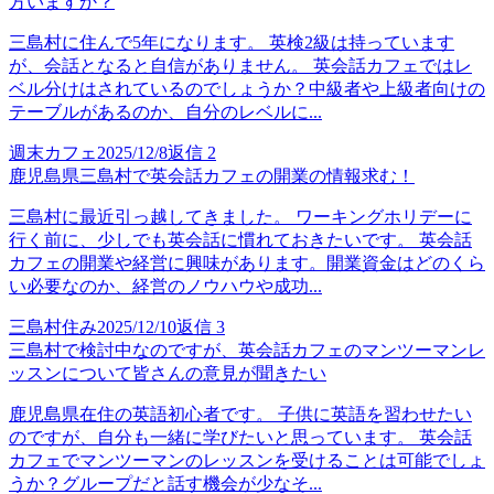
方いますか？
三島村に住んで5年になります。 英検2級は持っています
が、会話となると自信がありません。 英会話カフェではレ
ベル分けはされているのでしょうか？中級者や上級者向けの
テーブルがあるのか、自分のレベルに...
週末カフェ
2025/12/8
返信
2
鹿児島県三島村で英会話カフェの開業の情報求む！
三島村に最近引っ越してきました。 ワーキングホリデーに
行く前に、少しでも英会話に慣れておきたいです。 英会話
カフェの開業や経営に興味があります。開業資金はどのくら
い必要なのか、経営のノウハウや成功...
三島村住み
2025/12/10
返信
3
三島村で検討中なのですが、英会話カフェのマンツーマンレ
ッスンについて皆さんの意見が聞きたい
鹿児島県在住の英語初心者です。 子供に英語を習わせたい
のですが、自分も一緒に学びたいと思っています。 英会話
カフェでマンツーマンのレッスンを受けることは可能でしょ
うか？グループだと話す機会が少なそ...