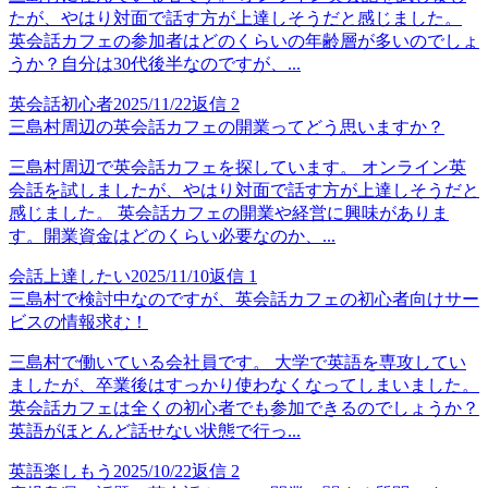
たが、やはり対面で話す方が上達しそうだと感じました。
英会話カフェの参加者はどのくらいの年齢層が多いのでしょ
うか？自分は30代後半なのですが、...
英会話初心者
2025/11/22
返信
2
三島村周辺の英会話カフェの開業ってどう思いますか？
三島村周辺で英会話カフェを探しています。 オンライン英
会話を試しましたが、やはり対面で話す方が上達しそうだと
感じました。 英会話カフェの開業や経営に興味がありま
す。開業資金はどのくらい必要なのか、...
会話上達したい
2025/11/10
返信
1
三島村で検討中なのですが、英会話カフェの初心者向けサー
ビスの情報求む！
三島村で働いている会社員です。 大学で英語を専攻してい
ましたが、卒業後はすっかり使わなくなってしまいました。
英会話カフェは全くの初心者でも参加できるのでしょうか？
英語がほとんど話せない状態で行っ...
英語楽しもう
2025/10/22
返信
2