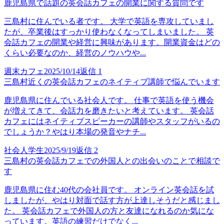
鹿児島県で話題の英会話カフェの開業に関する質問です
三島村に住んでいる者です。 大学で英語を専攻していまし
たが、卒業後はすっかり使わなくなってしまいました。 英
会話カフェの開業や経営に興味があります。開業資金はどの
くらい必要なのか、経営のノウハウや...
週末カフェ
2025/10/14
返信
1
三島村近くの英会話カフェのネイティブ講師で悩んでいます
鹿児島県に住んでいる社会人です。 仕事で英語を使う機会
が増えてきて、会話力を磨きたいと考えています。 英会話
カフェにはネイティブスピーカーの講師やスタッフがいるの
でしょうか？やはり本場の発音やナチ...
社会人学生
2025/9/19
返信
2
三島村の英会話カフェでの外国人との出会いのことで相談で
す
鹿児島県に住む40代の会社員です。 オンライン英会話を試
しましたが、やはり対面で話す方が上達しそうだと感じまし
た。 英会話カフェで外国人の方と友達になれるのか気にな
っています。英語の練習だけでなく...