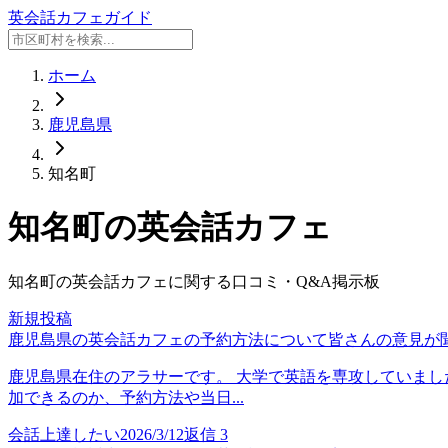
英会話カフェガイド
ホーム
鹿児島県
知名町
知名町
の英会話カフェ
知名町
の英会話カフェに関する口コミ・Q&A掲示板
新規投稿
鹿児島県の英会話カフェの予約方法について皆さんの意見が
鹿児島県在住のアラサーです。 大学で英語を専攻していまし
加できるのか、予約方法や当日...
会話上達したい
2026/3/12
返信
3