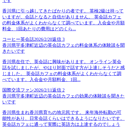
です
香川県に引っ越してきたばかりの者です。 英検2級は持って
いますが、会話となると自信がありません。 英会話カフェ
の料金体系がよくわからなくて調べています。入会金や月額
料金、1回あたりの費用はどのくら...
コーヒー英会話
2026/2/20
返信
3
香川県宇多津町近辺の英会話カフェの料金体系の体験談を聞
きたいです
香川県在住で、英会話に興味があります。 オンライン英会
話を試しましたが、やはり対面で話す方が上達しそうだと感
じました。 英会話カフェの料金体系がよくわからなくて調
べています。入会金や月額料金、1回...
国際交流ファン
2026/2/11
返信
2
香川県宇多津町近辺の英会話カフェの効果の体験談を聞きた
いです
香川県生まれ香川県育ちの地元民です。 来年海外転勤の可
能性があり、日常会話くらいはできるようになりたいです。
英会話カフェに通って実際に英語力は上達するのでしょう