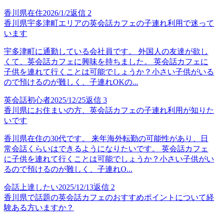
香川県在住
2026/1/2
返信
2
香川県宇多津町エリアの英会話カフェの子連れ利用で迷って
います
宇多津町に通勤している会社員です。 外国人の友達が欲し
くて、英会話カフェに興味を持ちました。 英会話カフェに
子供を連れて行くことは可能でしょうか？小さい子供がいる
ので預けるのが難しく、子連れOKの...
英会話初心者
2025/12/25
返信
3
香川県にお住まいの方、英会話カフェの子連れ利用が知りた
いです
香川県在住の30代です。 来年海外転勤の可能性があり、日
常会話くらいはできるようになりたいです。 英会話カフェ
に子供を連れて行くことは可能でしょうか？小さい子供がい
るので預けるのが難しく、子連れO...
会話上達したい
2025/12/13
返信
2
香川県で話題の英会話カフェのおすすめポイントについて経
験ある方いますか？