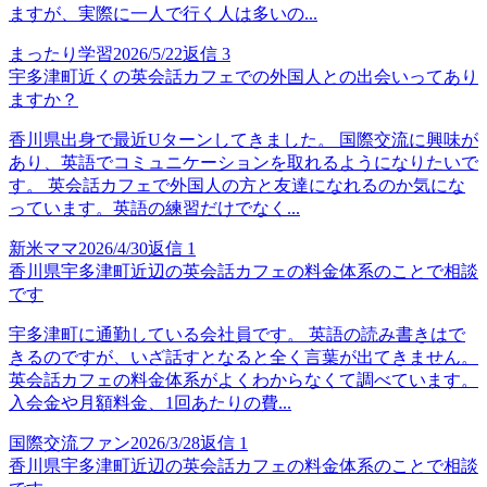
ますが、実際に一人で行く人は多いの...
まったり学習
2026/5/22
返信
3
宇多津町近くの英会話カフェでの外国人との出会いってあり
ますか？
香川県出身で最近Uターンしてきました。 国際交流に興味が
あり、英語でコミュニケーションを取れるようになりたいで
す。 英会話カフェで外国人の方と友達になれるのか気にな
っています。英語の練習だけでなく...
新米ママ
2026/4/30
返信
1
香川県宇多津町近辺の英会話カフェの料金体系のことで相談
です
宇多津町に通勤している会社員です。 英語の読み書きはで
きるのですが、いざ話すとなると全く言葉が出てきません。
英会話カフェの料金体系がよくわからなくて調べています。
入会金や月額料金、1回あたりの費...
国際交流ファン
2026/3/28
返信
1
香川県宇多津町近辺の英会話カフェの料金体系のことで相談