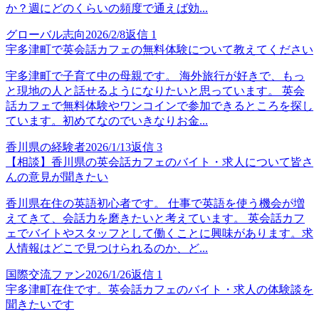
か？週にどのくらいの頻度で通えば効...
グローバル志向
2026/2/8
返信
1
宇多津町で英会話カフェの無料体験について教えてください
宇多津町で子育て中の母親です。 海外旅行が好きで、もっ
と現地の人と話せるようになりたいと思っています。 英会
話カフェで無料体験やワンコインで参加できるところを探し
ています。初めてなのでいきなりお金...
香川県の経験者
2026/1/13
返信
3
【相談】香川県の英会話カフェのバイト・求人について皆さ
んの意見が聞きたい
香川県在住の英語初心者です。 仕事で英語を使う機会が増
えてきて、会話力を磨きたいと考えています。 英会話カフ
ェでバイトやスタッフとして働くことに興味があります。求
人情報はどこで見つけられるのか、ど...
国際交流ファン
2026/1/26
返信
1
宇多津町在住です。英会話カフェのバイト・求人の体験談を
聞きたいです