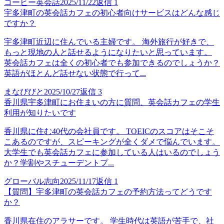
コーヒー英会話
2025/11/22
返信
1
宇多津町の英会話カフェの初心者向けサービスはどんな感じ
ですか？
宇多津町近辺に住んでいる主婦です。 海外旅行が好きで、
もっと現地の人と話せるようになりたいと思っています。
英会話カフェは全くの初心者でも参加できるのでしょうか？
英語がほとんど話せない状態で行って...
まなびびと
2025/10/27
返信
3
香川県宇多津町にお住まいの方に質問、英会話カフェの学生
利用が知りたいです
香川県に住む40代の会社員です。 TOEICのスコアはそこそ
こあるのですが、スピーキングが全くダメで悩んでいます。
大学生でも英会話カフェに参加している人はいるのでしょう
か？学割やスチューデントプ...
グローバル志向
2025/11/17
返信
1
【質問】宇多津町の英会話カフェの予約方法ってどうです
か？
香川県在住のアラサーです。 学生時代は英語が苦手で、社