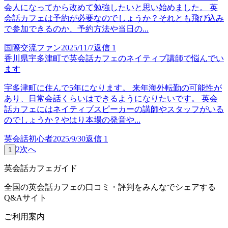
会人になってから改めて勉強したいと思い始めました。 英
会話カフェは予約が必要なのでしょうか？それとも飛び込み
で参加できるのか、予約方法や当日の...
国際交流ファン
2025/11/7
返信
1
香川県宇多津町で英会話カフェのネイティブ講師で悩んでい
ます
宇多津町に住んで5年になります。 来年海外転勤の可能性が
あり、日常会話くらいはできるようになりたいです。 英会
話カフェにはネイティブスピーカーの講師やスタッフがいる
のでしょうか？やはり本場の発音や...
英会話初心者
2025/9/30
返信
1
2
次へ
1
英会話カフェガイド
全国の英会話カフェの口コミ・評判をみんなでシェアする
Q&Aサイト
ご利用案内