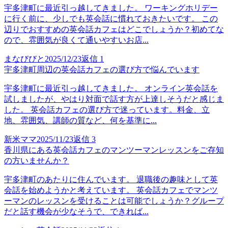
宇多津町に最近引っ越してきました。 ワーキングホリデー
に行く前に、少しでも英会話に慣れておきたいです。 この
辺りでおすすめの英会話カフェはどこでしょうか？初めてな
ので、雰囲気が良くて通いやすいお店...
まなびびと
2025/12/23
返信
1
宇多津町周辺の英会話カフェの選び方で悩んでいます
宇多津町に最近引っ越してきました。 オンライン英会話を
試しましたが、やはり対面で話す方が上達しそうだと感じま
した。 英会話カフェの選び方で迷っています。料金、立
地、雰囲気、講師の質など、何を基準に...
新米ママ
2025/11/23
返信
3
香川県にある英会話カフェのマンツーマンレッスンをご存知
の方いませんか？
宇多津町のあたりに住んでいます。 退職後の趣味として英
会話を始めようかと考えています。 英会話カフェでマンツ
ーマンのレッスンを受けることは可能でしょうか？グループ
だと話す機会が少なそうで、できれば...