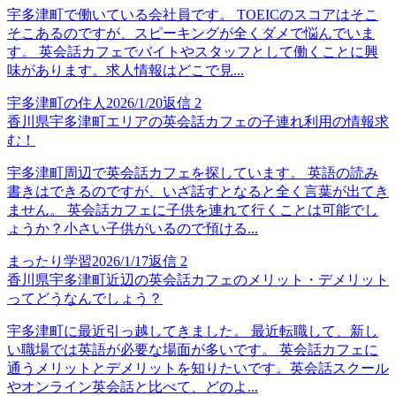
宇多津町で働いている会社員です。 TOEICのスコアはそこ
そこあるのですが、スピーキングが全くダメで悩んでいま
す。 英会話カフェでバイトやスタッフとして働くことに興
味があります。求人情報はどこで見...
宇多津町の住人
2026/1/20
返信
2
香川県宇多津町エリアの英会話カフェの子連れ利用の情報求
む！
宇多津町周辺で英会話カフェを探しています。 英語の読み
書きはできるのですが、いざ話すとなると全く言葉が出てき
ません。 英会話カフェに子供を連れて行くことは可能でし
ょうか？小さい子供がいるので預ける...
まったり学習
2026/1/17
返信
2
香川県宇多津町近辺の英会話カフェのメリット・デメリット
ってどうなんでしょう？
宇多津町に最近引っ越してきました。 最近転職して、新し
い職場では英語が必要な場面が多いです。 英会話カフェに
通うメリットとデメリットを知りたいです。英会話スクール
やオンライン英会話と比べて、どのよ...