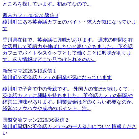
ところを探しています。初めてなので...
週末カフェ
2026/7/5
返信
3
綾川町にある英会話カフェのバイト・求人が気になっていま
す
香川県在住で、英会話に興味があります。 週末の時間を有
効活用して英語力を伸ばしたいと思い立ちました。 英会話
カフェでバイトやスタッフとして働くことに興味がありま
す。求人情報はどこで見つけられるのか...
新米ママ
2026/5/19
返信
1
綾川町で英会話カフェの開業が気になっています
綾川町で子育て中の母親です。 外国人の友達が欲しくて、
英会話カフェに興味を持ちました。 英会話カフェの開業や
経営に興味があります。開業資金はどのくらい必要なのか、
経営のノウハウや成功のポイント、注...
国際交流ファン
2026/3/9
返信
2
綾川町周辺の英会話カフェへの一人参加について情報くださ
い