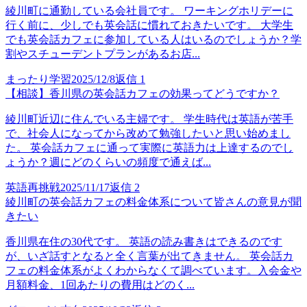
綾川町に通勤している会社員です。 ワーキングホリデーに
行く前に、少しでも英会話に慣れておきたいです。 大学生
でも英会話カフェに参加している人はいるのでしょうか？学
割やスチューデントプランがあるお店...
まったり学習
2025/12/8
返信
1
【相談】香川県の英会話カフェの効果ってどうですか？
綾川町近辺に住んでいる主婦です。 学生時代は英語が苦手
で、社会人になってから改めて勉強したいと思い始めまし
た。 英会話カフェに通って実際に英語力は上達するのでし
ょうか？週にどのくらいの頻度で通えば...
英語再挑戦
2025/11/17
返信
2
綾川町の英会話カフェの料金体系について皆さんの意見が聞
きたい
香川県在住の30代です。 英語の読み書きはできるのです
が、いざ話すとなると全く言葉が出てきません。 英会話カ
フェの料金体系がよくわからなくて調べています。入会金や
月額料金、1回あたりの費用はどのく...