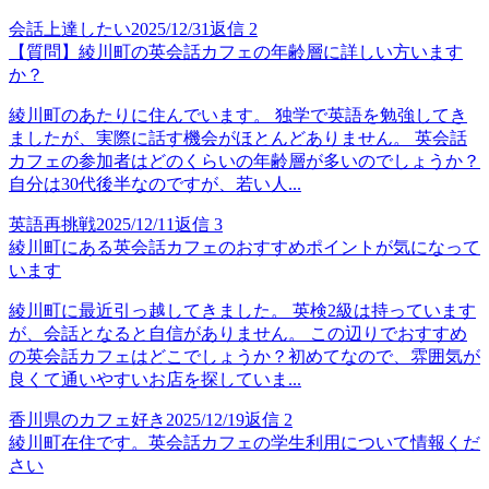
会話上達したい
2025/12/31
返信
2
【質問】綾川町の英会話カフェの年齢層に詳しい方います
か？
綾川町のあたりに住んでいます。 独学で英語を勉強してき
ましたが、実際に話す機会がほとんどありません。 英会話
カフェの参加者はどのくらいの年齢層が多いのでしょうか？
自分は30代後半なのですが、若い人...
英語再挑戦
2025/12/11
返信
3
綾川町にある英会話カフェのおすすめポイントが気になって
います
綾川町に最近引っ越してきました。 英検2級は持っています
が、会話となると自信がありません。 この辺りでおすすめ
の英会話カフェはどこでしょうか？初めてなので、雰囲気が
良くて通いやすいお店を探していま...
香川県のカフェ好き
2025/12/19
返信
2
綾川町在住です。英会話カフェの学生利用について情報くだ
さい