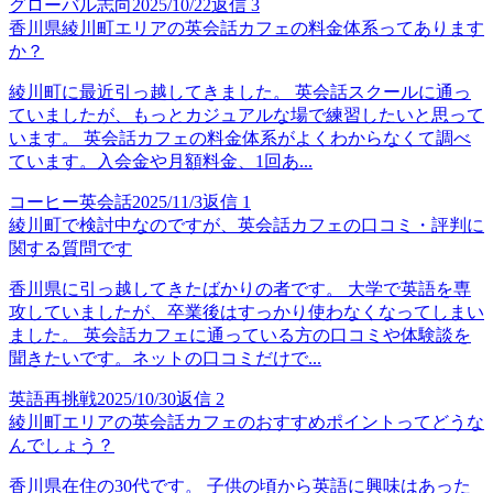
グローバル志向
2025/10/22
返信
3
香川県綾川町エリアの英会話カフェの料金体系ってあります
か？
綾川町に最近引っ越してきました。 英会話スクールに通っ
ていましたが、もっとカジュアルな場で練習したいと思って
います。 英会話カフェの料金体系がよくわからなくて調べ
ています。入会金や月額料金、1回あ...
コーヒー英会話
2025/11/3
返信
1
綾川町で検討中なのですが、英会話カフェの口コミ・評判に
関する質問です
香川県に引っ越してきたばかりの者です。 大学で英語を専
攻していましたが、卒業後はすっかり使わなくなってしまい
ました。 英会話カフェに通っている方の口コミや体験談を
聞きたいです。ネットの口コミだけで...
英語再挑戦
2025/10/30
返信
2
綾川町エリアの英会話カフェのおすすめポイントってどうな
んでしょう？
香川県在住の30代です。 子供の頃から英語に興味はあった