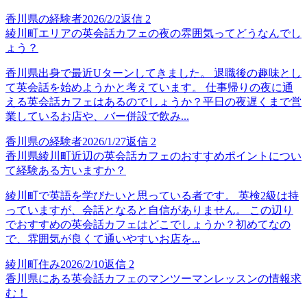
香川県の経験者
2026/2/2
返信
2
綾川町エリアの英会話カフェの夜の雰囲気ってどうなんでし
ょう？
香川県出身で最近Uターンしてきました。 退職後の趣味とし
て英会話を始めようかと考えています。 仕事帰りの夜に通
える英会話カフェはあるのでしょうか？平日の夜遅くまで営
業しているお店や、バー併設で飲み...
香川県の経験者
2026/1/27
返信
2
香川県綾川町近辺の英会話カフェのおすすめポイントについ
て経験ある方いますか？
綾川町で英語を学びたいと思っている者です。 英検2級は持
っていますが、会話となると自信がありません。 この辺り
でおすすめの英会話カフェはどこでしょうか？初めてなの
で、雰囲気が良くて通いやすいお店を...
綾川町住み
2026/2/10
返信
2
香川県にある英会話カフェのマンツーマンレッスンの情報求
む！