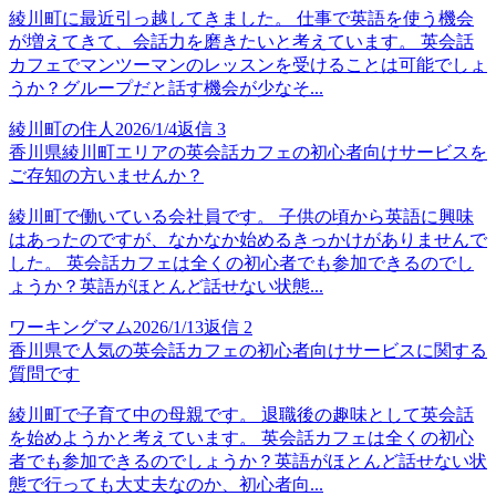
綾川町に最近引っ越してきました。 仕事で英語を使う機会
が増えてきて、会話力を磨きたいと考えています。 英会話
カフェでマンツーマンのレッスンを受けることは可能でしょ
うか？グループだと話す機会が少なそ...
綾川町の住人
2026/1/4
返信
3
香川県綾川町エリアの英会話カフェの初心者向けサービスを
ご存知の方いませんか？
綾川町で働いている会社員です。 子供の頃から英語に興味
はあったのですが、なかなか始めるきっかけがありませんで
した。 英会話カフェは全くの初心者でも参加できるのでし
ょうか？英語がほとんど話せない状態...
ワーキングマム
2026/1/13
返信
2
香川県で人気の英会話カフェの初心者向けサービスに関する
質問です
綾川町で子育て中の母親です。 退職後の趣味として英会話
を始めようかと考えています。 英会話カフェは全くの初心
者でも参加できるのでしょうか？英語がほとんど話せない状
態で行っても大丈夫なのか、初心者向...