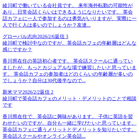
綾川町で働いている会社員です。 来年海外転勤の可能性が
あり、日常会話くらいはできるようになりたいです。 英会
話カフェに一人で参加するのは勇気がいりますが、実際に一
人で行く人は多いのでしょうか？友達...
グローバル志向
2026/2/6
返信
3
綾川町で検討中なのですが、英会話カフェの年齢層はどんな
感じですか？
香川県在住の英語初心者です。 英会話スクールに通ってい
ましたが、もっとカジュアルな場で練習したいと思っていま
す。 英会話カフェの参加者はどのくらいの年齢層が多いの
でしょうか？自分は30代後半なので...
新米ママ
2026/2/2
返信
2
綾川町で英会話カフェのメリット・デメリットのことで相談
です
香川県在住で、英会話に興味があります。 子供に英語を習
わせたいのですが、自分も一緒に学びたいと思っています。
英会話カフェに通うメリットとデメリットを知りたいです。
英会話スクールやオンライン英会話...