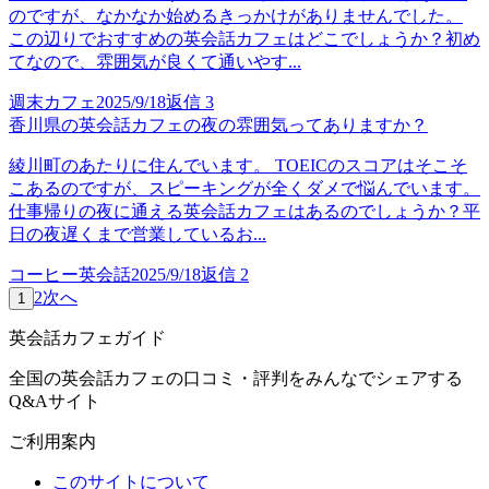
のですが、なかなか始めるきっかけがありませんでした。
この辺りでおすすめの英会話カフェはどこでしょうか？初め
てなので、雰囲気が良くて通いやす...
週末カフェ
2025/9/18
返信
3
香川県の英会話カフェの夜の雰囲気ってありますか？
綾川町のあたりに住んでいます。 TOEICのスコアはそこそ
こあるのですが、スピーキングが全くダメで悩んでいます。
仕事帰りの夜に通える英会話カフェはあるのでしょうか？平
日の夜遅くまで営業しているお...
コーヒー英会話
2025/9/18
返信
2
2
次へ
1
英会話カフェガイド
全国の英会話カフェの口コミ・評判をみんなでシェアする
Q&Aサイト
ご利用案内
このサイトについて