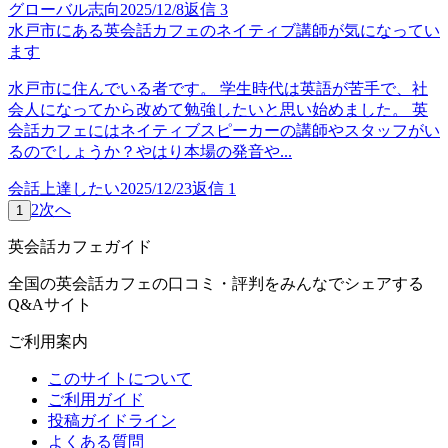
グローバル志向
2025/12/8
返信
3
水戸市にある英会話カフェのネイティブ講師が気になってい
ます
水戸市に住んでいる者です。 学生時代は英語が苦手で、社
会人になってから改めて勉強したいと思い始めました。 英
会話カフェにはネイティブスピーカーの講師やスタッフがい
るのでしょうか？やはり本場の発音や...
会話上達したい
2025/12/23
返信
1
2
次へ
1
英会話カフェガイド
全国の英会話カフェの口コミ・評判をみんなでシェアする
Q&Aサイト
ご利用案内
このサイトについて
ご利用ガイド
投稿ガイドライン
よくある質問