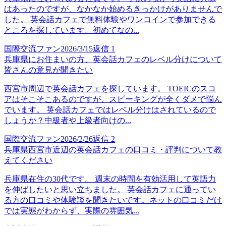
はあったのですが、なかなか始めるきっかけがありませんで
した。 英会話カフェで無料体験やワンコインで参加できる
ところを探しています。初めてなの...
国際交流ファン
2026/3/15
返信
1
兵庫県にお住まいの方、英会話カフェのレベル分けについて
皆さんの意見が聞きたい
西宮市周辺で英会話カフェを探しています。 TOEICのスコ
アはそこそこあるのですが、スピーキングが全くダメで悩ん
でいます。 英会話カフェではレベル分けはされているので
しょうか？中級者や上級者向けの...
国際交流ファン
2026/2/26
返信
2
兵庫県西宮市近辺の英会話カフェの口コミ・評判について教
えてください
兵庫県在住の30代です。 週末の時間を有効活用して英語力
を伸ばしたいと思い立ちました。 英会話カフェに通ってい
る方の口コミや体験談を聞きたいです。ネットの口コミだけ
では実態がわからず、実際の雰囲気...