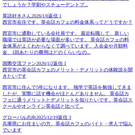
でしょうか？学割やスチューデントプ...
英語好きさん
2026/1/6
返信
1
西宮市在住です。英会話カフェの料金体系ってどうですか？
西宮市に通勤している会社員です。 最近転職して、新しい
職場では英語が必要な場面が多いです。 英会話カフェの料
金体系がよくわからなくて調べています。入会金や月額料
金、1回あたりの費用はどのくらいなの...
国際交流ファン
2026/1/2
返信
1
西宮市の英会話カフェのメリット・デメリットの体験談を聞
きたいです
西宮市に住んで5年になります。 独学で英語を勉強してきま
したが、実際に話す機会がほとんどありません。 英会話カ
フェに通うメリットとデメリットを知りたいです。英会話ス
クールやオンライン英会話と比べて...
グローバル志向
2025/12/19
返信
3
兵庫県にお住まいの方、英会話カフェのバイト・求人で悩ん
でいます