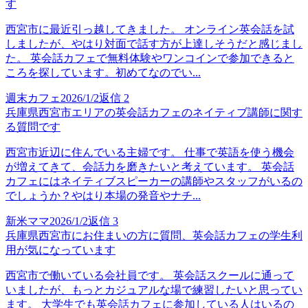
す
西宮市に最近引っ越してきました。 オンライン英会話を試
しましたが、やはり対面で話す方が上達しそうだと感じまし
た。 英会話カフェで無料体験やワンコインで参加できると
ころを探しています。初めてなのでい...
週末カフェ
2026/1/2
返信
2
兵庫県西宮市エリアの英会話カフェのネイティブ講師に関す
る質問です
西宮市近辺に住んでいる主婦です。 仕事で英語を使う機会
が増えてきて、会話力を磨きたいと考えています。 英会話
カフェにはネイティブスピーカーの講師やスタッフがいるの
でしょうか？やはり本場の発音やナチ...
新米ママ
2026/1/2
返信
3
兵庫県西宮市にお住まいの方に質問、英会話カフェの学生利
用が気になっています
西宮市で働いている会社員です。 英会話スクールに通って
いましたが、もっとカジュアルな場で練習したいと思ってい
ます。 大学生でも英会話カフェに参加している人はいるの