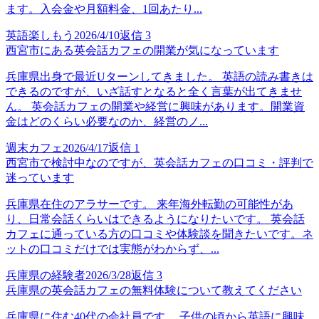
ます。入会金や月額料金、1回あたり...
英語楽しもう
2026/4/10
返信
3
西宮市にある英会話カフェの開業が気になっています
兵庫県出身で最近Uターンしてきました。 英語の読み書きは
できるのですが、いざ話すとなると全く言葉が出てきませ
ん。 英会話カフェの開業や経営に興味があります。開業資
金はどのくらい必要なのか、経営のノ...
週末カフェ
2026/4/17
返信
1
西宮市で検討中なのですが、英会話カフェの口コミ・評判で
迷っています
兵庫県在住のアラサーです。 来年海外転勤の可能性があ
り、日常会話くらいはできるようになりたいです。 英会話
カフェに通っている方の口コミや体験談を聞きたいです。ネ
ットの口コミだけでは実態がわからず、...
兵庫県の経験者
2026/3/28
返信
3
兵庫県の英会話カフェの無料体験について教えてください
兵庫県に住む40代の会社員です。 子供の頃から英語に興味