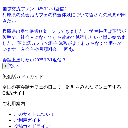
国際交流ファン
2025/11/30
返信
2
兵庫県の英会話カフェの料金体系について皆さんの意見が聞
きたい
兵庫県出身で最近Uターンしてきました。 学生時代は英語が
苦手で、社会人になってから改めて勉強したいと思い始めま
した。 英会話カフェの料金体系がよくわからなくて調べて
います。入会金や月額料金、1回あ...
会話上達したい
2025/12/1
返信
3
2
次へ
1
英会話カフェガイド
全国の英会話カフェの口コミ・評判をみんなでシェアする
Q&Aサイト
ご利用案内
このサイトについて
ご利用ガイド
投稿ガイドライン