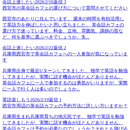
会話上達したい
2026/2/16
返信
3
西宮市の英会話カフェの選び方について質問させてください
西宮市のあたりに住んでいます。 週末の時間を有効活用し
て英語力を伸ばしたいと思い立ちました。 英会話カフェの
選び方で迷っています。料金、立地、雰囲気、講師の質な
ど、何を基準に選ぶべきでしょうか。失...
会話上達したい
2026/2/22
返信
2
兵庫県西宮市で英会話カフェへの一人参加が気になっていま
す
兵庫県出身で最近Uターンしてきました。 独学で英語を勉強
してきましたが、実際に話す機会がほとんどありません。
英会話カフェに一人で参加するのは勇気がいりますが、実際
に一人で行く人は多いのでしょうか...
英語楽しもう
2026/2/19
返信
1
西宮市周辺の英会話カフェの予約方法に詳しい方いますか？
兵庫県生まれ兵庫県育ちの地元民です。 独学で英語を勉強
してきましたが、実際に話す機会がほとんどありません。
英会話カフェは予約が必要なのでしょうか？それとも飛び込