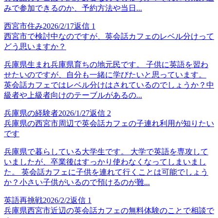
みで参加できるのか、予約方法や当日...
西宮市住み
2026/2/17
返信
1
西宮市で検討中なのですが、英会話カフェのレベル分けって
どう思いますか？
兵庫県生まれ兵庫県育ちの地元民です。 子供に英語を習わ
せたいのですが、自分も一緒に学びたいと思っています。
英会話カフェではレベル分けはされているのでしょうか？中
級者や上級者向けのテーブルがあるの...
兵庫県の経験者
2026/1/27
返信
2
兵庫県の西宮市周辺で英会話カフェの子連れ利用が知りたい
です
兵庫県で暮らしている大学生です。 大学で英語を専攻して
いましたが、卒業後はすっかり使わなくなってしまいまし
た。 英会話カフェに子供を連れて行くことは可能でしょう
か？小さい子供がいるので預けるのが難...
英語再挑戦
2026/2/2
返信
1
兵庫県西宮市近辺の英会話カフェの無料体験のことで相談で