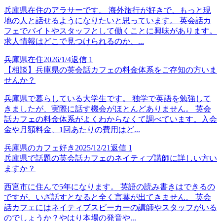
兵庫県在住のアラサーです。 海外旅行が好きで、もっと現
地の人と話せるようになりたいと思っています。 英会話カ
フェでバイトやスタッフとして働くことに興味があります。
求人情報はどこで見つけられるのか、...
兵庫県在住
2026/1/4
返信
1
【相談】兵庫県の英会話カフェの料金体系をご存知の方いま
せんか？
兵庫県で暮らしている大学生です。 独学で英語を勉強して
きましたが、実際に話す機会がほとんどありません。 英会
話カフェの料金体系がよくわからなくて調べています。入会
金や月額料金、1回あたりの費用はど...
兵庫県のカフェ好き
2025/12/21
返信
1
兵庫県で話題の英会話カフェのネイティブ講師に詳しい方い
ますか？
西宮市に住んで5年になります。 英語の読み書きはできるの
ですが、いざ話すとなると全く言葉が出てきません。 英会
話カフェにはネイティブスピーカーの講師やスタッフがいる
のでしょうか？やはり本場の発音や...