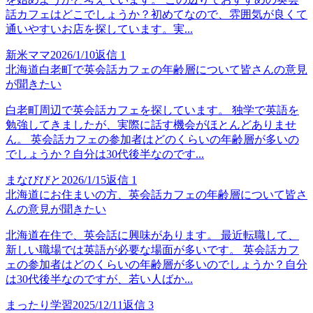
話カフェはどこでしょうか？初めてなので、雰囲気が良くて
通いやすいお店を探しています。実...
新米ママ
2026/1/10
返信
1
北海道白老町で英会話カフェの年齢層について皆さんの意見
が聞きたい
白老町周辺で英会話カフェを探しています。 独学で英語を
勉強してきましたが、実際に話す機会がほとんどありませ
ん。 英会話カフェの参加者はどのくらいの年齢層が多いの
でしょうか？自分は30代後半なのです...
まなびびと
2026/1/15
返信
1
北海道にお住まいの方、英会話カフェの年齢層について皆さ
んの意見が聞きたい
北海道在住で、英会話に興味があります。 最近転職して、
新しい職場では英語が必要な場面が多いです。 英会話カフ
ェの参加者はどのくらいの年齢層が多いのでしょうか？自分
は30代後半なのですが、若い人ばか...
まったり学習
2025/12/11
返信
3