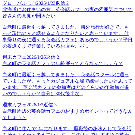
グローバル志向
2026/1/23
返信
2
北海道にお住まいの方、英会話カフェの夜の雰囲気について
皆さんの意見が聞きたい
白老町に最近引っ越してきました。 海外旅行が好きで、も
っと現地の人と話せるようになりたいと思っています。 仕
事帰りの夜に通える英会話カフェはあるのでしょうか？平日
の夜遅くまで営業しているお店や、バ...
週末カフェ
2026/1/26
返信
2
白老町の英会話カフェの年齢層ってどうなんでしょう？
白老町に最近引っ越してきました。 英会話スクールに通っ
ていましたが、もっとカジュアルな場で練習したいと思って
います。 英会話カフェの参加者はどのくらいの年齢層が多
いのでしょうか？自分は30代後半な...
週末カフェ
2026/1/2
返信
3
白老町周辺の英会話カフェのおすすめポイントってどうなん
でしょう？
白老町に住んで5年になります。 退職後の趣味として英会話
を始めようかと考えています。 この辺りでおすすめの英会