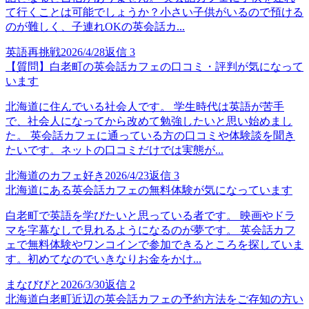
て行くことは可能でしょうか？小さい子供がいるので預ける
のが難しく、子連れOKの英会話カ...
英語再挑戦
2026/4/28
返信
3
【質問】白老町の英会話カフェの口コミ・評判が気になって
います
北海道に住んでいる社会人です。 学生時代は英語が苦手
で、社会人になってから改めて勉強したいと思い始めまし
た。 英会話カフェに通っている方の口コミや体験談を聞き
たいです。ネットの口コミだけでは実態が...
北海道のカフェ好き
2026/4/23
返信
3
北海道にある英会話カフェの無料体験が気になっています
白老町で英語を学びたいと思っている者です。 映画やドラ
マを字幕なしで見れるようになるのが夢です。 英会話カフ
ェで無料体験やワンコインで参加できるところを探していま
す。初めてなのでいきなりお金をかけ...
まなびびと
2026/3/30
返信
2
北海道白老町近辺の英会話カフェの予約方法をご存知の方い