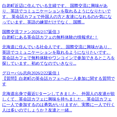
白老町近辺に住んでいる主婦です。 国際交流に興味があ
り、英語でコミュニケーションを取れるようになりたいで
す。 英会話カフェで外国人の方と友達になれるのか気にな
っています。英語の練習だけでなく、国際...
国際交流ファン
2026/2/17
返信
3
白老町にある英会話カフェの無料体験の情報求む！
北海道に住んでいる社会人です。 国際交流に興味があり、
英語でコミュニケーションを取れるようになりたいです。
英会話カフェで無料体験やワンコインで参加できるところを
探しています。初めてなのでいきなり...
グローバル志向
2026/2/22
返信
1
【質問】白老町の英会話カフェへの一人参加に関する質問で
す
北海道出身で最近Uターンしてきました。 外国人の友達が欲
しくて、英会話カフェに興味を持ちました。 英会話カフェ
に一人で参加するのは勇気がいりますが、実際に一人で行く
人は多いのでしょうか？友達と一緒...