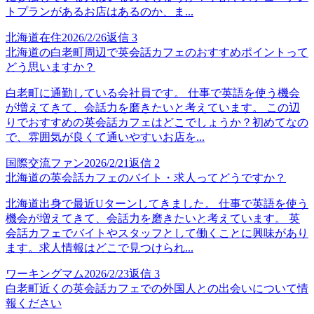
トプランがあるお店はあるのか、ま...
北海道在住
2026/2/26
返信
3
北海道の白老町周辺で英会話カフェのおすすめポイントって
どう思いますか？
白老町に通勤している会社員です。 仕事で英語を使う機会
が増えてきて、会話力を磨きたいと考えています。 この辺
りでおすすめの英会話カフェはどこでしょうか？初めてなの
で、雰囲気が良くて通いやすいお店を...
国際交流ファン
2026/2/21
返信
2
北海道の英会話カフェのバイト・求人ってどうですか？
北海道出身で最近Uターンしてきました。 仕事で英語を使う
機会が増えてきて、会話力を磨きたいと考えています。 英
会話カフェでバイトやスタッフとして働くことに興味があり
ます。求人情報はどこで見つけられ...
ワーキングマム
2026/2/23
返信
3
白老町近くの英会話カフェでの外国人との出会いについて情
報ください