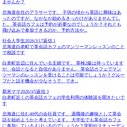
ませんか？
北海道在住のアラサーです。 子供の頃から英語に興味はあ
ったのですが、なかなか始めるきっかけがありませんでし
た。 英会話カフェは予約が必要なのでしょうか？それとも
飛び込みで参加できるのか、予約方法や...
社会人学生
2026/3/17
返信
1
北海道白老町で英会話カフェのマンツーマンレッスンのこと
で相談です
白老町近辺に住んでいる主婦です。 英検2級は持っています
が、会話となると自信がありません。 英会話カフェでマン
ツーマンのレッスンを受けることは可能でしょうか？グルー
プだと話す機会が少なそうで、でき...
新米ママ
2026/3/5
返信
3
白老町近くの英会話カフェの学生利用の体験談を聞きたいで
す
北海道に住む40代の会社員です。 退職後の趣味として英会
話を始めようかと考えています。 大学生でも英会話カフェ
に参加している人はいるのでしょうか？学割やスチューデン