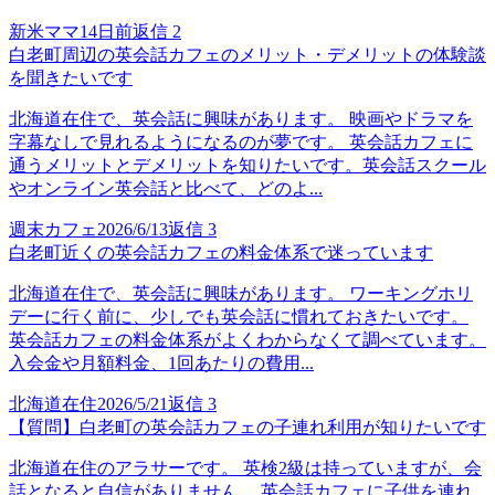
新米ママ
14日前
返信
2
白老町周辺の英会話カフェのメリット・デメリットの体験談
を聞きたいです
北海道在住で、英会話に興味があります。 映画やドラマを
字幕なしで見れるようになるのが夢です。 英会話カフェに
通うメリットとデメリットを知りたいです。英会話スクール
やオンライン英会話と比べて、どのよ...
週末カフェ
2026/6/13
返信
3
白老町近くの英会話カフェの料金体系で迷っています
北海道在住で、英会話に興味があります。 ワーキングホリ
デーに行く前に、少しでも英会話に慣れておきたいです。
英会話カフェの料金体系がよくわからなくて調べています。
入会金や月額料金、1回あたりの費用...
北海道在住
2026/5/21
返信
3
【質問】白老町の英会話カフェの子連れ利用が知りたいです
北海道在住のアラサーです。 英検2級は持っていますが、会
話となると自信がありません。 英会話カフェに子供を連れ