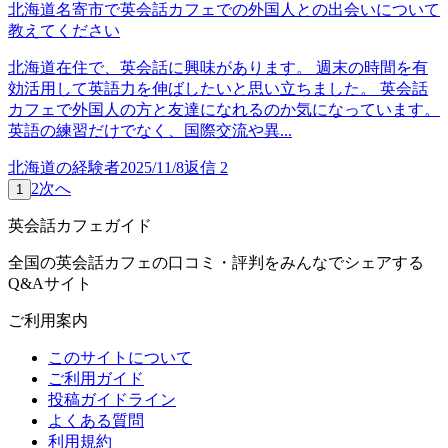
北海道名寄市で英会話カフェでの外国人との出会いについて
教えてください
北海道在住で、英会話に興味があります。 週末の時間を有
効活用して英語力を伸ばしたいと思い立ちました。 英会話
カフェで外国人の方と友達になれるのか気になっています。
英語の練習だけでなく、国際交流や異...
北海道の経験者
2025/11/8
返信
2
2
次へ
1
英会話カフェガイド
全国の英会話カフェの口コミ・評判をみんなでシェアする
Q&Aサイト
ご利用案内
このサイトについて
ご利用ガイド
投稿ガイドライン
よくある質問
利用規約