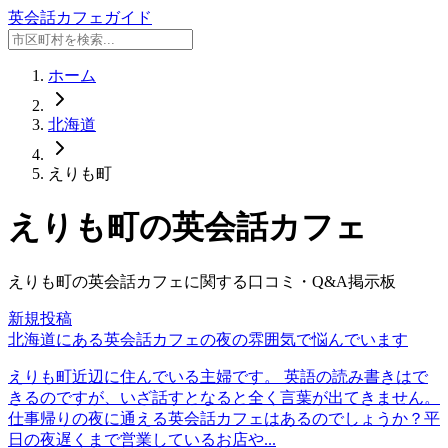
英会話カフェガイド
ホーム
北海道
えりも町
えりも町
の英会話カフェ
えりも町
の英会話カフェに関する口コミ・Q&A掲示板
新規投稿
北海道にある英会話カフェの夜の雰囲気で悩んでいます
えりも町近辺に住んでいる主婦です。 英語の読み書きはで
きるのですが、いざ話すとなると全く言葉が出てきません。
仕事帰りの夜に通える英会話カフェはあるのでしょうか？平
日の夜遅くまで営業しているお店や...