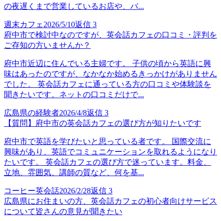
の夜遅くまで営業しているお店や、バ...
週末カフェ
2026/5/10
返信
3
府中市で検討中なのですが、英会話カフェの口コミ・評判を
ご存知の方いませんか？
府中市近辺に住んでいる主婦です。 子供の頃から英語に興
味はあったのですが、なかなか始めるきっかけがありません
でした。 英会話カフェに通っている方の口コミや体験談を
聞きたいです。ネットの口コミだけで...
広島県の経験者
2026/4/8
返信
3
【質問】府中市の英会話カフェの選び方が知りたいです
府中市で英語を学びたいと思っている者です。 国際交流に
興味があり、英語でコミュニケーションを取れるようになり
たいです。 英会話カフェの選び方で迷っています。料金、
立地、雰囲気、講師の質など、何を基...
コーヒー英会話
2026/2/28
返信
3
広島県にお住まいの方、英会話カフェの初心者向けサービス
について皆さんの意見が聞きたい