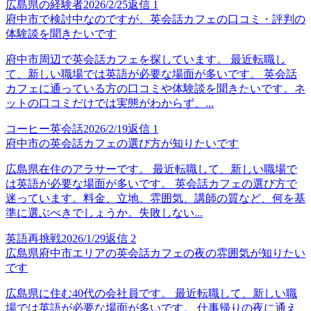
広島県の経験者
2026/2/25
返信
1
府中市で検討中なのですが、英会話カフェの口コミ・評判の
体験談を聞きたいです
府中市周辺で英会話カフェを探しています。 最近転職し
て、新しい職場では英語が必要な場面が多いです。 英会話
カフェに通っている方の口コミや体験談を聞きたいです。ネ
ットの口コミだけでは実態がわからず、...
コーヒー英会話
2026/2/19
返信
1
府中市の英会話カフェの選び方が知りたいです
広島県在住のアラサーです。 最近転職して、新しい職場で
は英語が必要な場面が多いです。 英会話カフェの選び方で
迷っています。料金、立地、雰囲気、講師の質など、何を基
準に選ぶべきでしょうか。失敗しない...
英語再挑戦
2026/1/29
返信
2
広島県府中市エリアの英会話カフェの夜の雰囲気が知りたい
です
広島県に住む40代の会社員です。 最近転職して、新しい職
場では英語が必要な場面が多いです。 仕事帰りの夜に通え