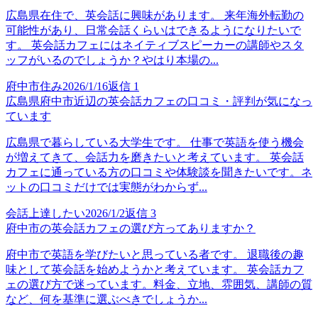
広島県在住で、英会話に興味があります。 来年海外転勤の
可能性があり、日常会話くらいはできるようになりたいで
す。 英会話カフェにはネイティブスピーカーの講師やスタ
ッフがいるのでしょうか？やはり本場の...
府中市住み
2026/1/16
返信
1
広島県府中市近辺の英会話カフェの口コミ・評判が気になっ
ています
広島県で暮らしている大学生です。 仕事で英語を使う機会
が増えてきて、会話力を磨きたいと考えています。 英会話
カフェに通っている方の口コミや体験談を聞きたいです。ネ
ットの口コミだけでは実態がわからず...
会話上達したい
2026/1/2
返信
3
府中市の英会話カフェの選び方ってありますか？
府中市で英語を学びたいと思っている者です。 退職後の趣
味として英会話を始めようかと考えています。 英会話カフ
ェの選び方で迷っています。料金、立地、雰囲気、講師の質
など、何を基準に選ぶべきでしょうか...