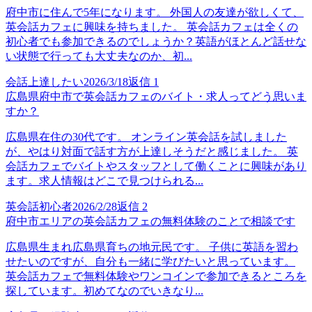
府中市に住んで5年になります。 外国人の友達が欲しくて、
英会話カフェに興味を持ちました。 英会話カフェは全くの
初心者でも参加できるのでしょうか？英語がほとんど話せな
い状態で行っても大丈夫なのか、初...
会話上達したい
2026/3/18
返信
1
広島県府中市で英会話カフェのバイト・求人ってどう思いま
すか？
広島県在住の30代です。 オンライン英会話を試しました
が、やはり対面で話す方が上達しそうだと感じました。 英
会話カフェでバイトやスタッフとして働くことに興味があり
ます。求人情報はどこで見つけられる...
英会話初心者
2026/2/28
返信
2
府中市エリアの英会話カフェの無料体験のことで相談です
広島県生まれ広島県育ちの地元民です。 子供に英語を習わ
せたいのですが、自分も一緒に学びたいと思っています。
英会話カフェで無料体験やワンコインで参加できるところを
探しています。初めてなのでいきなり...