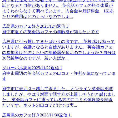
話となると自信がありません。 英会話カフェの料金体系が
よくわからなくて調べています。入会金や月額料金、1回あ
たりの費用はどのくらいなのでしょ...
広島県のカフェ好き
2025/12/4
返信
3
府中市近くの英会話カフェの年齢層が知りたいです
広島県に引っ越してきたばかりの者です。 英検2級は持って
いますが、会話となると自信がありません。 英会話カフェ
の参加者はどのくらいの年齢層が多いのでしょうか？自分は
30代後半なのですが、若い人ばか...
グローバル志向
2025/11/22
返信
1
府中市周辺の英会話カフェの口コミ・評判が気になっていま
す
府中市に最近引っ越してきました。 オンライン英会話を試
しましたが、やはり対面で話す方が上達しそうだと感じまし
た。 英会話カフェに通っている方の口コミや体験談を聞き
たいです。ネットの口コミだけでは実...
広島県のカフェ好き
2025/11/30
返信
1