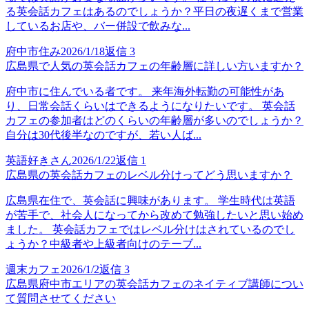
る英会話カフェはあるのでしょうか？平日の夜遅くまで営業
しているお店や、バー併設で飲みな...
府中市住み
2026/1/18
返信
3
広島県で人気の英会話カフェの年齢層に詳しい方いますか？
府中市に住んでいる者です。 来年海外転勤の可能性があ
り、日常会話くらいはできるようになりたいです。 英会話
カフェの参加者はどのくらいの年齢層が多いのでしょうか？
自分は30代後半なのですが、若い人ば...
英語好きさん
2026/1/22
返信
1
広島県の英会話カフェのレベル分けってどう思いますか？
広島県在住で、英会話に興味があります。 学生時代は英語
が苦手で、社会人になってから改めて勉強したいと思い始め
ました。 英会話カフェではレベル分けはされているのでし
ょうか？中級者や上級者向けのテーブ...
週末カフェ
2026/1/2
返信
3
広島県府中市エリアの英会話カフェのネイティブ講師につい
て質問させてください