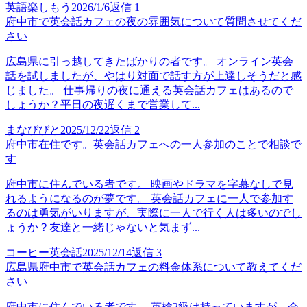
英語楽しもう
2026/1/6
返信
1
府中市で英会話カフェの夜の雰囲気について質問させてくだ
さい
広島県に引っ越してきたばかりの者です。 オンライン英会
話を試しましたが、やはり対面で話す方が上達しそうだと感
じました。 仕事帰りの夜に通える英会話カフェはあるので
しょうか？平日の夜遅くまで営業して...
まなびびと
2025/12/22
返信
2
府中市在住です。英会話カフェへの一人参加のことで相談で
す
府中市に住んでいる者です。 映画やドラマを字幕なしで見
れるようになるのが夢です。 英会話カフェに一人で参加す
るのは勇気がいりますが、実際に一人で行く人は多いのでし
ょうか？友達と一緒じゃないと気まず...
コーヒー英会話
2025/12/14
返信
3
広島県府中市で英会話カフェの料金体系について教えてくだ
さい
府中市に住んでいる者です。 英検2級は持っていますが、会