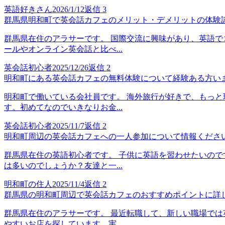
英語好きさん
2026/1/12
返信
3
群馬県明和町で英会話カフェのメリット・デメリットの体験
群馬県在住のアラサーです。 国際交流に興味があり、英語で
ールやオンライン英会話と比べ...
英会話初心者
2025/12/26
返信
2
明和町にある英会話カフェの無料体験について経験ある方い
明和町で働いている会社員です。 海外旅行が好きで、もっと
す。初めてなのでいきなりお金...
英会話初心者
2025/11/7
返信
2
明和町周辺の英会話カフェへの一人参加について情報くださ
群馬県在住の英語初心者です。 子供に英語を習わせたいので
は多いのでしょうか？友達と一...
明和町の住人
2025/11/4
返信
2
群馬県の明和町周辺で英会話カフェのおすすめポイントに詳
群馬県在住のアラサーです。 最近転職して、新しい職場では
やすいお店を探しています。実...