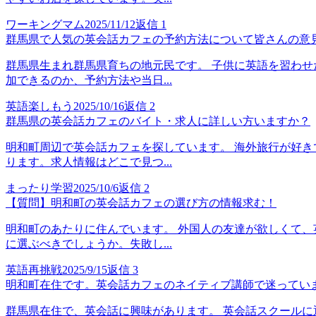
ワーキングマム
2025/11/12
返信
1
群馬県で人気の英会話カフェの予約方法について皆さんの意
群馬県生まれ群馬県育ちの地元民です。 子供に英語を習わせ
加できるのか、予約方法や当日...
英語楽しもう
2025/10/16
返信
2
群馬県の英会話カフェのバイト・求人に詳しい方いますか？
明和町周辺で英会話カフェを探しています。 海外旅行が好き
ります。求人情報はどこで見つ...
まったり学習
2025/10/6
返信
2
【質問】明和町の英会話カフェの選び方の情報求む！
明和町のあたりに住んでいます。 外国人の友達が欲しくて、
に選ぶべきでしょうか。失敗し...
英語再挑戦
2025/9/15
返信
3
明和町在住です。英会話カフェのネイティブ講師で迷ってい
群馬県在住で、英会話に興味があります。 英会話スクールに