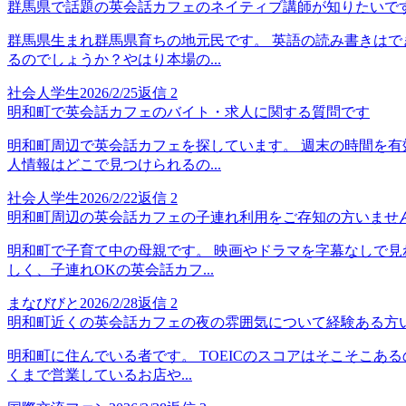
群馬県で話題の英会話カフェのネイティブ講師が知りたいで
群馬県生まれ群馬県育ちの地元民です。 英語の読み書きはで
るのでしょうか？やはり本場の...
社会人学生
2026/2/25
返信
2
明和町で英会話カフェのバイト・求人に関する質問です
明和町周辺で英会話カフェを探しています。 週末の時間を有
人情報はどこで見つけられるの...
社会人学生
2026/2/22
返信
2
明和町周辺の英会話カフェの子連れ利用をご存知の方いませ
明和町で子育て中の母親です。 映画やドラマを字幕なしで見
しく、子連れOKの英会話カフ...
まなびびと
2026/2/28
返信
2
明和町近くの英会話カフェの夜の雰囲気について経験ある方
明和町に住んでいる者です。 TOEICのスコアはそこそこ
くまで営業しているお店や...