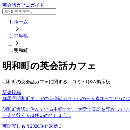
英会話カフェガイド
ホーム
群馬県
明和町
明和町
の英会話カフェ
明和町
の英会話カフェに関する口コミ・Q&A掲示板
新規投稿
群馬県明和町エリアの英会話カフェへの一人参加ってどうな
明和町近辺に住んでいる主婦です。 大学で英語を専攻してい
一人で行く人は多いのでしょう...
英語楽しもう
2026/3/14
返信
3