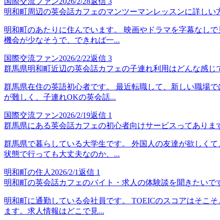
国際交流ファン
2026/2/28
返信
3
明和町周辺の英会話カフェのマンツーマンレッスンに詳しい
明和町のあたりに住んでいます。 映画やドラマを字幕なしで
機会が少なそうで、できれば一...
国際交流ファン
2026/2/22
返信
3
群馬県明和町近辺の英会話カフェの子連れ利用はどんな感じ
群馬県在住の英語初心者です。 最近転職して、新しい職場で
が難しく、子連れOKの英会話...
国際交流ファン
2026/2/19
返信
1
群馬県にある英会話カフェの初心者向けサービスってありま
群馬県で暮らしている大学生です。 外国人の友達が欲しくて
状態で行っても大丈夫なのか、...
明和町の住人
2026/2/1
返信
1
明和町の英会話カフェのバイト・求人の体験談を聞きたいで
明和町に通勤している会社員です。 TOEICのスコアはそ
ます。求人情報はどこで見...