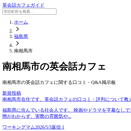
英会話カフェガイド
ホーム
福島県
南相馬市
南相馬市
の英会話カフェ
南相馬市
の英会話カフェに関する口コミ・Q&A掲示板
新規投稿
南相馬市在住です。英会話カフェの口コミ・評判について教
福島県に住んでいる社会人です。 映画やドラマを字幕なしで
態がわからず、実際の雰囲気や...
ワーキングマム
2026/5/3
返信
1