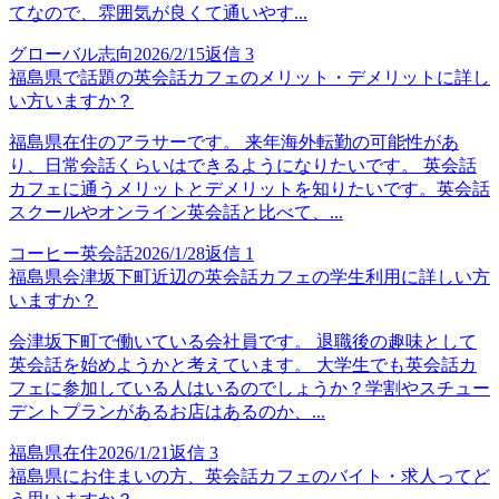
てなので、雰囲気が良くて通いやす...
グローバル志向
2026/2/15
返信
3
福島県で話題の英会話カフェのメリット・デメリットに詳し
い方いますか？
福島県在住のアラサーです。 来年海外転勤の可能性があ
り、日常会話くらいはできるようになりたいです。 英会話
カフェに通うメリットとデメリットを知りたいです。英会話
スクールやオンライン英会話と比べて、...
コーヒー英会話
2026/1/28
返信
1
福島県会津坂下町近辺の英会話カフェの学生利用に詳しい方
いますか？
会津坂下町で働いている会社員です。 退職後の趣味として
英会話を始めようかと考えています。 大学生でも英会話カ
フェに参加している人はいるのでしょうか？学割やスチュー
デントプランがあるお店はあるのか、...
福島県在住
2026/1/21
返信
3
福島県にお住まいの方、英会話カフェのバイト・求人ってど