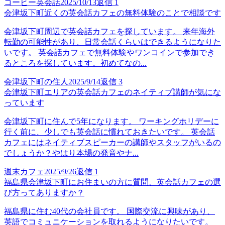
コーヒー英会話
2025/10/13
返信
1
会津坂下町近くの英会話カフェの無料体験のことで相談です
会津坂下町周辺で英会話カフェを探しています。 来年海外
転勤の可能性があり、日常会話くらいはできるようになりた
いです。 英会話カフェで無料体験やワンコインで参加でき
るところを探しています。初めてなの...
会津坂下町の住人
2025/9/14
返信
3
会津坂下町エリアの英会話カフェのネイティブ講師が気にな
っています
会津坂下町に住んで5年になります。 ワーキングホリデーに
行く前に、少しでも英会話に慣れておきたいです。 英会話
カフェにはネイティブスピーカーの講師やスタッフがいるの
でしょうか？やはり本場の発音やナ...
週末カフェ
2025/9/26
返信
1
福島県会津坂下町にお住まいの方に質問、英会話カフェの選
び方ってありますか？
福島県に住む40代の会社員です。 国際交流に興味があり、
英語でコミュニケーションを取れるようになりたいです。