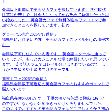
す
会津坂下町周辺で英会話カフェを探しています。 学生時代
は英語が苦手で、社会人になってから改めて勉強したいと思
い始めました。 英会話カフェで無料体験やワンコインで参
加できるところを探しています。初め...
グローバル志向
2026/3/13
返信
3
福島県にお住まいの方、英会話カフェのレベル分けの情報求
む！
会津坂下町に住んでいる者です。 英会話スクールに通って
いましたが、もっとカジュアルな場で練習したいと思ってい
ます。 英会話カフェではレベル分けはされているのでしょ
うか？中級者や上級者向けのテーブル...
週末カフェ
2026/3/9
返信
3
福島県会津坂下町近辺の英会話カフェのおすすめポイントで
悩んでいます
福島県在住の30代です。 子供の頃から英語に興味はあった
のですが、なかなか始めるきっかけがありませんでした。
この辺りでおすすめの英会話カフェはどこでしょうか？初め