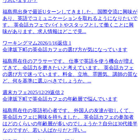
う思いますか？
福島県出身で最近Uターンしてきました。 国際交流に興味が
あり、英語でコミュニケーションを取れるようになりたいで
す。 英会話カフェでバイトやスタッフとして働くことに興
味があります。求人情報はどこで見...
ワーキングマム
2026/1/16
返信
1
会津坂下町の英会話カフェの選び方が気になっています
福島県在住のアラサーです。 仕事で英語を使う機会が増え
てきて、会話力を磨きたいと考えています。 英会話カフェ
の選び方で迷っています。料金、立地、雰囲気、講師の質な
ど、何を基準に選ぶべきでしょうか。...
週末カフェ
2025/12/29
返信
2
会津坂下町で英会話カフェの年齢層で悩んでいます
福島県在住の英語初心者です。 外国人の友達が欲しくて、
英会話カフェに興味を持ちました。 英会話カフェの参加者
はどのくらいの年齢層が多いのでしょうか？自分は30代後半
なのですが、若い人ばかりだと浮い...