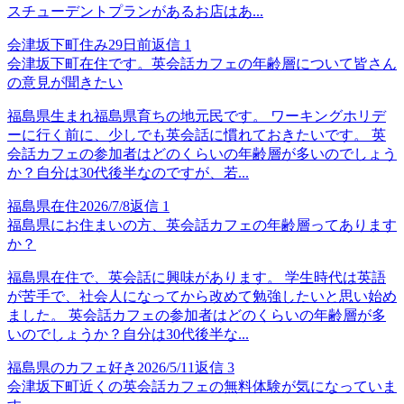
スチューデントプランがあるお店はあ...
会津坂下町住み
29日前
返信
1
会津坂下町在住です。英会話カフェの年齢層について皆さん
の意見が聞きたい
福島県生まれ福島県育ちの地元民です。 ワーキングホリデ
ーに行く前に、少しでも英会話に慣れておきたいです。 英
会話カフェの参加者はどのくらいの年齢層が多いのでしょう
か？自分は30代後半なのですが、若...
福島県在住
2026/7/8
返信
1
福島県にお住まいの方、英会話カフェの年齢層ってあります
か？
福島県在住で、英会話に興味があります。 学生時代は英語
が苦手で、社会人になってから改めて勉強したいと思い始め
ました。 英会話カフェの参加者はどのくらいの年齢層が多
いのでしょうか？自分は30代後半な...
福島県のカフェ好き
2026/5/11
返信
3
会津坂下町近くの英会話カフェの無料体験が気になっていま