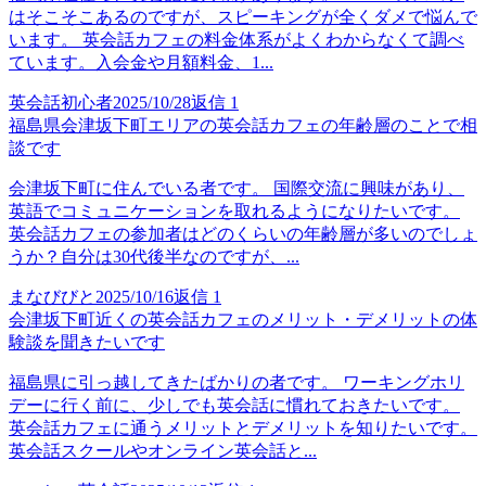
はそこそこあるのですが、スピーキングが全くダメで悩んで
います。 英会話カフェの料金体系がよくわからなくて調べ
ています。入会金や月額料金、1...
英会話初心者
2025/10/28
返信
1
福島県会津坂下町エリアの英会話カフェの年齢層のことで相
談です
会津坂下町に住んでいる者です。 国際交流に興味があり、
英語でコミュニケーションを取れるようになりたいです。
英会話カフェの参加者はどのくらいの年齢層が多いのでしょ
うか？自分は30代後半なのですが、...
まなびびと
2025/10/16
返信
1
会津坂下町近くの英会話カフェのメリット・デメリットの体
験談を聞きたいです
福島県に引っ越してきたばかりの者です。 ワーキングホリ
デーに行く前に、少しでも英会話に慣れておきたいです。
英会話カフェに通うメリットとデメリットを知りたいです。
英会話スクールやオンライン英会話と...