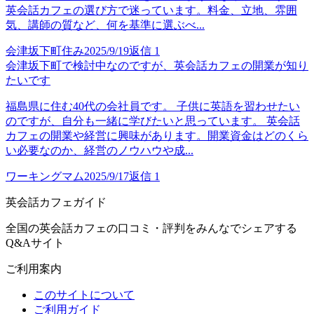
英会話カフェの選び方で迷っています。料金、立地、雰囲
気、講師の質など、何を基準に選ぶべ...
会津坂下町住み
2025/9/19
返信
1
会津坂下町で検討中なのですが、英会話カフェの開業が知り
たいです
福島県に住む40代の会社員です。 子供に英語を習わせたい
のですが、自分も一緒に学びたいと思っています。 英会話
カフェの開業や経営に興味があります。開業資金はどのくら
い必要なのか、経営のノウハウや成...
ワーキングマム
2025/9/17
返信
1
英会話カフェガイド
全国の英会話カフェの口コミ・評判をみんなでシェアする
Q&Aサイト
ご利用案内
このサイトについて
ご利用ガイド