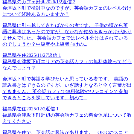
福島県のカフェ好き
2026/1/2
返信
2
会津坂下町で検討中なのですが、英会話カフェのレベル分け
について経験ある方いますか？
福島県に引っ越してきたばかりの者です。 子供の頃から英
語に興味はあったのですが、なかなか始めるきっかけがあり
ませんでした。 英会話カフェではレベル分けはされている
のでしょうか？中級者や上級者向けの...
福島県在住
2025/11/27
返信
1
福島県会津坂下町エリアの英会話カフェの無料体験ってどう
なんでしょう？
会津坂下町で英語を学びたいと思っている者です。 英語の
読み書きはできるのですが、いざ話すとなると全く言葉が出
てきません。 英会話カフェで無料体験やワンコインで参加
できるところを探しています。初めて...
福島県在住
2025/12/2
返信
1
福島県会津坂下町近辺の英会話カフェの料金体系について教
えてください
福島県在住で、英会話に興味があります。 TOEICのスコア