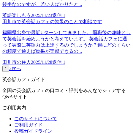
後半なのですが、若い人ばかりだと...
英語楽しもう
2025/11/23
返信
1
田川市で英会話カフェの効果のことで相談です
福岡県出身で最近Uターンしてきました。 退職後の趣味とし
て英会話を始めようかと考えています。 英会話カフェに通
って実際に英語力は上達するのでしょうか？週にどのくらい
の頻度で通えば効果が実感できるの...
田川市の住人
2025/11/28
返信
1
2
次へ
1
英会話カフェガイド
全国の英会話カフェの口コミ・評判をみんなでシェアする
Q&Aサイト
ご利用案内
このサイトについて
ご利用ガイド
投稿ガイドライン