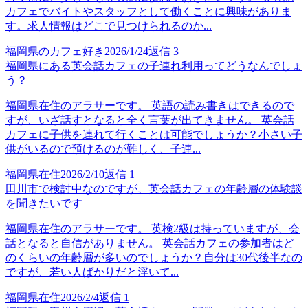
カフェでバイトやスタッフとして働くことに興味がありま
す。求人情報はどこで見つけられるのか...
福岡県のカフェ好き
2026/1/24
返信
3
福岡県にある英会話カフェの子連れ利用ってどうなんでしょ
う？
福岡県在住のアラサーです。 英語の読み書きはできるので
すが、いざ話すとなると全く言葉が出てきません。 英会話
カフェに子供を連れて行くことは可能でしょうか？小さい子
供がいるので預けるのが難しく、子連...
福岡県在住
2026/2/10
返信
1
田川市で検討中なのですが、英会話カフェの年齢層の体験談
を聞きたいです
福岡県在住のアラサーです。 英検2級は持っていますが、会
話となると自信がありません。 英会話カフェの参加者はど
のくらいの年齢層が多いのでしょうか？自分は30代後半なの
ですが、若い人ばかりだと浮いて...
福岡県在住
2026/2/4
返信
1