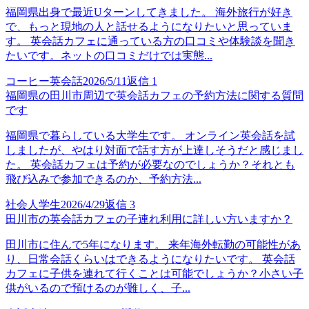
福岡県出身で最近Uターンしてきました。 海外旅行が好き
で、もっと現地の人と話せるようになりたいと思っていま
す。 英会話カフェに通っている方の口コミや体験談を聞き
たいです。ネットの口コミだけでは実態...
コーヒー英会話
2026/5/11
返信
1
福岡県の田川市周辺で英会話カフェの予約方法に関する質問
です
福岡県で暮らしている大学生です。 オンライン英会話を試
しましたが、やはり対面で話す方が上達しそうだと感じまし
た。 英会話カフェは予約が必要なのでしょうか？それとも
飛び込みで参加できるのか、予約方法...
社会人学生
2026/4/29
返信
3
田川市の英会話カフェの子連れ利用に詳しい方いますか？
田川市に住んで5年になります。 来年海外転勤の可能性があ
り、日常会話くらいはできるようになりたいです。 英会話
カフェに子供を連れて行くことは可能でしょうか？小さい子
供がいるので預けるのが難しく、子...