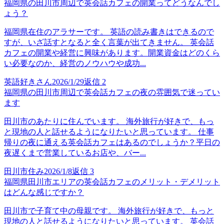
福岡県の田川市周辺で英会話カフェの開業ってどうなんでし
ょう？
福岡県在住のアラサーです。 英語の読み書きはできるので
すが、いざ話すとなると全く言葉が出てきません。 英会話
カフェの開業や経営に興味があります。開業資金はどのくら
い必要なのか、経営のノウハウや成功...
英語好きさん
2026/1/29
返信
2
福岡県の田川市周辺で英会話カフェの夜の雰囲気で迷ってい
ます
田川市のあたりに住んでいます。 海外旅行が好きで、もっ
と現地の人と話せるようになりたいと思っています。 仕事
帰りの夜に通える英会話カフェはあるのでしょうか？平日の
夜遅くまで営業しているお店や、バー...
田川市住み
2026/1/8
返信
3
福岡県田川市エリアの英会話カフェのメリット・デメリット
はどんな感じですか？
田川市で子育て中の母親です。 海外旅行が好きで、もっと
現地の人と話せるようになりたいと思っています。 英会話