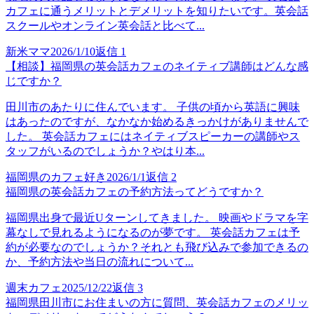
カフェに通うメリットとデメリットを知りたいです。英会話
スクールやオンライン英会話と比べて...
新米ママ
2026/1/10
返信
1
【相談】福岡県の英会話カフェのネイティブ講師はどんな感
じですか？
田川市のあたりに住んでいます。 子供の頃から英語に興味
はあったのですが、なかなか始めるきっかけがありませんで
した。 英会話カフェにはネイティブスピーカーの講師やス
タッフがいるのでしょうか？やはり本...
福岡県のカフェ好き
2026/1/1
返信
2
福岡県の英会話カフェの予約方法ってどうですか？
福岡県出身で最近Uターンしてきました。 映画やドラマを字
幕なしで見れるようになるのが夢です。 英会話カフェは予
約が必要なのでしょうか？それとも飛び込みで参加できるの
か、予約方法や当日の流れについて...
週末カフェ
2025/12/22
返信
3
福岡県田川市にお住まいの方に質問、英会話カフェのメリッ