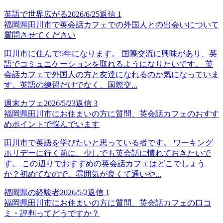
英語で世界広がる
2026/6/25
返信
1
福岡県田川市で英会話カフェでの外国人との出会いについて
質問させてください
田川市に住んで5年になります。 国際交流に興味があり、英
語でコミュニケーションを取れるようになりたいです。 英
会話カフェで外国人の方と友達になれるのか気になっていま
す。英語の練習だけでなく、国際交...
週末カフェ
2026/5/23
返信
3
福岡県田川市にお住まいの方に質問、英会話カフェのおすす
めポイントで悩んでいます
田川市で英語を学びたいと思っている者です。 ワーキング
ホリデーに行く前に、少しでも英会話に慣れておきたいで
す。 この辺りでおすすめの英会話カフェはどこでしょう
か？初めてなので、雰囲気が良くて通いや...
福岡県の経験者
2026/5/2
返信
1
福岡県田川市にお住まいの方に質問、英会話カフェの口コ
ミ・評判ってどうですか？