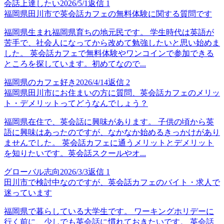
会話上達したい
2026/5/1
返信
1
福岡県田川市で英会話カフェの無料体験に関する質問です
福岡県生まれ福岡県育ちの地元民です。 学生時代は英語が
苦手で、社会人になってから改めて勉強したいと思い始めま
した。 英会話カフェで無料体験やワンコインで参加できる
ところを探しています。初めてなので...
福岡県のカフェ好き
2026/4/14
返信
2
福岡県田川市にお住まいの方に質問、英会話カフェのメリッ
ト・デメリットってどうなんでしょう？
福岡県在住で、英会話に興味があります。 子供の頃から英
語に興味はあったのですが、なかなか始めるきっかけがあり
ませんでした。 英会話カフェに通うメリットとデメリット
を知りたいです。英会話スクールやオ...
グローバル志向
2026/3/3
返信
1
田川市で検討中なのですが、英会話カフェのバイト・求人で
迷っています
福岡県で暮らしている大学生です。 ワーキングホリデーに
行く前に、少しでも英会話に慣れておきたいです。 英会話