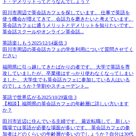
ト・デメリットってどうなんでしょう？
田川市周辺で英会話カフェを探しています。 仕事で英語を
使う機会が増えてきて、会話力を磨きたいと考えています。
英会話カフェに通うメリットとデメリットを知りたいです。
英会話スクールやオンライン英会話...
英語楽しもう
2025/12/14
返信
3
田川市周辺の英会話カフェの学生利用について質問させてく
ださい
福岡県に引っ越してきたばかりの者です。 大学で英語を専
攻していましたが、卒業後はすっかり使わなくなってしまい
ました。 大学生でも英会話カフェに参加している人はいる
のでしょうか？学割やスチューデント...
英語で世界広がる
2025/10/29
返信
3
【相談】福岡県の英会話カフェの年齢層に詳しい方います
か？
田川市近辺に住んでいる主婦です。 最近転職して、新しい
職場では英語が必要な場面が多いです。 英会話カフェの参
加者はどのくらいの年齢層が多いのでしょうか？自分は30代