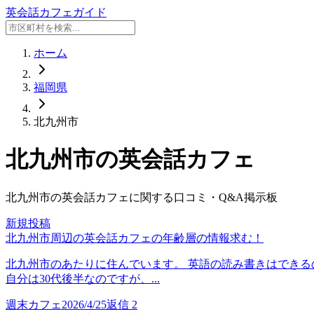
英会話カフェガイド
ホーム
福岡県
北九州市
北九州市
の英会話カフェ
北九州市
の英会話カフェに関する口コミ・Q&A掲示板
新規投稿
北九州市周辺の英会話カフェの年齢層の情報求む！
北九州市のあたりに住んでいます。 英語の読み書きはできる
自分は30代後半なのですが、...
週末カフェ
2026/4/25
返信
2